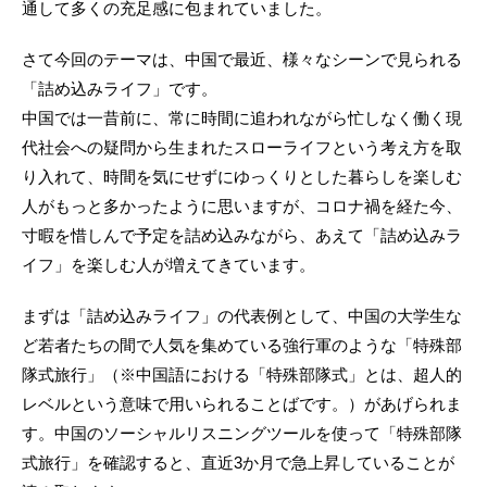
通して多くの充足感に包まれていました。
さて今回のテーマは、中国で最近、様々なシーンで見られる
「詰め込みライフ」です。
中国では一昔前に、常に時間に追われながら忙しなく働く現
代社会への疑問から生まれたスローライフという考え方を取
り入れて、時間を気にせずにゆっくりとした暮らしを楽しむ
人がもっと多かったように思いますが、コロナ禍を経た今、
寸暇を惜しんで予定を詰め込みながら、あえて「詰め込みラ
イフ」を楽しむ人が増えてきています。
まずは「詰め込みライフ」の代表例として、中国の大学生な
ど若者たちの間で人気を集めている強行軍のような「特殊部
隊式旅行」（※中国語における「特殊部隊式」とは、超人的
レベルという意味で用いられることばです。）があげられま
す。中国のソーシャルリスニングツールを使って「特殊部隊
式旅行」を確認すると、直近3か月で急上昇していることが