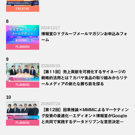
8
2024/12/17
博報堂ＤＹグループメールマガジンお申込みフォ
ーム
9
2026/05/19
【第11回】売上貢献を可視化するサイネージの
戦略的活用とは？カバヤ食品の取り組みからリテ
ールメディアの新たな勝ち筋を探る
10
2026/07/24
【第12回】因果推論×MMMによるマーケティン
グ投資の最適化―エディオン×博報堂がGoogle
と共同で実践するデータドリブンな意思決定―