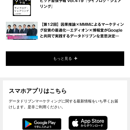
ヒット習慣予報 vol.419『ライフログ・シェア
リング』
【第12回】因果推論×MMMによるマーケティン
グ投資の最適化―エディオン×博報堂がGoogle
と共同で実践するデータドリブンな意思決定―
もっと見る
スマホアプリはこちら
データドリブンマーケティングに関する最新情報をいち早くお届
けします。是非ご利用ください。