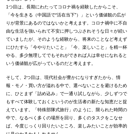
1つ目は、長期にわたってコロナ禍を経験したからこそ、
「今を生きる（中国語で“活在当下”）」という価値観の広が
りが背景にあるのではないかと考えます。コロナ禍中に不自
由な生活を強いられて不安に押しつぶされそうな日々が続い
ていましたが、そのような経験から、将来のことなど考えず
にひたすら「今やりたいこと」「今、楽しいこと」を精一杯
やる、多少無理してでもそれができれば人は幸せになれると
いう価値観が広がっているのだと考えます。
そして、2つ目は、現代社会が豊かになりすぎたから、情
報・モノ・買い方が溢れる中で、選べないことを避けるため
に、ひとまず「詰め込み」で一通り試しながら、少しずつで
もすべて体験しておくというのが生活者の新たな知恵だと捉
えています。「特殊部隊式旅行」のように、限られた時間の
中で、なるべく多くの場所を回り、多くのタスクをこなせ
ば、今度じっくり回りたいところ、楽しみたいことが効率的
に見つかるかもしれません。