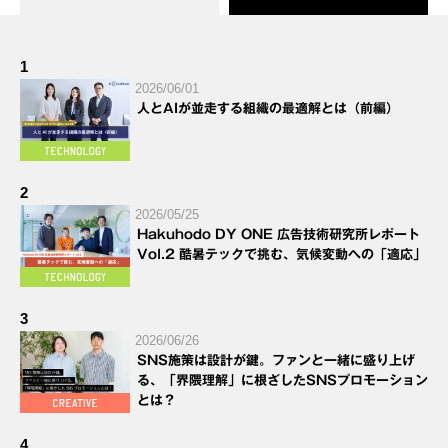
1
2026/06/01
人とAIが並走する組織の最適解とは（前編）
2
2026/05/25
Hakuhodo DY ONE 広告技術研究所レポート
Vol.2 酷暑テックで挑む、気候変動への「適応」
3
2026/06/26
SNS施策は設計が鍵。ファンと一緒に盛り上げ
る、「界隈理解」に根ざしたSNSプロモーション
とは？
4