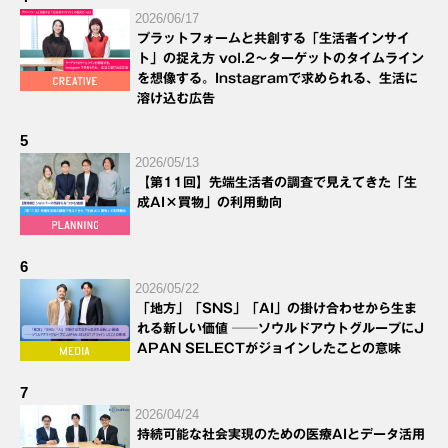
2026/06/17
プラットフォームと共創する「生活者インサイ
ト」の捉え方 vol.2～ターゲットのタイムライン
を想像する。Instagramで求められる、生活に
溶け込む広告
5
2026/05/13
【第11回】先端生活者の調査で見えてきた「生
成AI×買物」の利用動向
6
2026/05/22
「地方」「SNS」「AI」の掛け合わせから生ま
れる新しい価値 ──ソウルドアウトグループにJ
APAN SELECTがジョインしたことの意味
7
2026/04/24
持続可能な社会実現のための医療AIとデータ活用