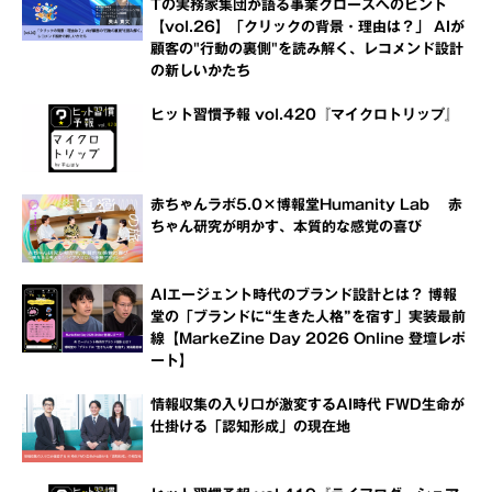
Tの実務家集団が語る事業グロースへのヒント
【vol.26】「クリックの背景・理由は？」 AIが
顧客の"行動の裏側"を読み解く、レコメンド設計
の新しいかたち
ヒット習慣予報 vol.420『マイクロトリップ』
赤ちゃんラボ5.0×博報堂Humanity Lab 赤
ちゃん研究が明かす、本質的な感覚の喜び
AIエージェント時代のブランド設計とは？ 博報
堂の「ブランドに“生きた人格”を宿す」実装最前
線【MarkeZine Day 2026 Online 登壇レポ
ート】
情報収集の入り口が激変するAI時代 FWD生命が
仕掛ける「認知形成」の現在地