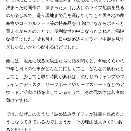
決まった時間帯に、決まった人（お店）のライブ配信を見る
のが楽しみで、遥々現地まで足を運ばなくても全国各地の農
産物やローカルフード等の特産品を自宅にいながらポチっと
買えるからとのことで、便利な世の中になったよねとご満悦
な様子でした。父も母も一日中詰め込んでライブ中継を見す
ぎじゃないかと心配するほどでした。
他には、地元に残る同級生たちに話を聞くと、40歳くらいの
中年も日々の仕事がどんなに忙しくても、どんなに疲れたと
しても、少しでも暇な時間があれば、流行りのキャンプやフ
ライングディスク、サーフボードやサーフスケートなどのア
ウトドア活動に精を出しているそうで、その元気さは若者顔
負けですね。
では、なぜこのような「詰め込みライフ」が注目を集めるよ
うになってきているのでしょうか。その理由は大きく2つあ
ると思います。