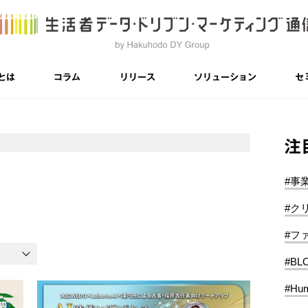
とは
コラム
リリース
ソリューション
セ
注
#事
#ク
#フ
#BL
#Hum