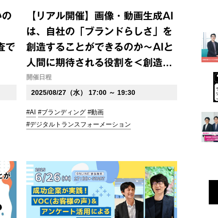
いの
【リアル開催】画像・動画生成AI
は、自社の「ブランドらしさ」を
査で
創造することができるのか～AIと
人間に期待される役割を＜創造性
＞と＜機能性＞から考える～
開催日程
2025/08/27（水） 17:00 ～ 19:30
#AI
#ブランディング
#動画
#デジタルトランスフォーメーション