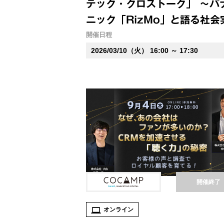
テック・クロストーク」 ～パ
ニック「RizMo」と語る社会
のヒント～
開催日程
2026/03/10（火） 16:00 ～ 17:30
開催終了
オンライン