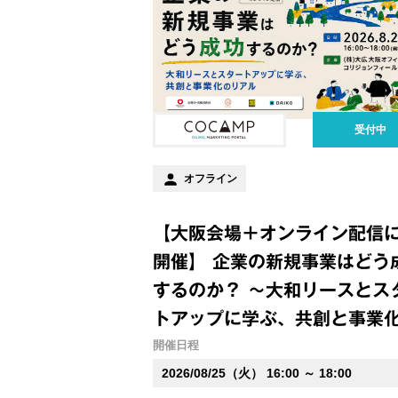
受付中
オフライン
【大阪会場＋オンライン配信
開催】 企業の新規事業はどう
するのか？ ～大和リースとス
トアップに学ぶ、共創と事業
リアル～
開催日程
2026/08/25（火） 16:00 ～ 18:00