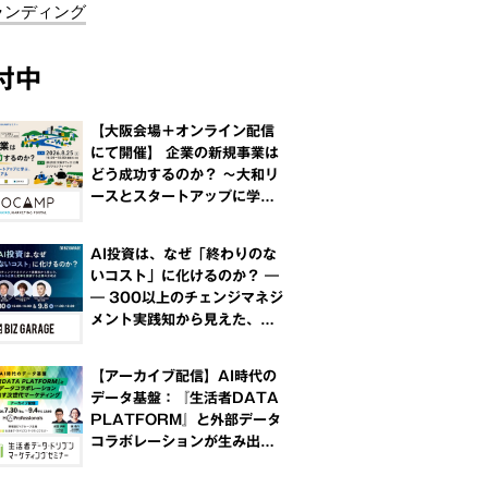
ランディング
付中
【大阪会場＋オンライン配信
にて開催】 企業の新規事業は
どう成功するのか？ ～大和リ
ースとスタートアップに学
ぶ、共創と事業化のリアル～
AI投資は、なぜ「終わりのな
いコスト」に化けるのか？ ―
― 300以上のチェンジマネジ
メント実践知から見えた、Po
Cで終わる企業と変革を実装
する企業の分岐点
【アーカイブ配信】AI時代の
データ基盤：『生活者DATA
PLATFORM』と外部データ
コラボレーションが生み出す
次世代マーケティング