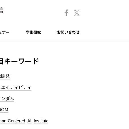
ミナー
学術研究
お問い合わせ
目キーワード
業開発
リエイティビティ
ァンダム
OOM
an-Centered_AI_Institute