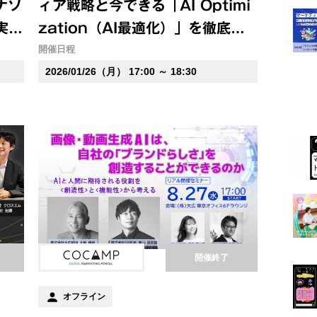
ナソ
ィア戦略と今できる「AI Optimi
実装
zation（AI最適化）」を徹底解
説
開催日程
2026/01/26（月） 17:00 ～ 18:30
開催終了
オフライン