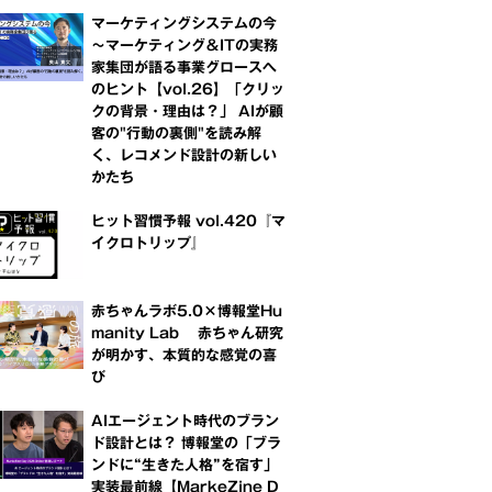
マーケティングシステムの今
～マーケティング＆ITの実務
家集団が語る事業グロースへ
のヒント【vol.26】「クリッ
クの背景・理由は？」 AIが顧
客の"行動の裏側"を読み解
く、レコメンド設計の新しい
かたち
ヒット習慣予報 vol.420『マ
イクロトリップ』
赤ちゃんラボ5.0×博報堂Hu
manity Lab 赤ちゃん研究
が明かす、本質的な感覚の喜
び
AIエージェント時代のブラン
ド設計とは？ 博報堂の「ブラ
ンドに“生きた人格”を宿す」
実装最前線【MarkeZine D