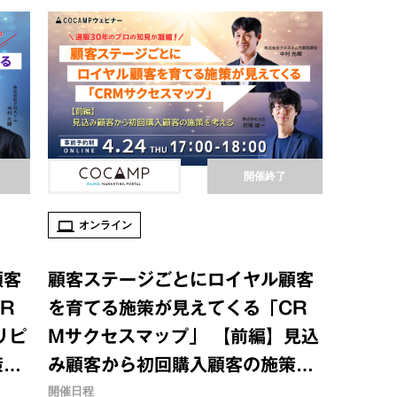
開催終了
オンライン
顧客
顧客ステージごとにロイヤル顧客
R
を育てる施策が見えてくる「CR
リピ
Mサクセスマップ」 【前編】見込
策を
み顧客から初回購入顧客の施策を
考える
開催日程