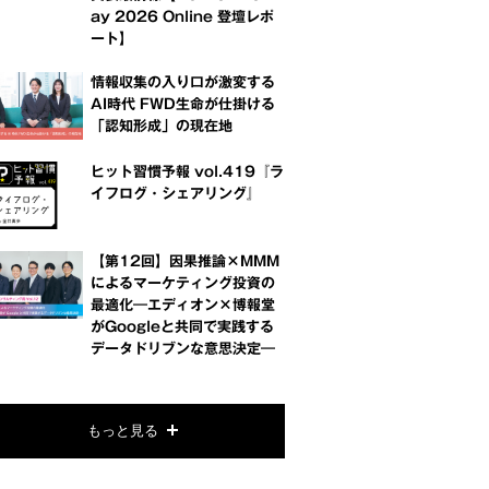
ay 2026 Online 登壇レポ
ート】
情報収集の入り口が激変する
AI時代 FWD生命が仕掛ける
「認知形成」の現在地
ヒット習慣予報 vol.419『ラ
イフログ・シェアリング』
【第12回】因果推論×MMM
によるマーケティング投資の
最適化―エディオン×博報堂
がGoogleと共同で実践する
データドリブンな意思決定―
もっと見る