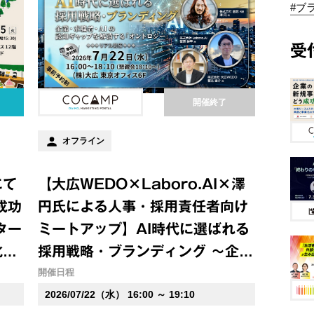
#ブ
受
開催終了
オフライン
にて
【大広WEDO×Laboro.AI×澤
成功
円氏による人事・採用責任者向け
ター
ミートアップ】AI時代に選ばれる
化の
採用戦略・ブランディング ～企
業・求職者・AIの認知ギャップを
開催日程
解消する「オントロジー」～
2026/07/22（水） 16:00 ～ 19:10