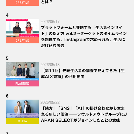
とは？
4
2026/06/17
プラットフォームと共創する「生活者インサイ
ト」の捉え方 vol.2～ターゲットのタイムライン
を想像する。Instagramで求められる、生活に
溶け込む広告
5
2026/05/13
【第11回】先端生活者の調査で見えてきた「生
成AI×買物」の利用動向
6
2026/05/22
「地方」「SNS」「AI」の掛け合わせから生ま
れる新しい価値 ──ソウルドアウトグループにJ
APAN SELECTがジョインしたことの意味
7