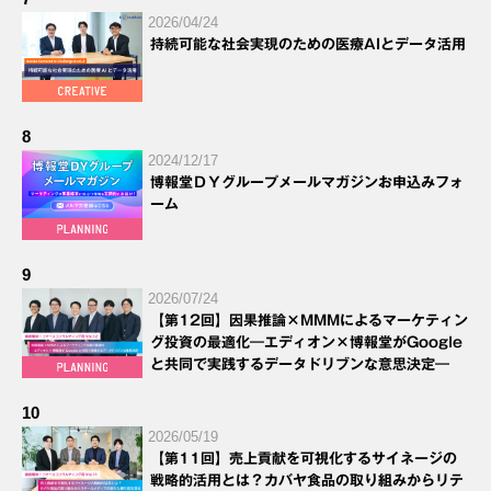
2026/04/24
持続可能な社会実現のための医療AIとデータ活用
8
2024/12/17
博報堂ＤＹグループメールマガジンお申込みフォ
ーム
9
2026/07/24
【第12回】因果推論×MMMによるマーケティン
グ投資の最適化―エディオン×博報堂がGoogle
と共同で実践するデータドリブンな意思決定―
10
2026/05/19
【第11回】売上貢献を可視化するサイネージの
戦略的活用とは？カバヤ食品の取り組みからリテ