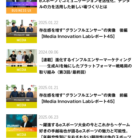
eスポーツでコミュニケーションを活性化。デジタ
ルの力を活用した新しい場づくりとは
2025.01.22
存在感を増す”グランフルエンサー”の実像 後編
【Media Innovation Labレポート45】
2024.09.06
【連載】進化するインフルエンサーマーケティング
──生成AIを軸にしたプラットフォーマー戦略局の
取り組み〈第3回/最終回〉
2025.01.21
存在感を増す”グランフルエンサー”の実像 前編
【Media Innovation Labレポート45】
2025.06.23
～躍進するeスポーツ大会の今とこれから～ゲーム
好きの手越祐也が語るeスポーツの魅力と可能性。
「年齢や性別に左右されない競技性は他のスポーツ