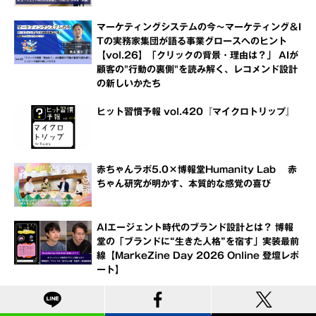
マーケティングシステムの今～マーケティング＆I
Tの実務家集団が語る事業グロースへのヒント
【vol.26】「クリックの背景・理由は？」 AIが
顧客の"行動の裏側"を読み解く、レコメンド設計
の新しいかたち
ヒット習慣予報 vol.420『マイクロトリップ』
赤ちゃんラボ5.0×博報堂Humanity Lab 赤
ちゃん研究が明かす、本質的な感覚の喜び
AIエージェント時代のブランド設計とは？ 博報
堂の「ブランドに“生きた人格”を宿す」実装最前
線【MarkeZine Day 2026 Online 登壇レポ
ート】
情報収集の入り口が激変するAI時代 FWD生命が
仕掛ける「認知形成」の現在地