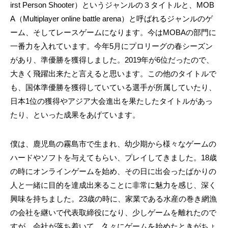
irst Person Shooter）というジャンルの３タイトルと、MOB
A（Multiplayer online battle arena）と呼ばれるジャンルのゲ
ーム、そしてレースゲームになります。今はMOBAの部門に
一番力を入れています。今年5月にプロリーグの春シーズン
があり、準優勝を獲得しました。2019年が6位だったので、
大きく飛躍出来たと言えると思います。この他のタイトルで
も、国体準優勝を獲得していている選手が所属していたり、
日本1位の獲得やアジア大会進出を果たしたタイトルがあっ
たり、といった成果をあげています。
僕は、鹿児島の霧島市で生まれ、幼少期から様々なゲームの
ハードやソフトを与えてもらい、プレイしてきました。18歳
の時にオンラインゲームを始め、その日に出会ったばかりの
人と一緒に目的を達成出来ることに非常に魅力を感じ、深く
興味を持ちました。23歳の時に、家業である水産の巻き網漁
の会社を継いで代表取締役になり、少しゲームを離れたので
すが、会社が落ち着いて、久々にゲームを始めたときがちょ