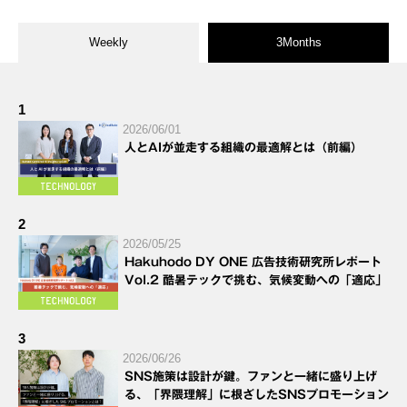
Weekly
3Months
1
2026/06/01
人とAIが並走する組織の最適解とは（前編）
2
2026/05/25
Hakuhodo DY ONE 広告技術研究所レポート
Vol.2 酷暑テックで挑む、気候変動への「適応」
3
2026/06/26
SNS施策は設計が鍵。ファンと一緒に盛り上げ
る、「界隈理解」に根ざしたSNSプロモーション