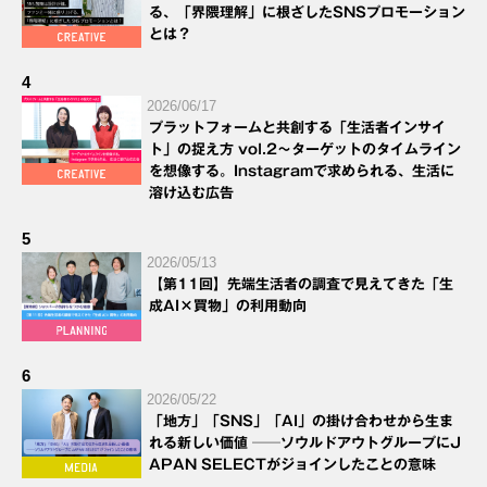
る、「界隈理解」に根ざしたSNSプロモーション
とは？
4
2026/06/17
プラットフォームと共創する「生活者インサイ
ト」の捉え方 vol.2～ターゲットのタイムライン
を想像する。Instagramで求められる、生活に
溶け込む広告
5
2026/05/13
【第11回】先端生活者の調査で見えてきた「生
成AI×買物」の利用動向
6
2026/05/22
「地方」「SNS」「AI」の掛け合わせから生ま
れる新しい価値 ──ソウルドアウトグループにJ
APAN SELECTがジョインしたことの意味