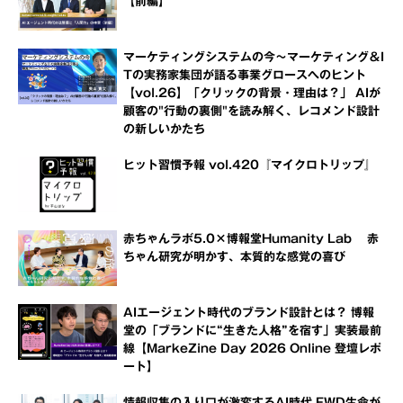
【前編】
マーケティングシステムの今～マーケティング＆I
Tの実務家集団が語る事業グロースへのヒント
【vol.26】「クリックの背景・理由は？」 AIが
顧客の"行動の裏側"を読み解く、レコメンド設計
の新しいかたち
ヒット習慣予報 vol.420『マイクロトリップ』
赤ちゃんラボ5.0×博報堂Humanity Lab 赤
ちゃん研究が明かす、本質的な感覚の喜び
AIエージェント時代のブランド設計とは？ 博報
堂の「ブランドに“生きた人格”を宿す」実装最前
線【MarkeZine Day 2026 Online 登壇レポ
ート】
情報収集の入り口が激変するAI時代 FWD生命が