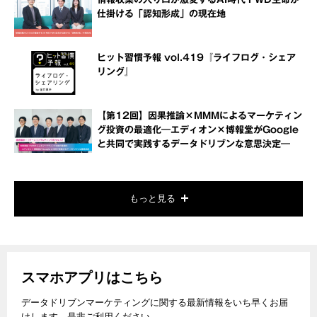
仕掛ける「認知形成」の現在地
ヒット習慣予報 vol.419『ライフログ・シェア
リング』
【第12回】因果推論×MMMによるマーケティン
グ投資の最適化―エディオン×博報堂がGoogle
と共同で実践するデータドリブンな意思決定―
もっと見る
スマホアプリはこちら
データドリブンマーケティングに関する最新情報をいち早くお届
けします。是非ご利用ください。