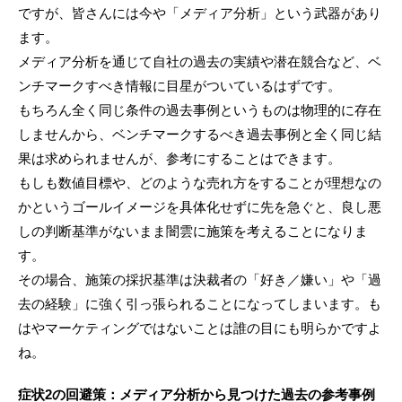
ですが、皆さんには今や「メディア分析」という武器があり
ます。
メディア分析を通じて自社の過去の実績や潜在競合など、ベ
ンチマークすべき情報に目星がついているはずです。
もちろん全く同じ条件の過去事例というものは物理的に存在
しませんから、ベンチマークするべき過去事例と全く同じ結
果は求められませんが、参考にすることはできます。
もしも数値目標や、どのような売れ方をすることが理想なの
かというゴールイメージを具体化せずに先を急ぐと、良し悪
しの判断基準がないまま闇雲に施策を考えることになりま
す。
その場合、施策の採択基準は決裁者の「好き／嫌い」や「過
去の経験」に強く引っ張られることになってしまいます。も
はやマーケティングではないことは誰の目にも明らかですよ
ね。
症状2の回避策：メディア分析から見つけた過去の参考事例