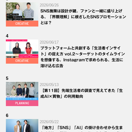
2026/06/26
SNS施策は設計が鍵。ファンと一緒に盛り上げ
る、「界隈理解」に根ざしたSNSプロモーション
とは？
4
2026/06/17
プラットフォームと共創する「生活者インサイ
ト」の捉え方 vol.2～ターゲットのタイムライン
を想像する。Instagramで求められる、生活に
溶け込む広告
5
2026/05/13
【第11回】先端生活者の調査で見えてきた「生
成AI×買物」の利用動向
6
2026/05/22
「地方」「SNS」「AI」の掛け合わせから生ま