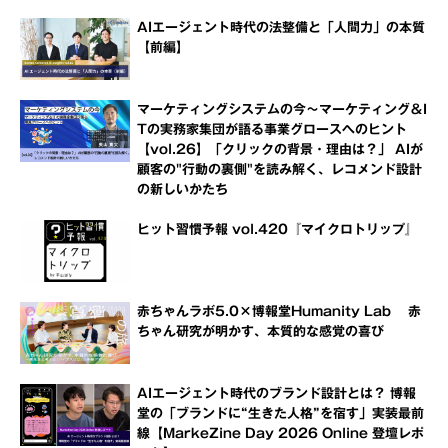
AIエージェント時代の法整備と「人間力」の本質
【前編】
マーケティングシステムの今～マーケティング＆I
Tの実務家集団が語る事業グロースへのヒント
【vol.26】「クリックの背景・理由は？」 AIが
顧客の"行動の裏側"を読み解く、レコメンド設計
の新しいかたち
ヒット習慣予報 vol.420『マイクロトリップ』
赤ちゃんラボ5.0×博報堂Humanity Lab 赤
ちゃん研究が明かす、本質的な感覚の喜び
AIエージェント時代のブランド設計とは？ 博報
堂の「ブランドに“生きた人格”を宿す」実装最前
線【MarkeZine Day 2026 Online 登壇レポ