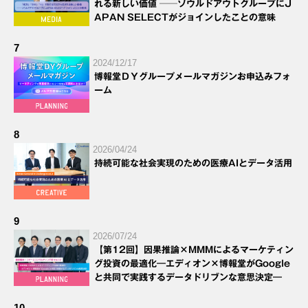
れる新しい価値 ──ソウルドアウトグループにJ
APAN SELECTがジョインしたことの意味
7
2024/12/17
博報堂ＤＹグループメールマガジンお申込みフォ
ーム
8
2026/04/24
持続可能な社会実現のための医療AIとデータ活用
9
2026/07/24
【第12回】因果推論×MMMによるマーケティン
グ投資の最適化―エディオン×博報堂がGoogle
と共同で実践するデータドリブンな意思決定―
10