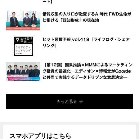
ート】
情報収集の入り口が激変するAI時代 FWD生命が
仕掛ける「認知形成」の現在地
ヒット習慣予報 vol.419『ライフログ・シェア
リング』
【第12回】因果推論×MMMによるマーケティン
グ投資の最適化―エディオン×博報堂がGoogle
と共同で実践するデータドリブンな意思決定―
もっと見る
スマホアプリはこちら