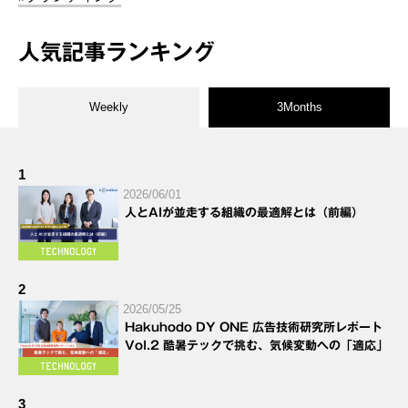
人気記事ランキング
Weekly
3Months
1
2026/06/01
人とAIが並走する組織の最適解とは（前編）
2
2026/05/25
Hakuhodo DY ONE 広告技術研究所レポート
Vol.2 酷暑テックで挑む、気候変動への「適応」
3