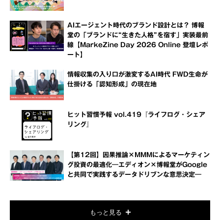
AIエージェント時代のブランド設計とは？ 博報
堂の「ブランドに“生きた人格”を宿す」実装最前
線【MarkeZine Day 2026 Online 登壇レポ
ート】
情報収集の入り口が激変するAI時代 FWD生命が
仕掛ける「認知形成」の現在地
ヒット習慣予報 vol.419『ライフログ・シェア
リング』
【第12回】因果推論×MMMによるマーケティン
グ投資の最適化―エディオン×博報堂がGoogle
と共同で実践するデータドリブンな意思決定―
もっと見る