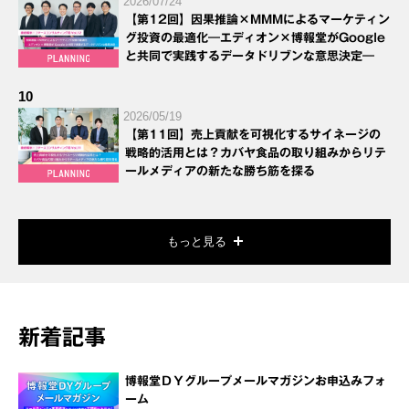
2026/07/24
【第12回】因果推論×MMMによるマーケティン
グ投資の最適化―エディオン×博報堂がGoogle
と共同で実践するデータドリブンな意思決定―
10
2026/05/19
【第11回】売上貢献を可視化するサイネージの
戦略的活用とは？カバヤ食品の取り組みからリテ
ールメディアの新たな勝ち筋を探る
もっと見る
新着記事
博報堂ＤＹグループメールマガジンお申込みフォ
ーム