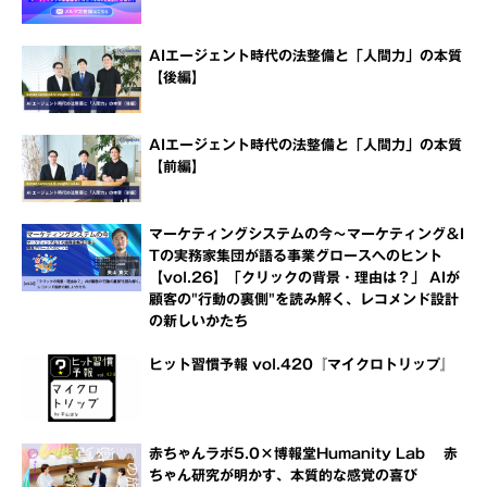
AIエージェント時代の法整備と「人間力」の本質
【後編】
AIエージェント時代の法整備と「人間力」の本質
【前編】
マーケティングシステムの今～マーケティング＆I
Tの実務家集団が語る事業グロースへのヒント
【vol.26】「クリックの背景・理由は？」 AIが
顧客の"行動の裏側"を読み解く、レコメンド設計
の新しいかたち
ヒット習慣予報 vol.420『マイクロトリップ』
赤ちゃんラボ5.0×博報堂Humanity Lab 赤
ちゃん研究が明かす、本質的な感覚の喜び