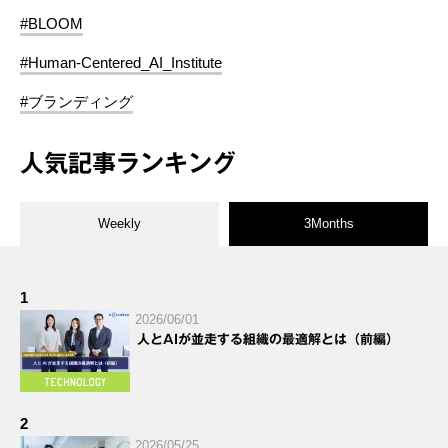
#BLOOM
#Human-Centered_AI_Institute
#ブランディング
人気記事ランキング
Weekly
3Months
1
2026/06/01
人とAIが並走する組織の最適解とは（前編）
2
2026/05/25