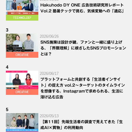
Hakuhodo DY ONE 広告技術研究所レポート
Vol.2 酷暑テックで挑む、気候変動への「適応」
3
2026/06/26
SNS施策は設計が鍵。ファンと一緒に盛り上げ
る、「界隈理解」に根ざしたSNSプロモーション
とは？
4
2026/06/17
プラットフォームと共創する「生活者インサイ
ト」の捉え方 vol.2～ターゲットのタイムライン
を想像する。Instagramで求められる、生活に
溶け込む広告
5
2026/05/13
【第11回】先端生活者の調査で見えてきた「生
成AI×買物」の利用動向