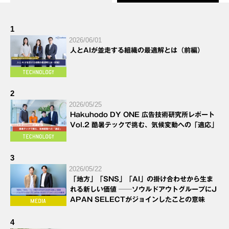
1
2026/06/01
人とAIが並走する組織の最適解とは（前編）
2
2026/05/25
Hakuhodo DY ONE 広告技術研究所レポート
Vol.2 酷暑テックで挑む、気候変動への「適応」
3
2026/05/22
「地方」「SNS」「AI」の掛け合わせから生ま
れる新しい価値 ──ソウルドアウトグループにJ
APAN SELECTがジョインしたことの意味
4