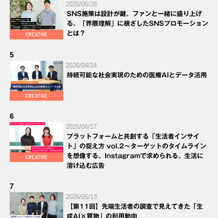
2026/06/26
SNS施策は設計が鍵。ファンと一緒に盛り上げ
る、「界隈理解」に根ざしたSNSプロモーション
とは？
5
2026/04/24
持続可能な社会実現のための医療AIとデータ活用
6
2026/06/17
プラットフォームと共創する「生活者インサイ
ト」の捉え方 vol.2～ターゲットのタイムライン
を想像する。Instagramで求められる、生活に
溶け込む広告
7
2026/05/13
【第11回】先端生活者の調査で見えてきた「生
成AI×買物」の利用動向