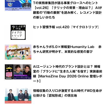
Tの実務家集団が語る事業グロースへのヒント
【vol.26】「クリックの背景・理由は？」 AIが
顧客の"行動の裏側"を読み解く、レコメンド設計
の新しいかたち
ヒット習慣予報 vol.420『マイクロトリップ』
赤ちゃんラボ5.0×博報堂Humanity Lab 赤
ちゃん研究が明かす、本質的な感覚の喜び
AIエージェント時代のブランド設計とは？ 博報
堂の「ブランドに“生きた人格”を宿す」実装最前
線【MarkeZine Day 2026 Online 登壇レポ
ート】
情報収集の入り口が激変するAI時代 FWD生命が
仕掛ける「認知形成」の現在地