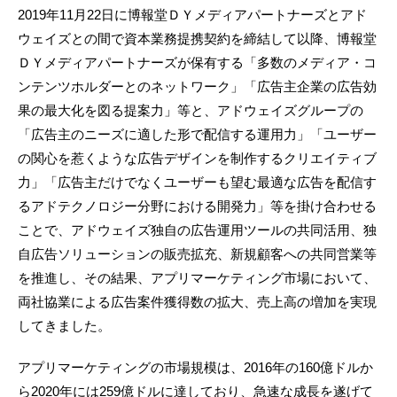
2019年11月22日に博報堂ＤＹメディアパートナーズとアド
ウェイズとの間で資本業務提携契約を締結して以降、博報堂
ＤＹメディアパートナーズが保有する「多数のメディア・コ
ンテンツホルダーとのネットワーク」「広告主企業の広告効
果の最大化を図る提案力」等と、アドウェイズグループの
「広告主のニーズに適した形で配信する運用力」「ユーザー
の関心を惹くような広告デザインを制作するクリエイティブ
力」「広告主だけでなくユーザーも望む最適な広告を配信す
るアドテクノロジー分野における開発力」等を掛け合わせる
ことで、アドウェイズ独自の広告運用ツールの共同活用、独
自広告ソリューションの販売拡充、新規顧客への共同営業等
を推進し、その結果、アプリマーケティング市場において、
両社協業による広告案件獲得数の拡大、売上高の増加を実現
してきました。
アプリマーケティングの市場規模は、2016年の160億ドルか
ら2020年には259億ドルに達しており、急速な成長を遂げて