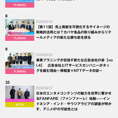
8
2026/05/19
【第11回】売上貢献を可視化するサイネージの
戦略的活用とは？カバヤ食品の取り組みからリテ
ールメディアの新たな勝ち筋を探る
9
2026/05/20
事業プラニングが目指す新たな広告会社の姿【vo
l.4】 広告会社とITサービスカンパニーがタッ
グを組む理由～博報堂×NTTデータ対談～
10
2026/04/27
日本のエンタメコンテンツの魅力を世界に響かせ
るFANFARE（ファンファーレ）始動——イン
ドネシア・インド・サウジアラビアの調査が明か
す、アニメIPの可能性とは