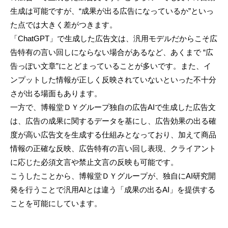
生成は可能ですが、“成果が出る広告になっているか”といっ
た点では大きく差がつきます。
「ChatGPT」で生成した広告文は、汎用モデルだからこそ広
告特有の言い回しにならない場合があるなど、あくまで “広
告っぽい文章”にとどまっていることが多いです。また、イ
ンプットした情報が正しく反映されていないといった不十分
さが出る場面もあります。
一方で、博報堂ＤＹグループ独自の広告AIで生成した広告文
は、広告の成果に関するデータを基にし、広告効果の出る確
度が高い広告文を生成する仕組みとなっており、加えて商品
情報の正確な反映、広告特有の言い回し表現、クライアント
に応じた必須文言や禁止文言の反映も可能です。
こうしたことから、博報堂ＤＹグループが、独自にAI研究開
発を行うことで汎用AIとは違う「成果の出るAI」を提供する
ことを可能にしています。