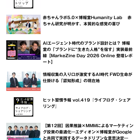
赤ちゃんラボ5.0×博報堂Humanity Lab 赤
ちゃん研究が明かす、本質的な感覚の喜び
AIエージェント時代のブランド設計とは？ 博報
堂の「ブランドに“生きた人格”を宿す」実装最前
線【MarkeZine Day 2026 Online 登壇レポ
ート】
情報収集の入り口が激変するAI時代 FWD生命が
仕掛ける「認知形成」の現在地
ヒット習慣予報 vol.419『ライフログ・シェア
リング』
【第12回】因果推論×MMMによるマーケティン
グ投資の最適化―エディオン×博報堂がGoogle
と共同で実践するデータドリブンな意思決定―