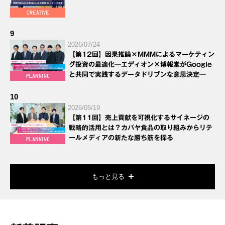
9
2026/07/24
【第12回】因果推論×MMMによるマーケティン
グ投資の最適化―エディオン×博報堂がGoogle
と共同で実践するデータドリブンな意思決定―
10
2026/05/19
【第11回】売上貢献を可視化するサイネージの
戦略的活用とは？カバヤ食品の取り組みからリテ
ールメディアの新たな勝ち筋を探る
もっと見る