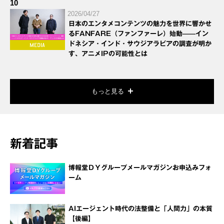
10
2026/04/27
日本のエンタメコンテンツの魅力を世界に響かせ
るFANFARE（ファンファーレ）始動——イン
ドネシア・インド・サウジアラビアの調査が明か
す、アニメIPの可能性とは
もっと見る
新着記事
博報堂ＤＹグループメールマガジンお申込みフォ
ーム
AIエージェント時代の法整備と「人間力」の本質
【後編】