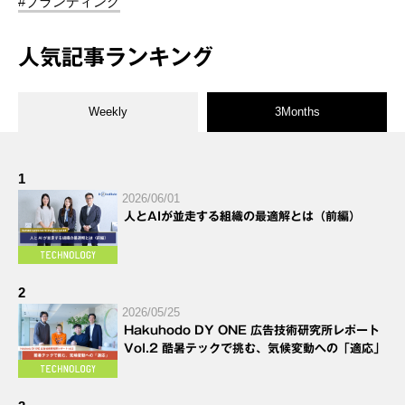
#ブランディング
人気記事ランキング
Weekly
3Months
1
2026/06/01
人とAIが並走する組織の最適解とは（前編）
2
2026/05/25
Hakuhodo DY ONE 広告技術研究所レポート
Vol.2 酷暑テックで挑む、気候変動への「適応」