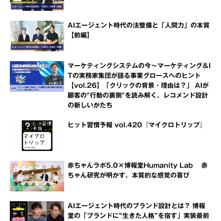
AIエージェント時代の法整備と「人間力」の本質
【前編】
マーケティングシステムの今～マーケティング＆I
Tの実務家集団が語る事業グロースへのヒント
【vol.26】「クリックの背景・理由は？」 AIが
顧客の"行動の裏側"を読み解く、レコメンド設計
の新しいかたち
ヒット習慣予報 vol.420『マイクロトリップ』
赤ちゃんラボ5.0×博報堂Humanity Lab 赤
ちゃん研究が明かす、本質的な感覚の喜び
AIエージェント時代のブランド設計とは？ 博報
堂の「ブランドに“生きた人格”を宿す」実装最前