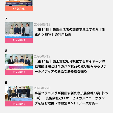
7
2026/05/13
【第11回】先端生活者の調査で見えてきた「生
成AI×買物」の利用動向
8
2026/05/19
【第11回】売上貢献を可視化するサイネージの
戦略的活用とは？カバヤ食品の取り組みからリテ
ールメディアの新たな勝ち筋を探る
9
2026/05/20
事業プラニングが目指す新たな広告会社の姿【vo
l.4】 広告会社とITサービスカンパニーがタッ
グを組む理由～博報堂×NTTデータ対談～