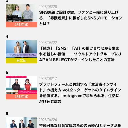
3
2026/06/26
SNS施策は設計が鍵。ファンと一緒に盛り上げ
る、「界隈理解」に根ざしたSNSプロモーション
とは？
4
2026/05/22
「地方」「SNS」「AI」の掛け合わせから生ま
れる新しい価値 ──ソウルドアウトグループにJ
APAN SELECTがジョインしたことの意味
5
2026/06/17
プラットフォームと共創する「生活者インサイ
ト」の捉え方 vol.2～ターゲットのタイムライン
を想像する。Instagramで求められる、生活に
溶け込む広告
6
2026/04/24
持続可能な社会実現のための医療AIとデータ活用