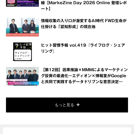
線【MarkeZine Day 2026 Online 登壇レポ
ート】
情報収集の入り口が激変するAI時代 FWD生命が
仕掛ける「認知形成」の現在地
ヒット習慣予報 vol.419『ライフログ・シェア
リング』
【第12回】因果推論×MMMによるマーケティン
グ投資の最適化―エディオン×博報堂がGoogle
と共同で実践するデータドリブンな意思決定―
もっと見る