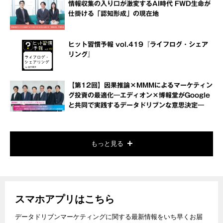
情報収集の入り口が激変するAI時代 FWD生命が
仕掛ける「認知形成」の現在地
ヒット習慣予報 vol.419『ライフログ・シェア
リング』
【第12回】因果推論×MMMによるマーケティン
グ投資の最適化―エディオン×博報堂がGoogle
と共同で実践するデータドリブンな意思決定―
もっと見る
スマホアプリはこちら
データドリブンマーケティングに関する最新情報をいち早くお届