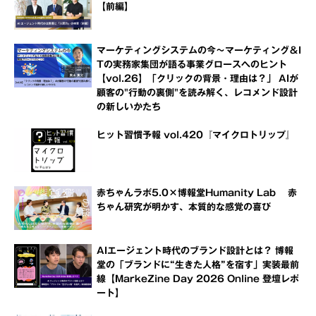
【前編】
マーケティングシステムの今～マーケティング＆I
Tの実務家集団が語る事業グロースへのヒント
【vol.26】「クリックの背景・理由は？」 AIが
顧客の"行動の裏側"を読み解く、レコメンド設計
の新しいかたち
ヒット習慣予報 vol.420『マイクロトリップ』
赤ちゃんラボ5.0×博報堂Humanity Lab 赤
ちゃん研究が明かす、本質的な感覚の喜び
AIエージェント時代のブランド設計とは？ 博報
堂の「ブランドに“生きた人格”を宿す」実装最前
線【MarkeZine Day 2026 Online 登壇レポ
ート】