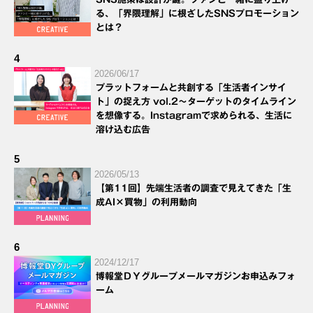
る、「界隈理解」に根ざしたSNSプロモーション
とは？
4
2026/06/17
プラットフォームと共創する「生活者インサイ
ト」の捉え方 vol.2～ターゲットのタイムライン
を想像する。Instagramで求められる、生活に
溶け込む広告
5
2026/05/13
【第11回】先端生活者の調査で見えてきた「生
成AI×買物」の利用動向
6
2024/12/17
博報堂ＤＹグループメールマガジンお申込みフォ
ーム