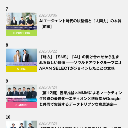
7
2026/08/06
AIエージェント時代の法整備と「人間力」の本質
【前編】
8
2026/05/22
「地方」「SNS」「AI」の掛け合わせから生ま
れる新しい価値 ──ソウルドアウトグループにJ
APAN SELECTがジョインしたことの意味
9
2026/07/24
【第12回】因果推論×MMMによるマーケティン
グ投資の最適化―エディオン×博報堂がGoogle
と共同で実践するデータドリブンな意思決定―
10
2026/04/24