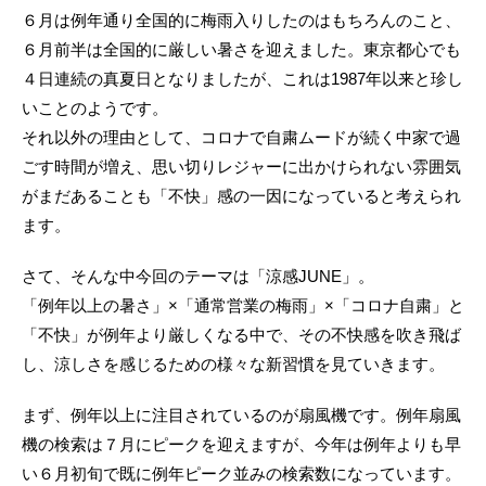
６月は例年通り全国的に梅雨入りしたのはもちろんのこと、
６月前半は全国的に厳しい暑さを迎えました。東京都心でも
４日連続の真夏日となりましたが、これは1987年以来と珍し
いことのようです。
それ以外の理由として、コロナで自粛ムードが続く中家で過
ごす時間が増え、思い切りレジャーに出かけられない雰囲気
がまだあることも「不快」感の一因になっていると考えられ
ます。
さて、そんな中今回のテーマは「涼感JUNE」。
「例年以上の暑さ」×「通常営業の梅雨」×「コロナ自粛」と
「不快」が例年より厳しくなる中で、その不快感を吹き飛ば
し、涼しさを感じるための様々な新習慣を見ていきます。
まず、例年以上に注目されているのが扇風機です。例年扇風
機の検索は７月にピークを迎えますが、今年は例年よりも早
い６月初旬で既に例年ピーク並みの検索数になっています。