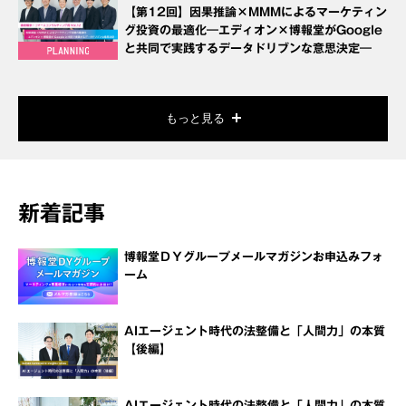
【第12回】因果推論×MMMによるマーケティン
グ投資の最適化―エディオン×博報堂がGoogle
と共同で実践するデータドリブンな意思決定―
もっと見る
新着記事
博報堂ＤＹグループメールマガジンお申込みフォ
ーム
AIエージェント時代の法整備と「人間力」の本質
【後編】
AIエージェント時代の法整備と「人間力」の本質