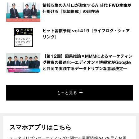
情報収集の入り口が激変するAI時代 FWD生命が
仕掛ける「認知形成」の現在地
ヒット習慣予報 vol.419『ライフログ・シェア
リング』
【第12回】因果推論×MMMによるマーケティン
グ投資の最適化―エディオン×博報堂がGoogle
と共同で実践するデータドリブンな意思決定―
もっと見る
スマホアプリはこちら
データドリブンマーケティングに関する最新情報をいち早くお届