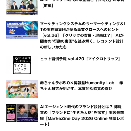
【前編】
マーケティングシステムの今～マーケティング＆I
Tの実務家集団が語る事業グロースへのヒント
【vol.26】「クリックの背景・理由は？」 AIが
顧客の"行動の裏側"を読み解く、レコメンド設計
の新しいかたち
ヒット習慣予報 vol.420『マイクロトリップ』
赤ちゃんラボ5.0×博報堂Humanity Lab 赤
ちゃん研究が明かす、本質的な感覚の喜び
AIエージェント時代のブランド設計とは？ 博報
堂の「ブランドに“生きた人格”を宿す」実装最前
線【MarkeZine Day 2026 Online 登壇レポ
ート】