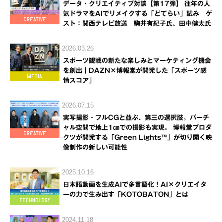
データ・クリエイティブ対談【第17弾】 往年の人
気ドラマをAIでリメイクする「どてらい」試み ゲ
スト：関西テレビ放送 駒井有紀子氏、田中健太氏
2026.03.26
スポーツ観戦の新たな楽しみとマーケティング機会
を創出｜DAZN×博報堂が開発した「スポーツ感
情スコア」
2026.07.15
実写撮影・フルCGと並ぶ、第三の選択肢。バーチ
ャル空間で地上1㎝での撮影も実現。 博報堂プロダ
クツが開発する「Green Lights™」が切り開く映
像制作の新しい可能性
2025.10.16
日本語動画を生成AIで多言語化！AI×クリエイタ
ーの力で生み出す「KOTOBATON」とは
2024.11.18