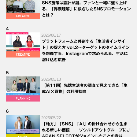
SNS施策は設計が鍵。ファンと一緒に盛り上げ
る、「界隈理解」に根ざしたSNSプロモーション
とは？
4
2026/06/17
プラットフォームと共創する「生活者インサイ
ト」の捉え方 vol.2～ターゲットのタイムライン
を想像する。Instagramで求められる、生活に
溶け込む広告
5
2026/05/13
【第11回】先端生活者の調査で見えてきた「生
成AI×買物」の利用動向
6
2026/05/22
「地方」「SNS」「AI」の掛け合わせから生ま
れる新しい価値 ──ソウルドアウトグループにJ
APAN SELECTがジョインしたことの意味