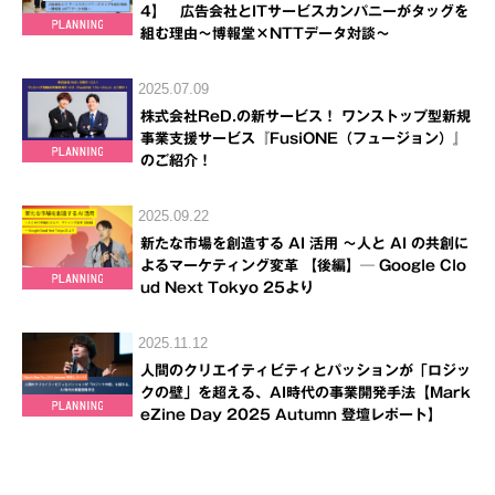
4】 広告会社とITサービスカンパニーがタッグを
組む理由～博報堂×NTTデータ対談～
2025.07.09
株式会社ReD.の新サービス！ ワンストップ型新規
事業支援サービス『FusiONE（フュージョン）』
のご紹介！
2025.09.22
新たな市場を創造する AI 活用 ～人と AI の共創に
よるマーケティング変革 【後編】─ Google Clo
ud Next Tokyo 25より
2025.11.12
人間のクリエイティビティとパッションが「ロジッ
クの壁」を超える、AI時代の事業開発手法【Mark
eZine Day 2025 Autumn 登壇レポート】