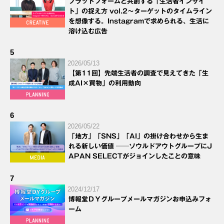
プラットフォームと共創する「生活者インサイ
ト」の捉え方 vol.2～ターゲットのタイムライン
を想像する。Instagramで求められる、生活に
溶け込む広告
5
2026/05/13
【第11回】先端生活者の調査で見えてきた「生
成AI×買物」の利用動向
6
2026/05/22
「地方」「SNS」「AI」の掛け合わせから生ま
れる新しい価値 ──ソウルドアウトグループにJ
APAN SELECTがジョインしたことの意味
7
2024/12/17
博報堂ＤＹグループメールマガジンお申込みフォ
ーム