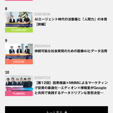
8
2026/08/06
AIエージェント時代の法整備と「人間力」の本質
【前編】
9
2026/04/24
持続可能な社会実現のための医療AIとデータ活用
10
2026/07/24
【第12回】因果推論×MMMによるマーケティン
グ投資の最適化―エディオン×博報堂がGoogle
と共同で実践するデータドリブンな意思決定―
もっと見る