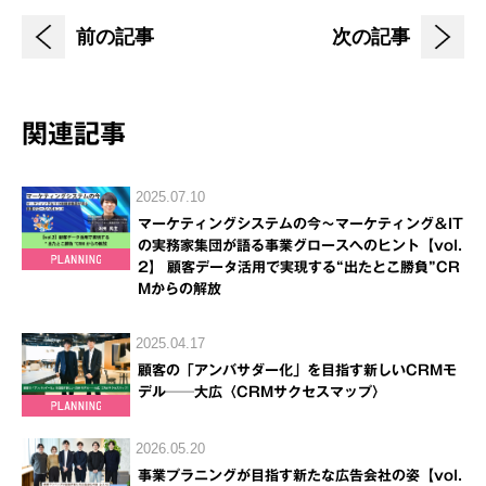
前の記事
次の記事
関連記事
2025.07.10
マーケティングシステムの今～マーケティング＆IT
の実務家集団が語る事業グロースへのヒント【vol.
2】 顧客データ活用で実現する“出たとこ勝負”CR
Mからの解放
2025.04.17
顧客の「アンバサダー化」を目指す新しいCRMモ
デル──大広〈CRMサクセスマップ〉
2026.05.20
事業プラニングが目指す新たな広告会社の姿【vol.