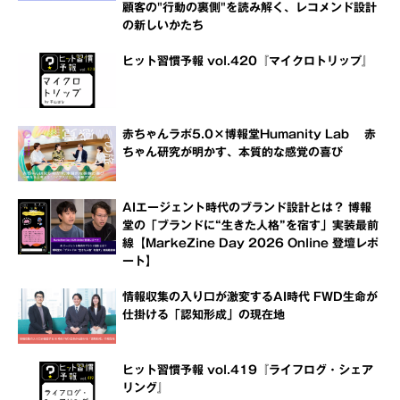
顧客の"行動の裏側"を読み解く、レコメンド設計
の新しいかたち
ヒット習慣予報 vol.420『マイクロトリップ』
赤ちゃんラボ5.0×博報堂Humanity Lab 赤
ちゃん研究が明かす、本質的な感覚の喜び
AIエージェント時代のブランド設計とは？ 博報
堂の「ブランドに“生きた人格”を宿す」実装最前
線【MarkeZine Day 2026 Online 登壇レポ
ート】
情報収集の入り口が激変するAI時代 FWD生命が
仕掛ける「認知形成」の現在地
ヒット習慣予報 vol.419『ライフログ・シェア
リング』