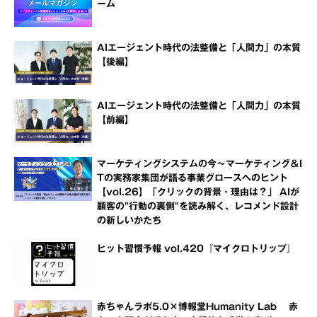
ーム
AIエージェント時代の法整備と「人間力」の本質
【後編】
AIエージェント時代の法整備と「人間力」の本質
【前編】
マーケティングシステムの今～マーケティング＆I
Tの実務家集団が語る事業グロースへのヒント
【vol.26】「クリックの背景・理由は？」 AIが
顧客の"行動の裏側"を読み解く、レコメンド設計
の新しいかたち
ヒット習慣予報 vol.420『マイクロトリップ』
赤ちゃんラボ5.0×博報堂Humanity Lab 赤