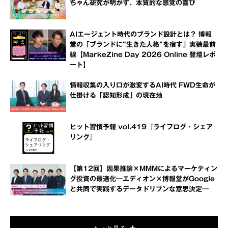
ちゃん研究が明かす、本質的な感覚の喜び
AIエージェント時代のブランド設計とは？ 博報
堂の「ブランドに“生きた人格”を宿す」実装最前
線【MarkeZine Day 2026 Online 登壇レポ
ート】
情報収集の入り口が激変するAI時代 FWD生命が
仕掛ける「認知形成」の現在地
ヒット習慣予報 vol.419『ライフログ・シェア
リング』
【第12回】因果推論×MMMによるマーケティン
グ投資の最適化―エディオン×博報堂がGoogle
と共同で実践するデータドリブンな意思決定―