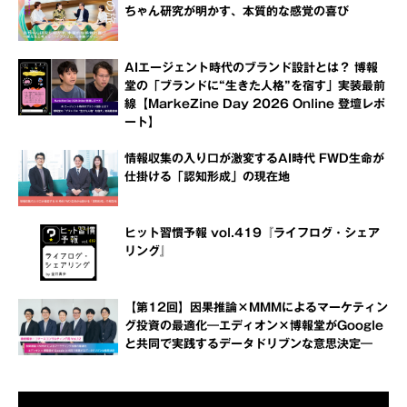
ちゃん研究が明かす、本質的な感覚の喜び
AIエージェント時代のブランド設計とは？ 博報
堂の「ブランドに“生きた人格”を宿す」実装最前
線【MarkeZine Day 2026 Online 登壇レポ
ート】
情報収集の入り口が激変するAI時代 FWD生命が
仕掛ける「認知形成」の現在地
ヒット習慣予報 vol.419『ライフログ・シェア
リング』
【第12回】因果推論×MMMによるマーケティン
グ投資の最適化―エディオン×博報堂がGoogle
と共同で実践するデータドリブンな意思決定―