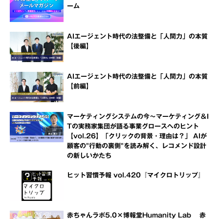
ーム
AIエージェント時代の法整備と「人間力」の本質
【後編】
AIエージェント時代の法整備と「人間力」の本質
【前編】
マーケティングシステムの今～マーケティング＆I
Tの実務家集団が語る事業グロースへのヒント
【vol.26】「クリックの背景・理由は？」 AIが
顧客の"行動の裏側"を読み解く、レコメンド設計
の新しいかたち
ヒット習慣予報 vol.420『マイクロトリップ』
赤ちゃんラボ5.0×博報堂Humanity Lab 赤