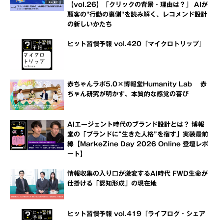
【vol.26】「クリックの背景・理由は？」 AIが
顧客の"行動の裏側"を読み解く、レコメンド設計
の新しいかたち
ヒット習慣予報 vol.420『マイクロトリップ』
赤ちゃんラボ5.0×博報堂Humanity Lab 赤
ちゃん研究が明かす、本質的な感覚の喜び
AIエージェント時代のブランド設計とは？ 博報
堂の「ブランドに“生きた人格”を宿す」実装最前
線【MarkeZine Day 2026 Online 登壇レポ
ート】
情報収集の入り口が激変するAI時代 FWD生命が
仕掛ける「認知形成」の現在地
ヒット習慣予報 vol.419『ライフログ・シェア