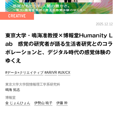
2025.12.12
東京大学・鳴海准教授×博報堂Humanity L
ab 感覚の研究者が語る生活者研究とのコラ
ボレーションと、デジタル時代の感覚体験の
ゆくえ
#データ×クリエイティブ
#AR/VR
#UX/CX
東京大学大学院情報理工学系研究科
鳴海 拓志
博報堂
金 じょんひょん
伊勢山 暁子
伊藤 幹