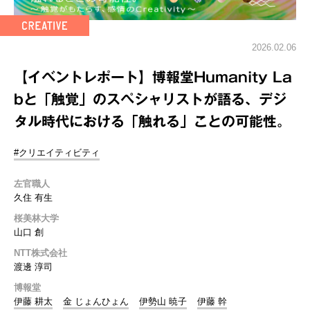
2026.02.06
【イベントレポート】博報堂Humanity La
bと「触覚」のスペシャリストが語る、デジ
タル時代における「触れる」ことの可能性。
#クリエイティビティ
左官職人
久住 有生
桜美林大学
山口 創
NTT株式会社
渡邊 淳司
博報堂
伊藤 耕太
金 じょんひょん
伊勢山 暁子
伊藤 幹