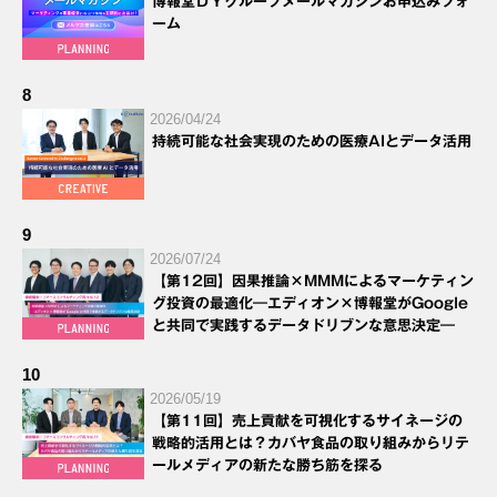
博報堂ＤＹグループメールマガジンお申込みフォ
ーム
8
2026/04/24
持続可能な社会実現のための医療AIとデータ活用
9
2026/07/24
【第12回】因果推論×MMMによるマーケティン
グ投資の最適化―エディオン×博報堂がGoogle
と共同で実践するデータドリブンな意思決定―
10
2026/05/19
【第11回】売上貢献を可視化するサイネージの
戦略的活用とは？カバヤ食品の取り組みからリテ
ールメディアの新たな勝ち筋を探る