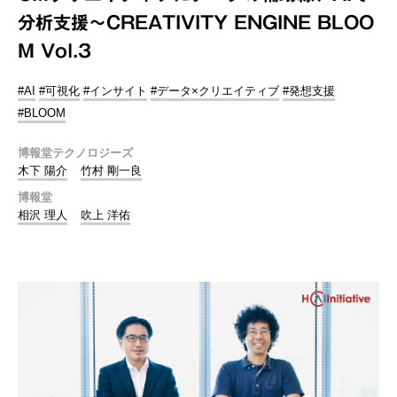
分析支援～CREATIVITY ENGINE BLOO
M Vol.3
#AI
#可視化
#インサイト
#データ×クリエイティブ
#発想支援
#BLOOM
博報堂テクノロジーズ
木下 陽介
竹村 剛一良
博報堂
相沢 理人
吹上 洋佑