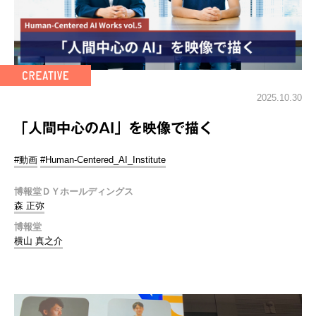
2025.10.30
「人間中心のAI」を映像で描く
#動画
#Human-Centered_AI_Institute
博報堂ＤＹホールディングス
森 正弥
博報堂
横山 真之介