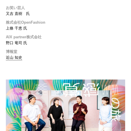
お笑い芸人
又吉 直樹 氏
株式会社OpenFashion
上條 千恵 氏
AIX partner株式会社
野口 竜司 氏
博報堂
近山 知史