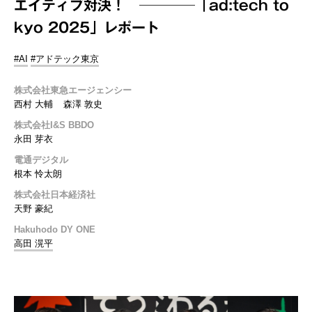
エイティブ対決！ ────「ad:tech to
kyo 2025」レポート
#AI
#アドテック東京
株式会社東急エージェンシー
西村 大輔
森澤 敦史
株式会社I&S BBDO
永田 芽衣
電通デジタル
根本 怜太朗
株式会社日本経済社
天野 豪紀
Hakuhodo DY ONE
高田 滉平