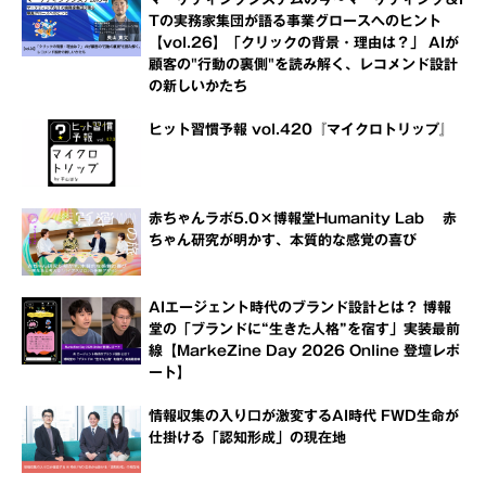
Tの実務家集団が語る事業グロースへのヒント
【vol.26】「クリックの背景・理由は？」 AIが
顧客の"行動の裏側"を読み解く、レコメンド設計
の新しいかたち
ヒット習慣予報 vol.420『マイクロトリップ』
赤ちゃんラボ5.0×博報堂Humanity Lab 赤
ちゃん研究が明かす、本質的な感覚の喜び
AIエージェント時代のブランド設計とは？ 博報
堂の「ブランドに“生きた人格”を宿す」実装最前
線【MarkeZine Day 2026 Online 登壇レポ
ート】
情報収集の入り口が激変するAI時代 FWD生命が
仕掛ける「認知形成」の現在地