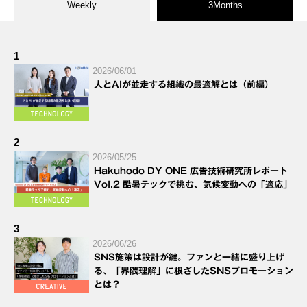
Weekly
3Months
1
2026/06/01
人とAIが並走する組織の最適解とは（前編）
2
2026/05/25
Hakuhodo DY ONE 広告技術研究所レポート
Vol.2 酷暑テックで挑む、気候変動への「適応」
3
2026/06/26
SNS施策は設計が鍵。ファンと一緒に盛り上げ
る、「界隈理解」に根ざしたSNSプロモーション
とは？