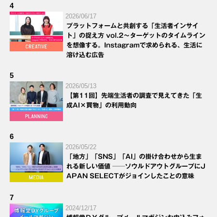
4
2026/06/17
プラットフォームと共創する「生活者インサイ
ト」の捉え方 vol.2～ターゲットのタイムライン
を想像する。Instagramで求められる、生活に
溶け込む広告
5
2026/05/13
【第11回】先端生活者の調査で見えてきた「生
成AI×買物」の利用動向
6
2026/05/22
「地方」「SNS」「AI」の掛け合わせから生ま
れる新しい価値 ──ソウルドアウトグループにJ
APAN SELECTがジョインしたことの意味
7
2024/12/17