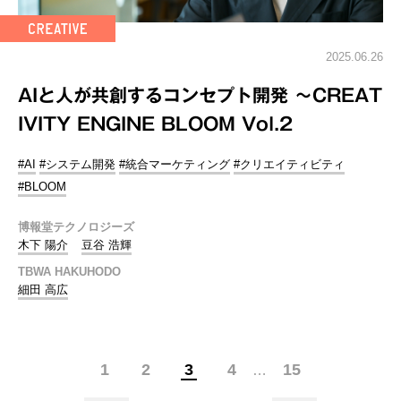
2025.06.26
AIと人が共創するコンセプト開発 ～CREAT
IVITY ENGINE BLOOM Vol.2
#AI
#システム開発
#統合マーケティング
#クリエイティビティ
#BLOOM
博報堂テクノロジーズ
木下 陽介
豆谷 浩輝
TBWA HAKUHODO
細田 高広
1
2
3
4
15
…