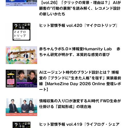
【vol.26】「クリックの背景・理由は？」 AIが
顧客の"行動の裏側"を読み解く、レコメンド設計
の新しいかたち
ヒット習慣予報 vol.420『マイクロトリップ』
赤ちゃんラボ5.0×博報堂Humanity Lab 赤
ちゃん研究が明かす、本質的な感覚の喜び
AIエージェント時代のブランド設計とは？ 博報
堂の「ブランドに“生きた人格”を宿す」実装最前
線【MarkeZine Day 2026 Online 登壇レポ
ート】
情報収集の入り口が激変するAI時代 FWD生命が
仕掛ける「認知形成」の現在地
ヒット習慣予報 vol.419『ライフログ・シェア