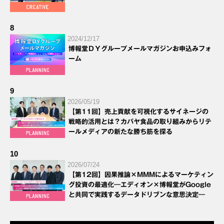
8
2024/12/17
博報堂ＤＹグループメールマガジンお申込みフォ
ーム
9
2026/05/19
【第11回】売上貢献を可視化するサイネージの
戦略的活用とは？カバヤ食品の取り組みからリテ
ールメディアの新たな勝ち筋を探る
10
2026/07/24
【第12回】因果推論×MMMによるマーケティン
グ投資の最適化―エディオン×博報堂がGoogle
と共同で実践するデータドリブンな意思決定―