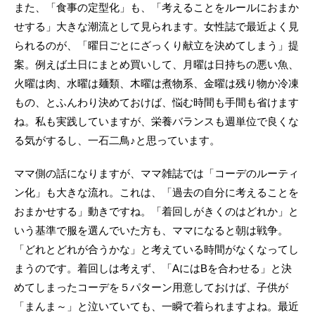
また、「食事の定型化」も、「考えることをルールにおまか
せする」大きな潮流として見られます。女性誌で最近よく見
られるのが、「曜日ごとにざっくり献立を決めてしまう」提
案。例えば土日にまとめ買いして、月曜は日持ちの悪い魚、
火曜は肉、水曜は麺類、木曜は煮物系、金曜は残り物か冷凍
もの、とふんわり決めておけば、悩む時間も手間も省けます
ね。私も実践していますが、栄養バランスも週単位で良くな
る気がするし、一石二鳥♪と思っています。
ママ側の話になりますが、ママ雑誌では「コーデのルーティ
ン化」も大きな流れ。これは、「過去の自分に考えることを
おまかせする」動きですね。「着回しがきくのはどれか」と
いう基準で服を選んでいた方も、ママになると朝は戦争。
「どれとどれが合うかな」と考えている時間がなくなってし
まうのです。着回しは考えず、「AにはBを合わせる」と決
めてしまったコーデを５パターン用意しておけば、子供が
「まんま～」と泣いていても、一瞬で着られますよね。最近