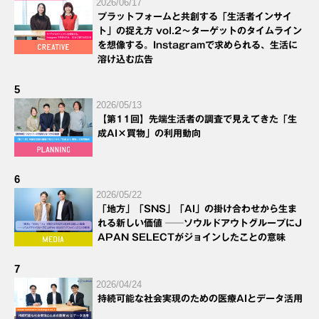
2026/06/17
プラットフォームと共創する「生活者インサイ
ト」の捉え方 vol.2～ターゲットのタイムライン
を想像する。Instagramで求められる、生活に
溶け込む広告
5
2026/05/13
【第11回】先端生活者の調査で見えてきた「生
成AI×買物」の利用動向
6
2026/05/22
「地方」「SNS」「AI」の掛け合わせから生ま
れる新しい価値 ──ソウルドアウトグループにJ
APAN SELECTがジョインしたことの意味
7
2026/04/24
持続可能な社会実現のための医療AIとデータ活用