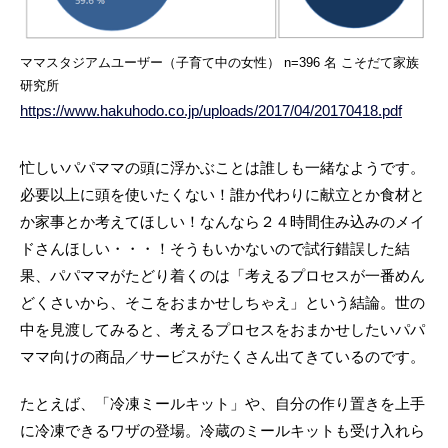
ママスタジアムユーザー（子育て中の女性） n=396 名 こそだて家族
研究所
https://www.hakuhodo.co.jp/uploads/2017/04/20170418.pdf
忙しいパパママの頭に浮かぶことは誰しも一緒なようです。
必要以上に頭を使いたくない！誰か代わりに献立とか食材と
か家事とか考えてほしい！なんなら２４時間住み込みのメイ
ドさんほしい・・・！そうもいかないので試行錯誤した結
果、パパママがたどり着くのは「考えるプロセスが一番めん
どくさいから、そこをおまかせしちゃえ」という結論。世の
中を見渡してみると、考えるプロセスをおまかせしたいパパ
ママ向けの商品／サービスがたくさん出てきているのです。
たとえば、「冷凍ミールキット」や、自分の作り置きを上手
に冷凍できるワザの登場。冷蔵のミールキットも受け入れら