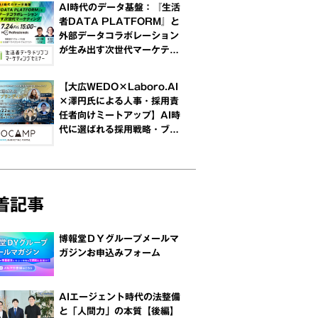
AI時代のデータ基盤：『生活
者DATA PLATFORM』と
外部データコラボレーション
が生み出す次世代マーケティ
ング
【大広WEDO×Laboro.AI
×澤円氏による人事・採用責
任者向けミートアップ】AI時
代に選ばれる採用戦略・ブラ
ンディング ～企業・求職者・
AIの認知ギャップを解消する
「オントロジー」～
着記事
博報堂ＤＹグループメールマ
ガジンお申込みフォーム
AIエージェント時代の法整備
と「人間力」の本質【後編】