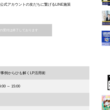
E公式アカウントの友だちに繋げるLINE施策
の受付は終了しております
P事例からひも解くLP活用術
00 ～ 15:00