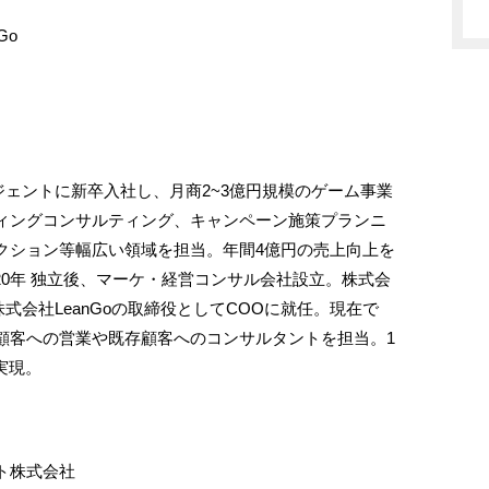
Go
エージェントに新卒入社し、月商2~3億円規模のゲーム事業
ィングコンサルティング、キャンペーン施策プランニ
クション等幅広い領域を担当。年間4億円の売上向上を
20年 独立後、マーケ・経営コンサル会社設立。株式会
～ 株式会社LeanGoの取締役としてCOOに就任。現在で
顧客への営業や既存顧客へのコンサルタントを担当。1
実現。
ト株式会社