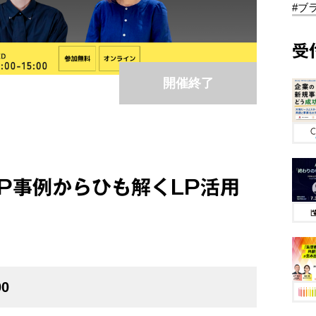
#ブ
受
開催終了
P事例からひも解くLP活用
00