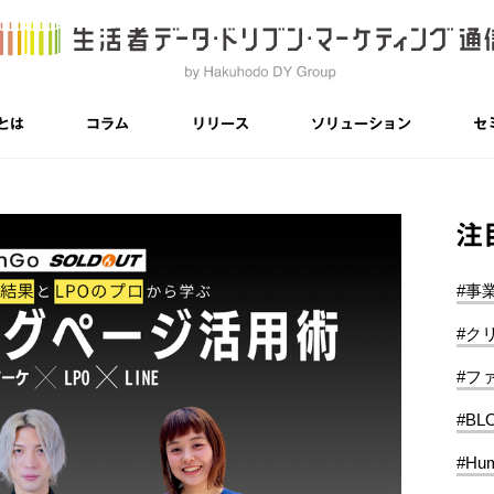
とは
コラム
リリース
ソリューション
セ
注
#事
#ク
#フ
#BL
#Hum