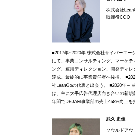
株式会社Lean
取締役COO
■2017年~2020年 株式会社サイバー
にて、事業コンサルティング、マーケテ
ング、運用ディレクション、開発ディレ
達成。最終的に事業責任者へ抜擢。 ■20
社LeanGoの代表と出会う。 ■2020年
は、主に大手広告代理店向き合いの新規
年間でDEJAM事業部の売上458%向上を
武久 史佳
ソウルドアウ