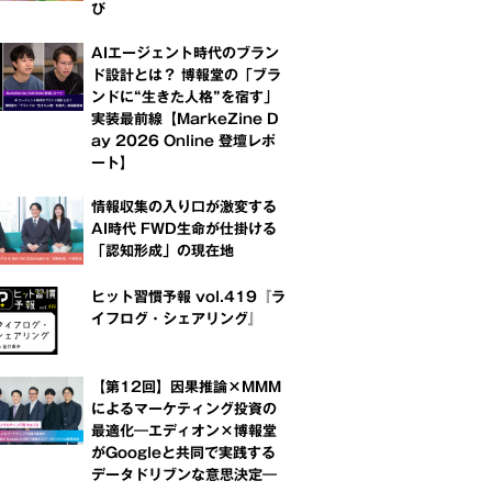
び
AIエージェント時代のブラン
ド設計とは？ 博報堂の「ブラ
ンドに“生きた人格”を宿す」
実装最前線【MarkeZine D
ay 2026 Online 登壇レポ
ート】
情報収集の入り口が激変する
AI時代 FWD生命が仕掛ける
「認知形成」の現在地
ヒット習慣予報 vol.419『ラ
イフログ・シェアリング』
【第12回】因果推論×MMM
によるマーケティング投資の
最適化―エディオン×博報堂
がGoogleと共同で実践する
データドリブンな意思決定―