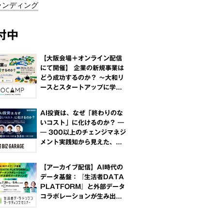
ランディング
付中
【大阪会場＋オンライン配信
にて開催】 企業の新規事業は
どう成功するのか？ ～大和リ
ースとスタートアップに学
ぶ、共創と事業化のリアル～
AI投資は、なぜ「終わりのな
いコスト」に化けるのか？ ―
― 300以上のチェンジマネジ
メント実践知から見えた、Po
Cで終わる企業と変革を実装
する企業の分岐点
【アーカイブ配信】AI時代の
データ基盤：『生活者DATA
PLATFORM』と外部データ
コラボレーションが生み出す
次世代マーケティング