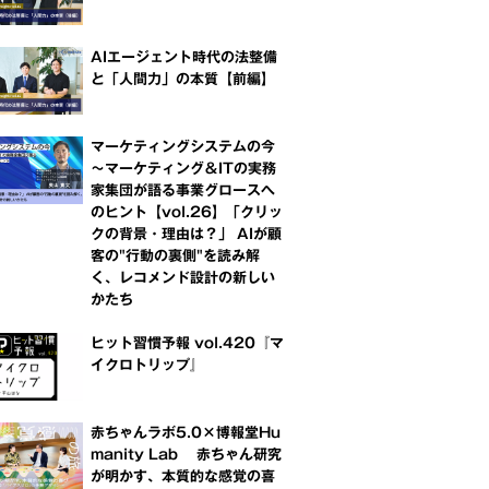
AIエージェント時代の法整備
と「人間力」の本質【前編】
マーケティングシステムの今
～マーケティング＆ITの実務
家集団が語る事業グロースへ
のヒント【vol.26】「クリッ
クの背景・理由は？」 AIが顧
客の"行動の裏側"を読み解
く、レコメンド設計の新しい
かたち
ヒット習慣予報 vol.420『マ
イクロトリップ』
赤ちゃんラボ5.0×博報堂Hu
manity Lab 赤ちゃん研究
が明かす、本質的な感覚の喜