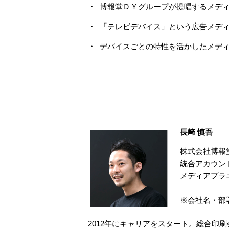
博報堂ＤＹグループが提唱するメディ
「テレビデバイス」という広告メデ
デバイスごとの特性を活かしたメデ
長﨑 慎吾
株式会社博報
統合アカウント
メディアプラ
※会社名・部
2012年にキャリアをスタート。総合印