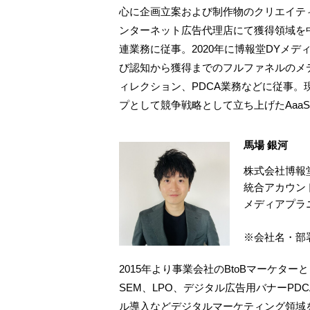
心に企画立案および制作物のクリエイティ
ンターネット広告代理店にて獲得領域を
連業務に従事。2020年に博報堂DYメ
び認知から獲得までのフルファネルのメ
ィレクション、PDCA業務などに従事
プとして競争戦略として立ち上げたAaa
馬場 銀河
株式会社博報
統合アカウント
メディアプラ
※会社名・部
2015年より事業会社のBtoBマーケタ
SEM、LPO、デジタル広告用バナーPDCA、メ
ル導入などデジタルマーケティング領域