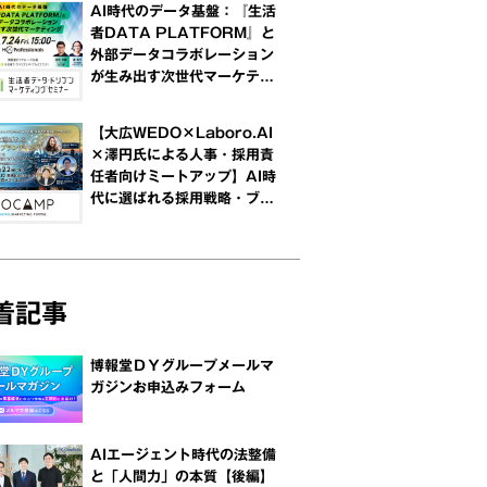
AI時代のデータ基盤：『生活
者DATA PLATFORM』と
外部データコラボレーション
が生み出す次世代マーケティ
ング
【大広WEDO×Laboro.AI
×澤円氏による人事・採用責
任者向けミートアップ】AI時
代に選ばれる採用戦略・ブラ
ンディング ～企業・求職者・
AIの認知ギャップを解消する
「オントロジー」～
着記事
博報堂ＤＹグループメールマ
ガジンお申込みフォーム
AIエージェント時代の法整備
と「人間力」の本質【後編】