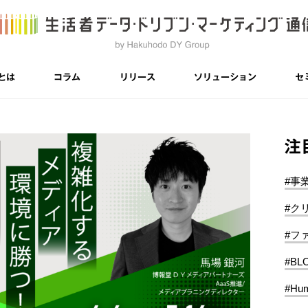
とは
コラム
リリース
ソリューション
セ
注
#事
#ク
#フ
#BL
#Hum