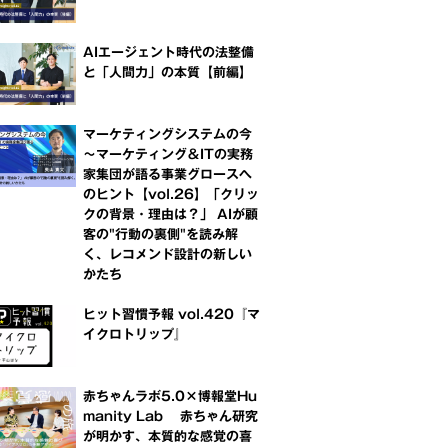
AIエージェント時代の法整備
と「人間力」の本質【前編】
マーケティングシステムの今
～マーケティング＆ITの実務
家集団が語る事業グロースへ
のヒント【vol.26】「クリッ
クの背景・理由は？」 AIが顧
客の"行動の裏側"を読み解
く、レコメンド設計の新しい
かたち
ヒット習慣予報 vol.420『マ
イクロトリップ』
赤ちゃんラボ5.0×博報堂Hu
manity Lab 赤ちゃん研究
が明かす、本質的な感覚の喜