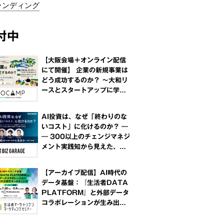
ランディング
付中
【大阪会場＋オンライン配信
にて開催】 企業の新規事業は
どう成功するのか？ ～大和リ
ースとスタートアップに学
ぶ、共創と事業化のリアル～
AI投資は、なぜ「終わりのな
いコスト」に化けるのか？ ―
― 300以上のチェンジマネジ
メント実践知から見えた、Po
Cで終わる企業と変革を実装
する企業の分岐点
【アーカイブ配信】AI時代の
データ基盤：『生活者DATA
PLATFORM』と外部データ
コラボレーションが生み出す
次世代マーケティング