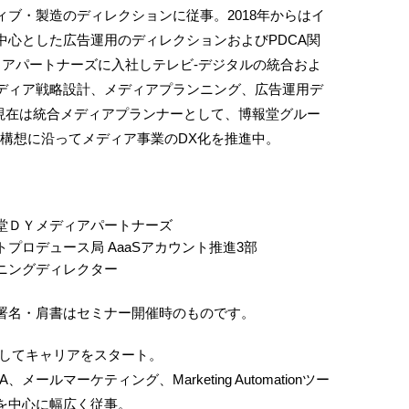
ブ・製造のディレクションに従事。2018年からはイ
中心とした広告運用のディレクションおよびPDCA関
ディアパートナーズに入社しテレビ-デジタルの統合およ
ディア戦略設計、メディアプランニング、広告運用デ
。現在は統合メディアプランナーとして、博報堂グルー
S構想に沿ってメディア事業のDX化を推進中。
堂ＤＹメディアパートナーズ
プロデュース局 AaaSアカウント推進3部
ニングディレクター
署名・肩書はセミナー開催時のものです。
ーとしてキャリアをスタート。
ールマーケティング、Marketing Automationツー
を中心に幅広く従事。