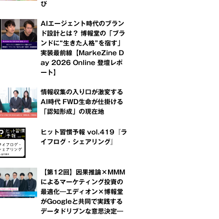
び
AIエージェント時代のブラン
ド設計とは？ 博報堂の「ブラ
ンドに“生きた人格”を宿す」
実装最前線【MarkeZine D
ay 2026 Online 登壇レポ
ート】
情報収集の入り口が激変する
AI時代 FWD生命が仕掛ける
「認知形成」の現在地
ヒット習慣予報 vol.419『ラ
イフログ・シェアリング』
【第12回】因果推論×MMM
によるマーケティング投資の
最適化―エディオン×博報堂
がGoogleと共同で実践する
データドリブンな意思決定―