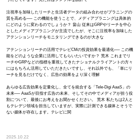
注視率を加味したリーチと生活者データの組み合わせがプラニングの
質を高める── この機能を使うことで、メディアプラニングは具体的
にどのように変わるのでしょうか？ 畠山 従来はGRPやリーチを中心
としたメディアプラニングが主流でしたが、そこに注視率を加味した
アテンションリーチをモニタリングできるのが大きな
アテンションリーチの活用でテレビCMの投資効果を最適化── この機
能をどのような企業に活用してもらいたいですか？ 荒木 これまでリ
ーチやGRPなどの指標を重視してきたナショナルクライアントの方々
にはもちろん活用していただきたいですし、それ以外でも、「単にリ
ーチを見るだけでなく、広告の効果をより深く理解
あらゆる広告効果を定量化し、全てを統合する「Tele-Digi AaaS」の
未来── AaaSが目指す広告の未来、そしてその中でメディアが担う役
割について、最後にお考えをお聞かせください。 荒木 私たちは2人と
もテレデジ領域を担当していますが、実際に計測できる媒体とそうで
ない媒体が存在します。テレビに関
2025.10.22