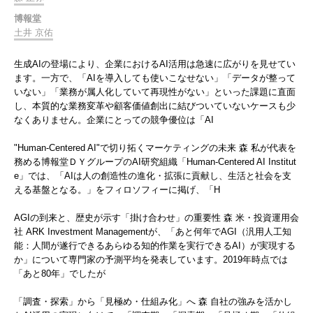
博報堂
土井 京佑
生成AIの登場により、企業におけるAI活用は急速に広がりを見せてい
ます。一方で、「AIを導入しても使いこなせない」「データが整って
いない」「業務が属人化していて再現性がない」といった課題に直面
し、本質的な業務変革や顧客価値創出に結びついていないケースも少
なくありません。企業にとっての競争優位は「AI
"Human-Centered AI"で切り拓くマーケティングの未来 森 私が代表を
務める博報堂ＤＹグループのAI研究組織「Human-Centered AI Institut
e」では、「AIは人の創造性の進化・拡張に貢献し、生活と社会を支
える基盤となる。」をフィロソフィーに掲げ、「H
AGIの到来と、歴史が示す「掛け合わせ」の重要性 森 米・投資運用会
社 ARK Investment Managementが、「あと何年でAGI（汎用人工知
能：人間が遂行できるあらゆる知的作業を実行できるAI）が実現する
か」について専門家の予測平均を発表しています。2019年時点では
「あと80年」でしたが
「調査・探索」から「見極め・仕組み化」へ 森 自社の強みを活かし