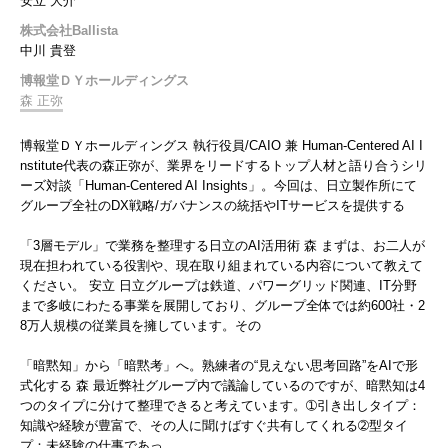
安立 大介
株式会社Ballista
中川 貴登
博報堂ＤＹホールディングス
森 正弥
博報堂ＤＹホールディングス 執行役員/CAIO 兼 Human-Centered AI I
nstitute代表の森正弥が、業界をリードするトップ人材と語り合うシリ
ーズ対談「Human-Centered AI Insights」。今回は、日立製作所にて
グループ全社のDX戦略/ガバナンスの統括やITサービスを提供する
「3層モデル」で業務を整理する日立のAI活用術 森 まずは、お二人が
現在担われている役割や、現在取り組まれている内容について教えて
ください。 安立 日立グループは鉄道、パワーグリッド関連、IT分野
まで多岐にわたる事業を展開しており、グループ全体では約600社・2
8万人規模の従業員を擁しています。その
「暗黙知」から「暗黙考」へ。熟練者の“見えない思考回路”をAIで形
式化する 森 最近弊社グループ内で議論しているのですが、暗黙知は4
つのタイプに分けて整理できると考えています。➀引き出しタイプ：
知識や経験が豊富で、その人に聞けばすぐ共有してくれる➁型タイ
プ：未経験の仕事であっ