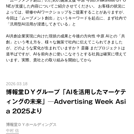
「ムーブメント創出」のための施策支援 中原 今回のHakuhodo DY O
NEが支援した内容についてご紹介させてください。 お客様の状況に
よっては、研修やAIワークショップをご提案することがありますが、
今回は「ムーブメント創出」というキーワードを起点に、まず社内で
「汎用型AI活用が浸透してきている」と
AI共創企業実現に向けた現状の成果と今後の方向性 中原 AIとの「共
創」という考え方を、様々な施策で社内に伝えてこられてきました
が、どのような変化が生まれていますか？ 斎藤 まだプロジェクトは
道半ばですが、AIを前向きに使いこなそうとする社員は確実に増えて
います。実際、貴社との取り組みを開始してから
2026.03.18
博報堂ＤＹグループ「AIを活用したマーケテ
ィングの未来」─Advertising Week Asi
a 2025より
博報堂ＤＹホールディングス
中村 信