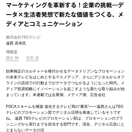
マーケティングを革新する！企業の挑戦―デ
ータ×生活者発想で新たな価値をつくる、メ
ディアとコミュニケーション
株式会社TBSテレビ
遠西 高幸氏
博報堂
國吉 輝
安田 凜
効果検証のカルチャーを根付かせるデータドリブンなプロモーション
の未来テレビをはじめとするマスメディア、さらにデジタルからオフ
ラインの店頭での行動までがデータでつながるようになった時代。メ
ディア投資戦略にイノベーションを起こすような新たな取り組みが始
まっています。本連載では企業側、メディア側、広告会社
PDCAスキームを構築 進化するテレビ局の“番宣”━━遠西さんはTBS
テレビのプロモーション部でデジタル活用を推進しているそうです
ね。 遠西 TBSテレビのプロモーション部は、プロモーションのプラ
ンニングから実行までを担当する部門です。現在、デジタル広告にと
どまらないデータの活