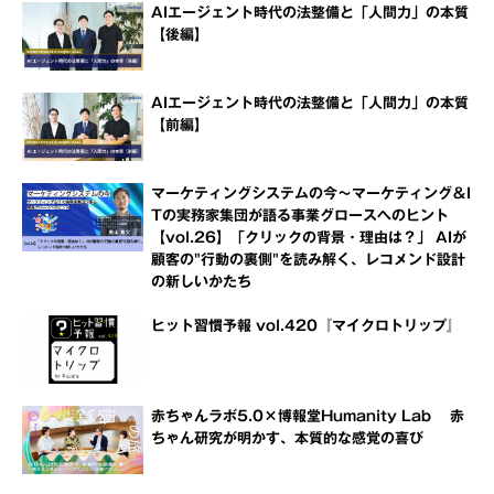
AIエージェント時代の法整備と「人間力」の本質
【後編】
AIエージェント時代の法整備と「人間力」の本質
【前編】
マーケティングシステムの今～マーケティング＆I
Tの実務家集団が語る事業グロースへのヒント
【vol.26】「クリックの背景・理由は？」 AIが
顧客の"行動の裏側"を読み解く、レコメンド設計
の新しいかたち
ヒット習慣予報 vol.420『マイクロトリップ』
赤ちゃんラボ5.0×博報堂Humanity Lab 赤
ちゃん研究が明かす、本質的な感覚の喜び