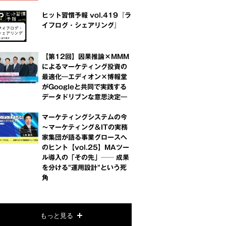
ヒット習慣予報 vol.419『ラ
イフログ・シェアリング』
【第12回】因果推論×MMM
によるマーケティング投資の
最適化―エディオン×博報堂
がGoogleと共同で実践する
データドリブンな意思決定―
マーケティングシステムの今
～マーケティング＆ITの実務
家集団が語る事業グロースへ
のヒント【vol.25】MAツー
ル導入の「その先」── 成果
を分ける"運用設計"という死
角
もっと見る