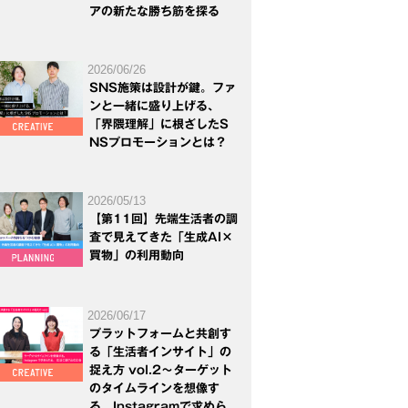
アの新たな勝ち筋を探る
2026/06/26
SNS施策は設計が鍵。ファ
ンと一緒に盛り上げる、
「界隈理解」に根ざしたS
NSプロモーションとは？
2026/05/13
【第11回】先端生活者の調
査で見えてきた「生成AI×
買物」の利用動向
2026/06/17
プラットフォームと共創す
る「生活者インサイト」の
捉え方 vol.2～ターゲット
のタイムラインを想像す
る。Instagramで求めら