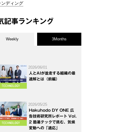
ランディング
気記事ランキング
Weekly
3Months
2026/06/01
人とAIが並走する組織の最
適解とは（前編）
2026/05/25
Hakuhodo DY ONE 広
告技術研究所レポート Vol.
2 酷暑テックで挑む、気候
変動への「適応」