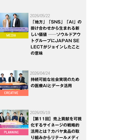
2026/05/22
「地方」「SNS」「AI」の
掛け合わせから生まれる新
しい価値 ──ソウルドアウ
トグループにJAPAN SE
LECTがジョインしたこと
の意味
2026/04/24
持続可能な社会実現のため
の医療AIとデータ活用
2026/05/19
【第11回】売上貢献を可視
化するサイネージの戦略的
活用とは？カバヤ食品の取
り組みからリテールメディ