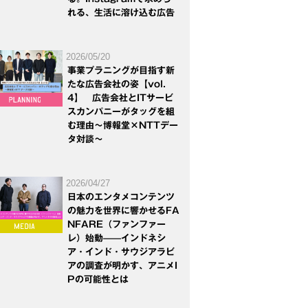
れる、生活に溶け込む広告
2026/05/20
事業プラニングが目指す新
たな広告会社の姿【vol.
4】 広告会社とITサービ
スカンパニーがタッグを組
む理由～博報堂×NTTデー
タ対談～
2026/04/27
日本のエンタメコンテンツ
の魅力を世界に響かせるFA
NFARE（ファンファー
レ）始動——インドネシ
ア・インド・サウジアラビ
アの調査が明かす、アニメI
Pの可能性とは