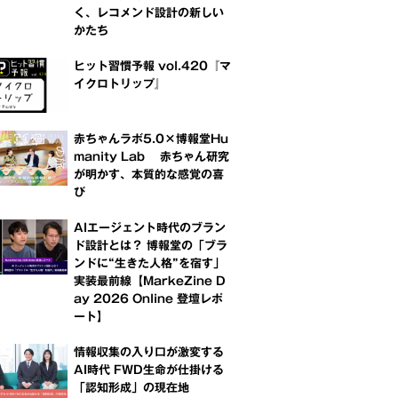
く、レコメンド設計の新しい
かたち
ヒット習慣予報 vol.420『マ
イクロトリップ』
赤ちゃんラボ5.0×博報堂Hu
manity Lab 赤ちゃん研究
が明かす、本質的な感覚の喜
び
AIエージェント時代のブラン
ド設計とは？ 博報堂の「ブラ
ンドに“生きた人格”を宿す」
実装最前線【MarkeZine D
ay 2026 Online 登壇レポ
ート】
情報収集の入り口が激変する
AI時代 FWD生命が仕掛ける
「認知形成」の現在地