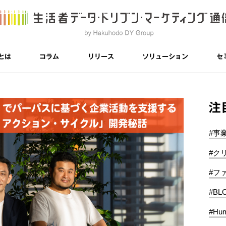
とは
コラム
リリース
ソリューション
セ
注
#事
#ク
#フ
#BL
#Hum