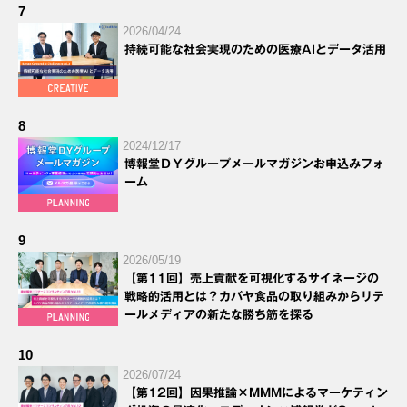
7
2026/04/24
持続可能な社会実現のための医療AIとデータ活用
8
2024/12/17
博報堂ＤＹグループメールマガジンお申込みフォ
ーム
9
2026/05/19
【第11回】売上貢献を可視化するサイネージの
戦略的活用とは？カバヤ食品の取り組みからリテ
ールメディアの新たな勝ち筋を探る
10
2026/07/24
【第12回】因果推論×MMMによるマーケティン