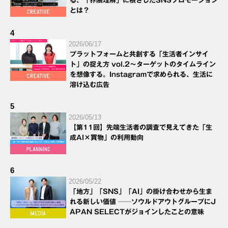
る、「界隈理解」に根ざしたSNSプロモーション
とは？
4
2026/06/17
プラットフォームと共創する「生活者インサイ
ト」の捉え方 vol.2～ターゲットのタイムライン
を想像する。Instagramで求められる、生活に
溶け込む広告
5
2026/05/13
【第11回】先端生活者の調査で見えてきた「生
成AI×買物」の利用動向
6
2026/05/22
「地方」「SNS」「AI」の掛け合わせから生ま
れる新しい価値 ──ソウルドアウトグループにJ
APAN SELECTがジョインしたことの意味