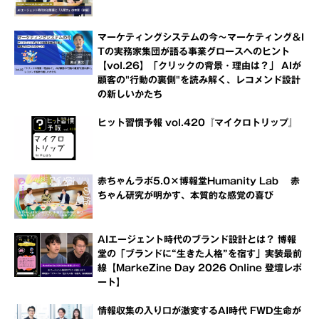
マーケティングシステムの今～マーケティング＆I
Tの実務家集団が語る事業グロースへのヒント
【vol.26】「クリックの背景・理由は？」 AIが
顧客の"行動の裏側"を読み解く、レコメンド設計
の新しいかたち
ヒット習慣予報 vol.420『マイクロトリップ』
赤ちゃんラボ5.0×博報堂Humanity Lab 赤
ちゃん研究が明かす、本質的な感覚の喜び
AIエージェント時代のブランド設計とは？ 博報
堂の「ブランドに“生きた人格”を宿す」実装最前
線【MarkeZine Day 2026 Online 登壇レポ
ート】
情報収集の入り口が激変するAI時代 FWD生命が