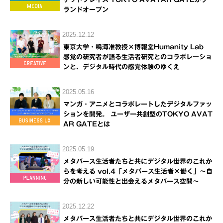
ランドオープン
2025.12.12
東京大学・鳴海准教授×博報堂Humanity Lab
感覚の研究者が語る生活者研究とのコラボレーショ
ンと、デジタル時代の感覚体験のゆくえ
2025.05.16
マンガ・アニメとコラボレートしたデジタルファッ
ションを開発。 ユーザー共創型のTOKYO AVAT
AR GATEとは
2025.05.19
メタバース生活者たちと共にデジタル世界のこれか
らを考える vol.4「メタバース生活者×働く」～自
分の新しい可能性と出会えるメタバース空間～
2025.12.22
メタバース生活者たちと共にデジタル世界のこれか