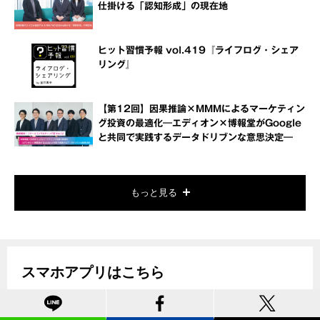
仕掛ける「認知形成」の現在地
ヒット習慣予報 vol.419『ライフログ・シェア
リング』
【第12回】因果推論×MMMによるマーケティン
グ投資の最適化―エディオン×博報堂がGoogle
と共同で実践するデータドリブンな意思決定―
もっと見る
スマホアプリはこちら
データドリブンマーケティングに関する最新情報をいち早くお届
けします。是非ご利用ください。