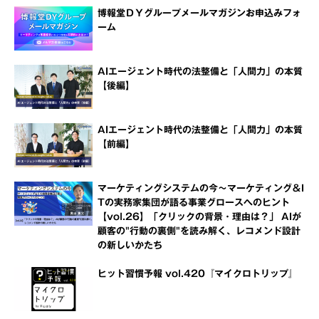
博報堂ＤＹグループメールマガジンお申込みフォ
ーム
AIエージェント時代の法整備と「人間力」の本質
【後編】
AIエージェント時代の法整備と「人間力」の本質
【前編】
マーケティングシステムの今～マーケティング＆I
Tの実務家集団が語る事業グロースへのヒント
【vol.26】「クリックの背景・理由は？」 AIが
顧客の"行動の裏側"を読み解く、レコメンド設計
の新しいかたち
ヒット習慣予報 vol.420『マイクロトリップ』