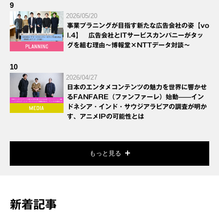
9
2026/05/20
事業プラニングが目指す新たな広告会社の姿【vo
l.4】 広告会社とITサービスカンパニーがタッ
グを組む理由～博報堂×NTTデータ対談～
10
2026/04/27
日本のエンタメコンテンツの魅力を世界に響かせ
るFANFARE（ファンファーレ）始動——イン
ドネシア・インド・サウジアラビアの調査が明か
す、アニメIPの可能性とは
もっと見る
新着記事