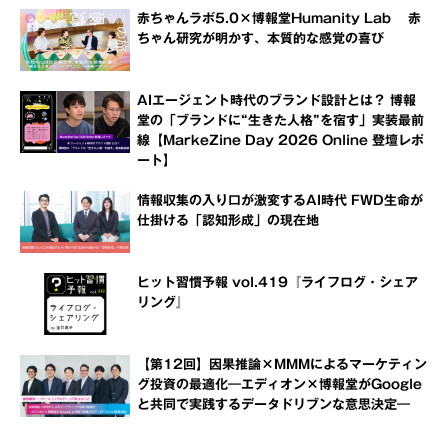
赤ちゃんラボ5.0×博報堂Humanity Lab 赤
ちゃん研究が明かす、本質的な感覚の喜び
AIエージェント時代のブランド設計とは？ 博報
堂の「ブランドに“生きた人格”を宿す」実装最前
線【MarkeZine Day 2026 Online 登壇レポ
ート】
情報収集の入り口が激変するAI時代 FWD生命が
仕掛ける「認知形成」の現在地
ヒット習慣予報 vol.419『ライフログ・シェア
リング』
【第12回】因果推論×MMMによるマーケティン
グ投資の最適化―エディオン×博報堂がGoogle
と共同で実践するデータドリブンな意思決定―