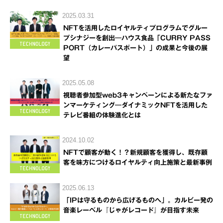
2025.03.31
NFTを活用したロイヤルティプログラムでグルー
プシナジーを創出―ハウス食品「CURRY PASS
PORT（カレーパスポート）」の成果と今後の展
望
2025.05.08
視聴者参加型web3キャンペーンによる新たなファ
ンマーケティング―ダイナミックNFTを活用した
テレビ番組の体験進化とは
2024.10.02
NFTで顧客が動く！？新規顧客を獲得し、既存顧
客を味方につけるロイヤルティ向上施策と最新事例
2025.06.13
「IPは守るものから広げるものへ」。カルビー発の
音楽レーベル『じゃがレコード』が目指す未来