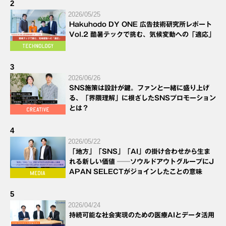
2
2026/05/25
Hakuhodo DY ONE 広告技術研究所レポート
Vol.2 酷暑テックで挑む、気候変動への「適応」
3
2026/06/26
SNS施策は設計が鍵。ファンと一緒に盛り上げ
る、「界隈理解」に根ざしたSNSプロモーション
とは？
4
2026/05/22
「地方」「SNS」「AI」の掛け合わせから生ま
れる新しい価値 ──ソウルドアウトグループにJ
APAN SELECTがジョインしたことの意味
5
2026/04/24
持続可能な社会実現のための医療AIとデータ活用