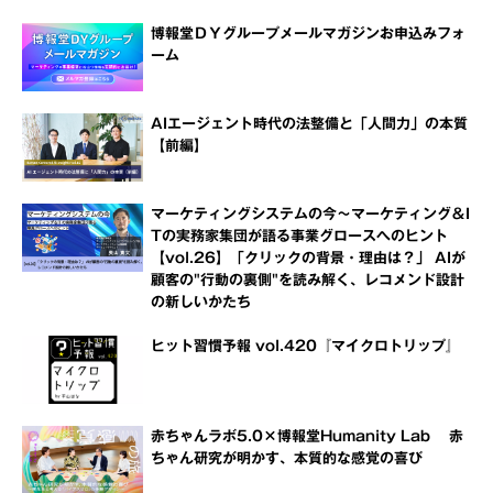
博報堂ＤＹグループメールマガジンお申込みフォ
ーム
AIエージェント時代の法整備と「人間力」の本質
【前編】
マーケティングシステムの今～マーケティング＆I
Tの実務家集団が語る事業グロースへのヒント
【vol.26】「クリックの背景・理由は？」 AIが
顧客の"行動の裏側"を読み解く、レコメンド設計
の新しいかたち
ヒット習慣予報 vol.420『マイクロトリップ』
赤ちゃんラボ5.0×博報堂Humanity Lab 赤
ちゃん研究が明かす、本質的な感覚の喜び