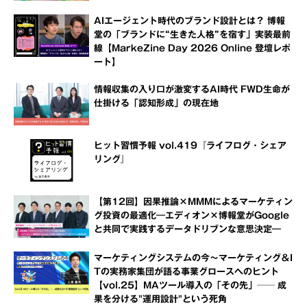
AIエージェント時代のブランド設計とは？ 博報
堂の「ブランドに“生きた人格”を宿す」実装最前
線【MarkeZine Day 2026 Online 登壇レポ
ート】
情報収集の入り口が激変するAI時代 FWD生命が
仕掛ける「認知形成」の現在地
ヒット習慣予報 vol.419『ライフログ・シェア
リング』
【第12回】因果推論×MMMによるマーケティン
グ投資の最適化―エディオン×博報堂がGoogle
と共同で実践するデータドリブンな意思決定―
マーケティングシステムの今～マーケティング＆I
Tの実務家集団が語る事業グロースへのヒント
【vol.25】MAツール導入の「その先」── 成
果を分ける"運用設計"という死角