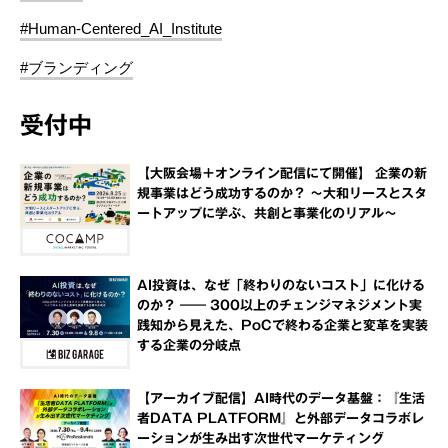
#Human-Centered_AI_Institute
#ブランディング
受付中
【大阪会場＋オンライン配信にて開催】 企業の新
規事業はどう成功するのか？ ～大和リースとスタ
ートアップに学ぶ、共創と事業化のリアル～
AI投資は、なぜ「終わりのないコスト」に化ける
のか？ ―― 300以上のチェンジマネジメント実
践知から見えた、PoCで終わる企業と変革を実装
する企業の分岐点
【アーカイブ配信】AI時代のデータ基盤：『生活
者DATA PLATFORM』と外部データコラボレ
ーションが生み出す次世代マーケティング