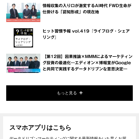
情報収集の入り口が激変するAI時代 FWD生命が
仕掛ける「認知形成」の現在地
ヒット習慣予報 vol.419『ライフログ・シェア
リング』
【第12回】因果推論×MMMによるマーケティン
グ投資の最適化―エディオン×博報堂がGoogle
と共同で実践するデータドリブンな意思決定―
もっと見る
スマホアプリはこちら
データドリブンマーケティングに関する最新情報をいち早くお届