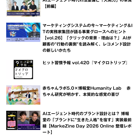
AIエージェント時代の法整備と「人間力」の本質
【前編】
マーケティングシステムの今～マーケティング＆I
Tの実務家集団が語る事業グロースへのヒント
【vol.26】「クリックの背景・理由は？」 AIが
顧客の"行動の裏側"を読み解く、レコメンド設計
の新しいかたち
ヒット習慣予報 vol.420『マイクロトリップ』
赤ちゃんラボ5.0×博報堂Humanity Lab 赤
ちゃん研究が明かす、本質的な感覚の喜び
AIエージェント時代のブランド設計とは？ 博報
堂の「ブランドに“生きた人格”を宿す」実装最前
線【MarkeZine Day 2026 Online 登壇レポ
ート】