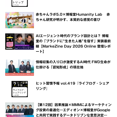
赤ちゃんラボ5.0×博報堂Humanity Lab 赤
ちゃん研究が明かす、本質的な感覚の喜び
AIエージェント時代のブランド設計とは？ 博報
堂の「ブランドに“生きた人格”を宿す」実装最前
線【MarkeZine Day 2026 Online 登壇レポ
ート】
情報収集の入り口が激変するAI時代 FWD生命が
仕掛ける「認知形成」の現在地
ヒット習慣予報 vol.419『ライフログ・シェア
リング』
【第12回】因果推論×MMMによるマーケティン
グ投資の最適化―エディオン×博報堂がGoogle
と共同で実践するデータドリブンな意思決定―