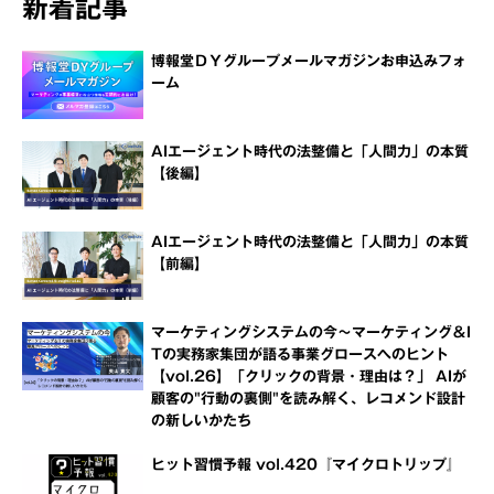
新着記事
博報堂ＤＹグループメールマガジンお申込みフォ
ーム
AIエージェント時代の法整備と「人間力」の本質
【後編】
AIエージェント時代の法整備と「人間力」の本質
【前編】
マーケティングシステムの今～マーケティング＆I
Tの実務家集団が語る事業グロースへのヒント
【vol.26】「クリックの背景・理由は？」 AIが
顧客の"行動の裏側"を読み解く、レコメンド設計
の新しいかたち
ヒット習慣予報 vol.420『マイクロトリップ』