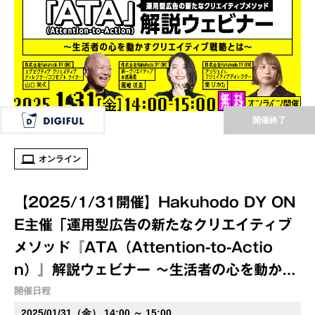
開催終了
オンライン
【2025/1/31開催】Hakuhodo DY ON
E主催「運用型広告の新たなクリエイティブ
メソッド『ATA（Attention-to-Actio
n）』解説ウェビナー ～生活者の心を動かす
クリエイティブ戦略とは～」（録画配信）
開催日程
2025/01/31（金） 14:00 ～ 15:00