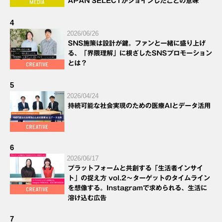
APAN SELECTがジョインしたことの意味
4
2026/06/26
SNS施策は設計が鍵。ファンと一緒に盛り上げ
る、「界隈理解」に根ざしたSNSプロモーション
とは？
5
2026/04/24
持続可能な社会実現のための医療AIとデータ活用
6
2026/06/17
プラットフォームと共創する「生活者インサイ
ト」の捉え方 vol.2～ターゲットのタイムライン
を想像する。Instagramで求められる、生活に
溶け込む広告
7