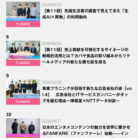
2026/05/13
【第11回】先端生活者の調査で見えてきた「生
成AI×買物」の利用動向
8
2026/05/19
【第11回】売上貢献を可視化するサイネージの
戦略的活用とは？カバヤ食品の取り組みからリテ
ールメディアの新たな勝ち筋を探る
9
2026/05/20
事業プラニングが目指す新たな広告会社の姿【vo
l.4】 広告会社とITサービスカンパニーがタッ
グを組む理由～博報堂×NTTデータ対談～
10
2026/04/27
日本のエンタメコンテンツの魅力を世界に響かせ
るFANFARE（ファンファーレ）始動——イン