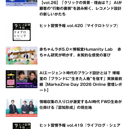
【vol.26】「クリックの背景・理由は？」 AIが
顧客の"行動の裏側"を読み解く、レコメンド設計
の新しいかたち
ヒット習慣予報 vol.420『マイクロトリップ』
赤ちゃんラボ5.0×博報堂Humanity Lab 赤
ちゃん研究が明かす、本質的な感覚の喜び
AIエージェント時代のブランド設計とは？ 博報
堂の「ブランドに“生きた人格”を宿す」実装最前
線【MarkeZine Day 2026 Online 登壇レポ
ート】
情報収集の入り口が激変するAI時代 FWD生命が
仕掛ける「認知形成」の現在地
ヒット習慣予報 vol.419『ライフログ・シェア