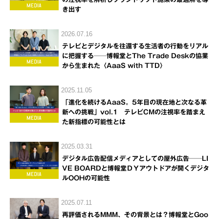
き出す
2026.07.16
テレビとデジタルを往還する生活者の行動をリアル
に把握する──博報堂とThe Trade Deskの協業
から生まれた〈AaaS with TTD〉
2025.11.05
「進化を続けるAaaS。5年目の現在地と次なる革
新への挑戦」vol.1 テレビCMの注視率を踏まえ
た新指標の可能性とは
2025.03.31
デジタル広告配信メディアとしての屋外広告──LI
VE BOARDと博報堂ＤＹアウトドアが開くデジタ
ルOOHの可能性
2025.07.11
再評価されるMMM、その背景とは？博報堂とGoo