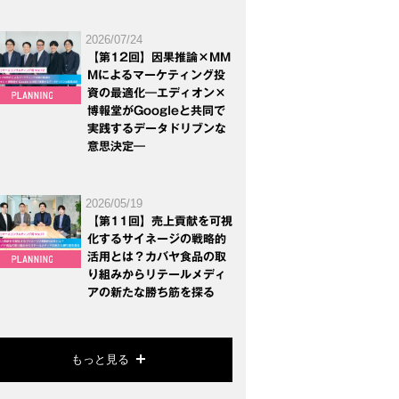
2026/07/24
【第12回】因果推論×MM
Mによるマーケティング投
資の最適化―エディオン×
博報堂がGoogleと共同で
実践するデータドリブンな
意思決定―
2026/05/19
【第11回】売上貢献を可視
化するサイネージの戦略的
活用とは？カバヤ食品の取
り組みからリテールメディ
アの新たな勝ち筋を探る
もっと見る