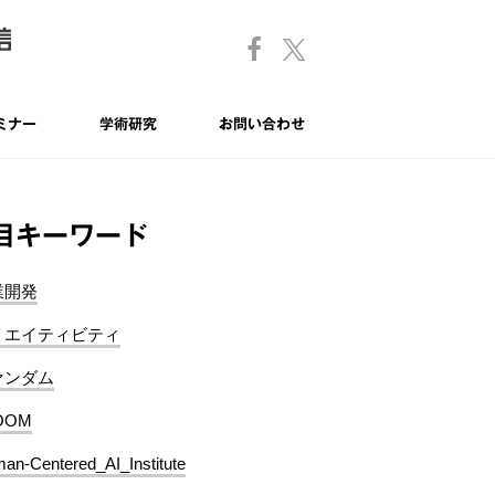
ミナー
学術研究
お問い合わせ
目キーワード
業開発
リエイティビティ
ァンダム
OOM
an-Centered_AI_Institute