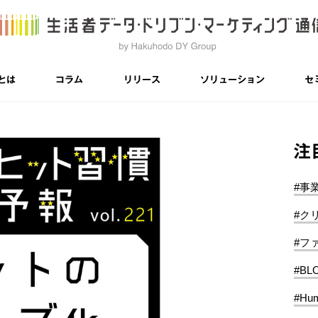
とは
コラム
リリース
ソリューション
セ
注
#事
#ク
#フ
#BL
#Hum