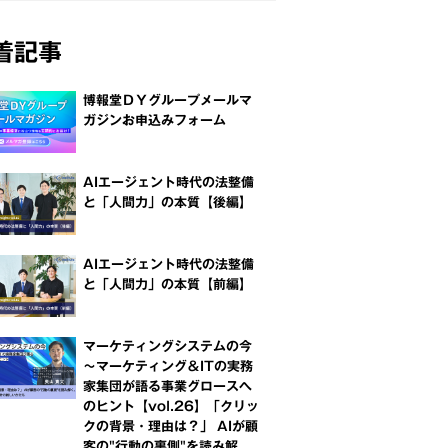
着記事
博報堂ＤＹグループメールマ
ガジンお申込みフォーム
AIエージェント時代の法整備
と「人間力」の本質【後編】
AIエージェント時代の法整備
と「人間力」の本質【前編】
マーケティングシステムの今
～マーケティング＆ITの実務
家集団が語る事業グロースへ
のヒント【vol.26】「クリッ
クの背景・理由は？」 AIが顧
客の"行動の裏側"を読み解