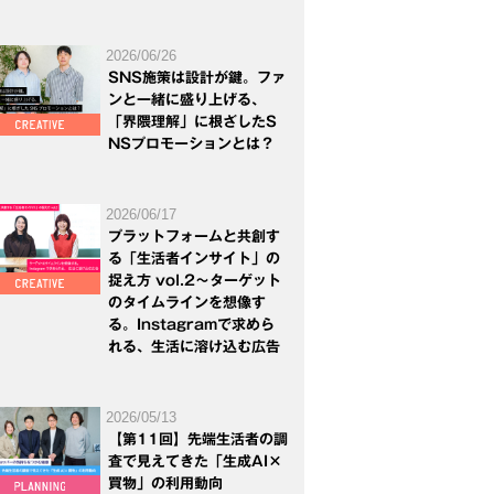
2026/06/26
SNS施策は設計が鍵。ファ
ンと一緒に盛り上げる、
「界隈理解」に根ざしたS
NSプロモーションとは？
2026/06/17
プラットフォームと共創す
る「生活者インサイト」の
捉え方 vol.2～ターゲット
のタイムラインを想像す
る。Instagramで求めら
れる、生活に溶け込む広告
2026/05/13
【第11回】先端生活者の調
査で見えてきた「生成AI×
買物」の利用動向