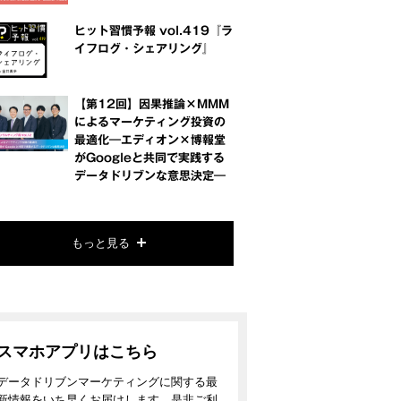
ヒット習慣予報 vol.419『ラ
イフログ・シェアリング』
【第12回】因果推論×MMM
によるマーケティング投資の
最適化―エディオン×博報堂
がGoogleと共同で実践する
データドリブンな意思決定―
もっと見る
スマホアプリはこちら
データドリブンマーケティングに関する最
新情報をいち早くお届けします。是非ご利