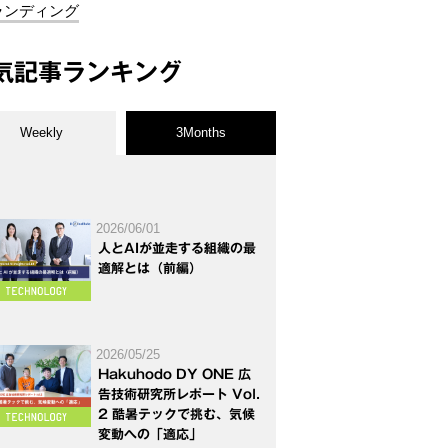
ランディング
気記事ランキング
Weekly
3Months
2026/06/01
人とAIが並走する組織の最
適解とは（前編）
2026/05/25
Hakuhodo DY ONE 広
告技術研究所レポート Vol.
2 酷暑テックで挑む、気候
変動への「適応」