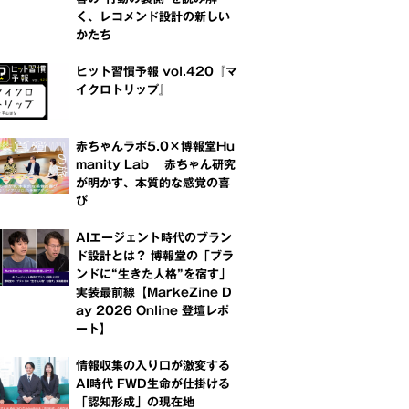
く、レコメンド設計の新しい
かたち
ヒット習慣予報 vol.420『マ
イクロトリップ』
赤ちゃんラボ5.0×博報堂Hu
manity Lab 赤ちゃん研究
が明かす、本質的な感覚の喜
び
AIエージェント時代のブラン
ド設計とは？ 博報堂の「ブラ
ンドに“生きた人格”を宿す」
実装最前線【MarkeZine D
ay 2026 Online 登壇レポ
ート】
情報収集の入り口が激変する
AI時代 FWD生命が仕掛ける
「認知形成」の現在地