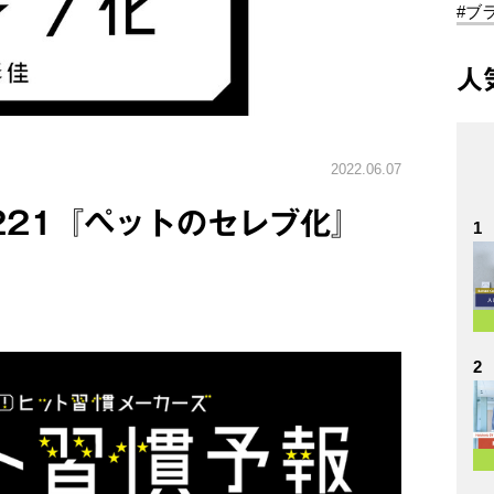
#ブ
人
2022.06.07
.221『ペットのセレブ化』
1
2