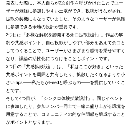
発表した際に、本人自らが2次創作を呼びかけたことでユー
ザーが気軽に参加しやすい土壌ができ、投稿がうながされ、
拡散の契機にもなっていました。そのようなユーザーが気軽
に参加できる余地の設計が重要です。
2つ目は「多様な解釈を誘発する余白拡散設計」。作品の解
釈や共感ポイント、自己投影がしやすい部分をあえて余白と
してつくることで、ユーザーがさまざまな感情を乗せやすく
なり、議論の活性化につなげることもポイントです。
3つ目の「共感拡散設計」は、「私はここが好き」といった
共感ポイントを周囲と共有したり、拡散したくなるような小
さいTips――私たちがFeedと呼ぶもの――を提供していくこ
とです。
そして4つ目が、「シンクロ体験拡散設計」。同じイベント
に参加したり、参加メンバー同士で一緒に盛り上がる環境を
用意することで、コミュニティの的な仲間感を醸成すること
がポイントとなります。