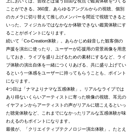
上においては、普段とは違う自由な視点で鑑賞体験をつくる
ことができる。360度、あらゆるアングルからの視聴、個別
のカメラに切り替えて推しのメンバーを間近で視聴できると
いった、フィジカルではなかなか体験できない鑑賞体験にす
ることがポイントになります。
続いて「Co-Creation体験」。あらかじめ録音した観客側の
声援を演出に使ったり、ユーザーが応援用の背景画像を用意
しておき、ライブを盛り上げるための素材にするなど、ライ
ブ体験の演出自体を一緒につくりあげる、共に盛り上げてい
るという一体感をユーザーに持ってもらうことも、ポイント
になります。
4つ目は「ナマよりナマな五感体験」。リアルなライブでは
あり得ないくらいアーティストに寄った映像の視聴、耳元の
イヤフォンからアーティストの声がリアルに聴こえるといっ
た聴覚体験など、これまでになかったリアルな五感体験が味
わえるのもポイントになります。
最後が、「クリエイティブテクノロジー演出体験」。たとえ