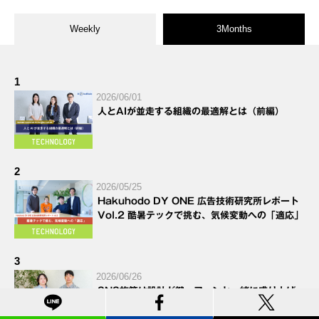
Weekly
3Months
1
2026/06/01
人とAIが並走する組織の最適解とは（前編）
2
2026/05/25
Hakuhodo DY ONE 広告技術研究所レポート
Vol.2 酷暑テックで挑む、気候変動への「適応」
3
2026/06/26
SNS施策は設計が鍵。ファンと一緒に盛り上げ
る、「界隈理解」に根ざしたSNSプロモーション