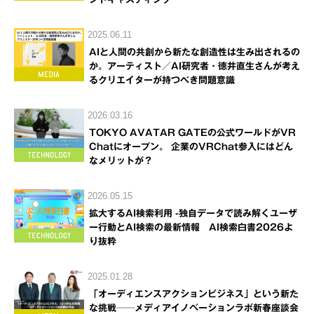
2025.06.11
AIと人間の共創から新たな創造性は生み出されるの
か。アーティスト／AI研究者・徳井直生さんが考え
るクリエイターが持つべき問題意識
2026.03.16
TOKYO AVATAR GATEの公式ワールドがVR
Chatにオープン。 企業のVRChat参入にはどん
なメリットが？
2026.05.15
拡大するAI検索利用 -独自データで読み解くユーザ
ー行動とAI検索の最新情報 AI検索白書2026よ
り抜粋
2025.01.28
「オーディエンスアクションビジネス」という新た
な挑戦──メディアイノベーションラボ新春座談会