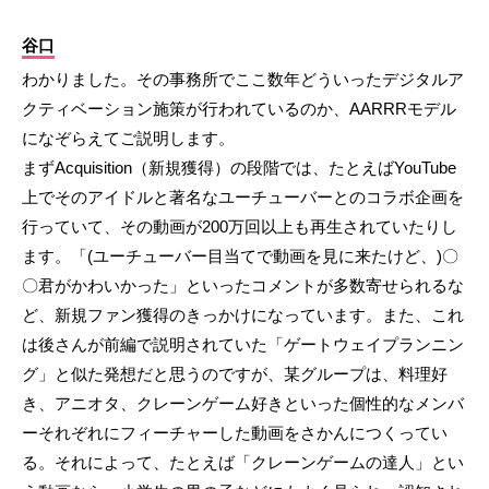
谷口
わかりました。その事務所でここ数年どういったデジタルア
クティベーション施策が行われているのか、AARRRモデル
になぞらえてご説明します。
まずAcquisition（新規獲得）の段階では、たとえばYouTube
上でそのアイドルと著名なユーチューバーとのコラボ企画を
行っていて、その動画が200万回以上も再生されていたりし
ます。「(ユーチューバー目当てで動画を見に来たけど、)〇
〇君がかわいかった」といったコメントが多数寄せられるな
ど、新規ファン獲得のきっかけになっています。また、これ
は後さんが前編で説明されていた「ゲートウェイプランニン
グ」と似た発想だと思うのですが、某グループは、料理好
き、アニオタ、クレーンゲーム好きといった個性的なメンバ
ーそれぞれにフィーチャーした動画をさかんにつくってい
る。それによって、たとえば「クレーンゲームの達人」とい