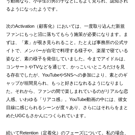
う動画なら、小学生の男の子などにもよく見られ、認知され
るようになったようです。
次のActivation（顧客化）においては、一度取り込んだ新規
ファンにもっと沼に落ちてもらう施策が必要になります。ま
ずは、「素」が覗き見られること。たとえば事務所の公式サ
イトで、メンバーが自宅で料理する様子や、楽屋で寝ている
姿など、素の様子を発信していました。今までアイドルは、
コンサートやTVなどを通じて、かっこいいところだけを見
る存在でしたが、YouTubeやSNSへの参加により、素とのギ
ャップが垣間見られ、もっと好きになれるようになりまし
た。それから、ファンの間で楽しまれているのがリアルな恋
人感、いわゆる「リアコ感」。YouTube動画の中には、彼女
目線に感じられるシーンが度々あり、さらにはそれらをまと
めたUGCもさかんにつくられています。
続いてRetention（定着化）のフェーズについて。私の場合、