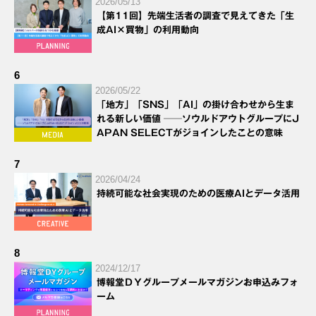
2026/05/13
【第11回】先端生活者の調査で見えてきた「生
成AI×買物」の利用動向
6
2026/05/22
「地方」「SNS」「AI」の掛け合わせから生ま
れる新しい価値 ──ソウルドアウトグループにJ
APAN SELECTがジョインしたことの意味
7
2026/04/24
持続可能な社会実現のための医療AIとデータ活用
8
2024/12/17
博報堂ＤＹグループメールマガジンお申込みフォ
ーム