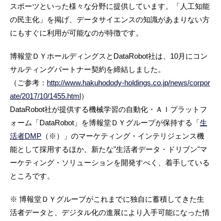
スポーツといった様々な分野に提供しています。「人工知能
の民主化」を掲げ、データサイエンスの知識があまりない方
にもすぐに利用が可能なのが特徴です。
博報堂ＤＹホールディングスとDataRobot社は、10月にコン
サルティングパートナー契約を締結しました。
（ご参考：
http://www.hakuhodody-holdings.co.jp/news/corpor
ate/2017/10/1455.html
）
DataRobot社が提供する機械学習の自動化・ＡＩプラットフ
ォーム「DataRobot」を博報堂ＤＹグループが保持する「
生
活者DMP
（※）」のマーケティング・インテリジェンス機
能として採用するほか、新たな"生活者データ・ドリブン"マ
ーケティング・ソリューションを開発すべく、着手している
ところです。
※ 博報堂ＤＹグループがこれまでに独自に蓄積してきた生
活者データと、デジタル化の進展により入手可能になった情