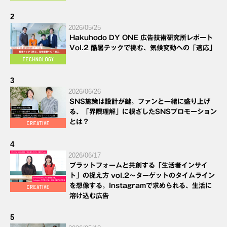
2
2026/05/25
Hakuhodo DY ONE 広告技術研究所レポート
Vol.2 酷暑テックで挑む、気候変動への「適応」
3
2026/06/26
SNS施策は設計が鍵。ファンと一緒に盛り上げ
る、「界隈理解」に根ざしたSNSプロモーション
とは？
4
2026/06/17
プラットフォームと共創する「生活者インサイ
ト」の捉え方 vol.2～ターゲットのタイムライン
を想像する。Instagramで求められる、生活に
溶け込む広告
5