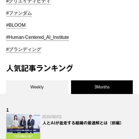
#クリエイティビティ
#ファンダム
#BLOOM
#Human-Centered_AI_Institute
#ブランディング
人気記事ランキング
Weekly
3Months
1
2026/06/01
人とAIが並走する組織の最適解とは（前編）