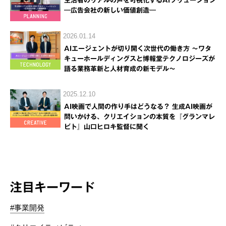
生活者のリアルの声を可視化するAIソリューション
―広告会社の新しい価値創造―
2026.01.14
AIエージェントが切り開く次世代の働き方 ～ワタ
キューホールディングスと博報堂テクノロジーズが
語る業務革新と人材育成の新モデル～
2025.12.10
AI映画で人間の作り手はどうなる？ 生成AI映画が
問いかける、クリエイションの本質を『グランマレ
ビト』山口ヒロキ監督に聞く
注目キーワード
#事業開発