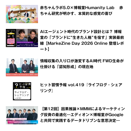
赤ちゃんラボ5.0×博報堂Humanity Lab 赤
ちゃん研究が明かす、本質的な感覚の喜び
AIエージェント時代のブランド設計とは？ 博報
堂の「ブランドに“生きた人格”を宿す」実装最前
線【MarkeZine Day 2026 Online 登壇レポ
ート】
情報収集の入り口が激変するAI時代 FWD生命が
仕掛ける「認知形成」の現在地
ヒット習慣予報 vol.419『ライフログ・シェア
リング』
【第12回】因果推論×MMMによるマーケティン
グ投資の最適化―エディオン×博報堂がGoogle
と共同で実践するデータドリブンな意思決定―