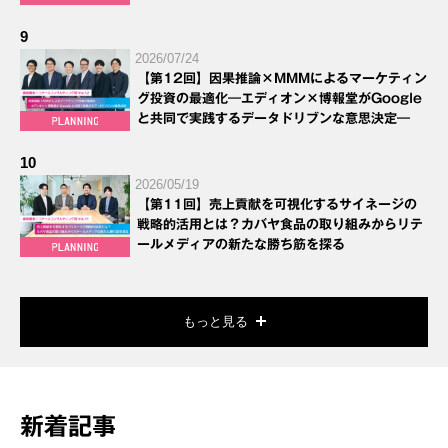
9
2026/07/24
【第12回】因果推論×MMMによるマーケティン
グ投資の最適化―エディオン×博報堂がGoogle
と共同で実践するデータドリブンな意思決定―
10
2026/05/19
【第11回】売上貢献を可視化するサイネージの
戦略的活用とは？カバヤ食品の取り組みからリテ
ールメディアの新たな勝ち筋を探る
もっと見る
新着記事