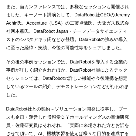
また、当カンファレンスでは、多様なセッションも開催され
ました。キーノート講演として、DataRobot社CEOのJeremy
Achin氏、Accenture（USA）の工藤卓哉氏、大阪ガス株式会
社河本薫氏、DataRobot Japan・チーフデータサイエンティ
ストのシバタアキラ氏などが登壇。DataRobotの強みや導入
に至った経緯・実績、今後の可能性等をシェアしました。
その後の事例セッションでは、DataRobotを導入する企業の
事例が詳しく紹介されたほか、DataRobot社員によるテック
セッションでは、DataRobotの詳しい機能や今後連携を想定
しているツールの紹介、デモストレーションなどが行われま
した。
DataRobot社との契約～ソリューション開発に従事し、ブー
スも企画・運営した博報堂ＤＹホールディングスの百瀬研究
員・佐藤研究員はそれぞれ、「実際に来場された方とお話を
させて頂いて、AI、機械学習を使えば様々な目的を達成する