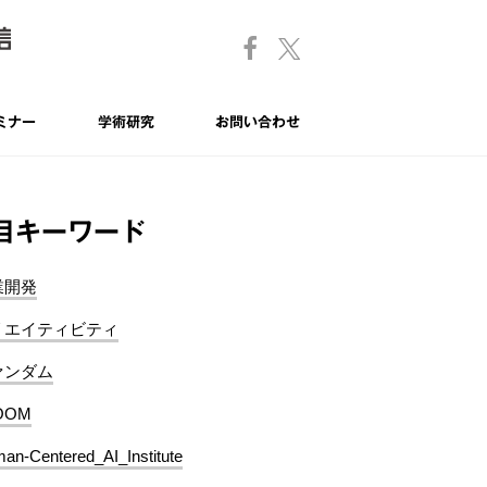
ミナー
学術研究
お問い合わせ
目キーワード
業開発
リエイティビティ
ァンダム
OOM
an-Centered_AI_Institute