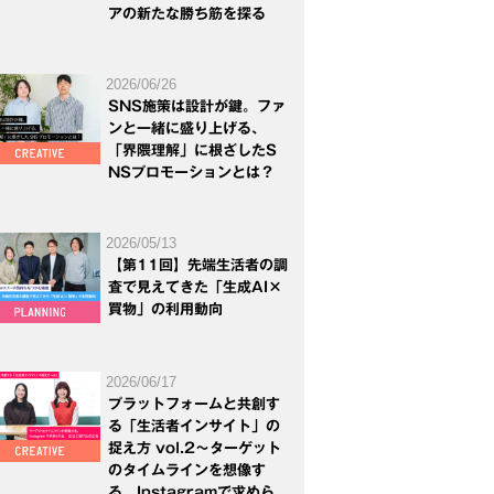
アの新たな勝ち筋を探る
2026/06/26
SNS施策は設計が鍵。ファ
ンと一緒に盛り上げる、
「界隈理解」に根ざしたS
NSプロモーションとは？
2026/05/13
【第11回】先端生活者の調
査で見えてきた「生成AI×
買物」の利用動向
2026/06/17
プラットフォームと共創す
る「生活者インサイト」の
捉え方 vol.2～ターゲット
のタイムラインを想像す
る。Instagramで求めら