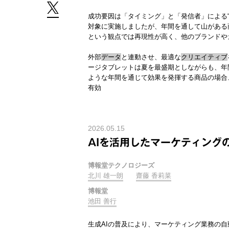
成功要因は「タイミング」と「発信者」による“
対象に実施しましたが、年間を通して山がある
という観点では再現性が高く、他のブランドや
外部
データ
と連動させ、最適な
クリエイティブ
ージタブレットは夏を最盛期としながらも、年
ような年間を通じて効果を発揮する商品の場合
有効
2026.05.15
AIを活用したマーケティング
博報堂テクノロジーズ
北川 雄一朗
齋藤 香莉菜
博報堂
池田 善行
生成AIの普及により、マーケティング業務の