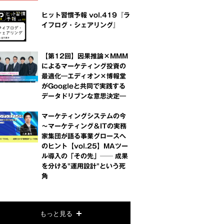
ヒット習慣予報 vol.419『ラ
イフログ・シェアリング』
【第12回】因果推論×MMM
によるマーケティング投資の
最適化―エディオン×博報堂
がGoogleと共同で実践する
データドリブンな意思決定―
マーケティングシステムの今
～マーケティング＆ITの実務
家集団が語る事業グロースへ
のヒント【vol.25】MAツー
ル導入の「その先」── 成果
を分ける"運用設計"という死
角
もっと見る