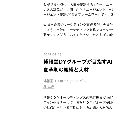
4. 構造変化③：「人間を統制する」から「エ
ンスの対象が「人間」から「エージェント」へ広がること
ージェント統制の4要素フレームワークです。Gat
5. 日本企業のマーケティング責任者が、今日
しょう。自社のマーケティング業務フローを一
要か？」と問うてみてください。たとえばレポ
2026.05.21
博報堂DYグループが目指すAI
変革期の組織と人材
博報堂ＤＹホールディングス
森 正弥
博報堂ＤＹホールディングスの執行役員 Chief AI 
ラインセミナーにて「博報堂ＤＹグループが目指
の視点から見た変革期における組織と人材像の変化に