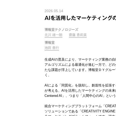
2026.05.14
AIを活用したマーケティング
博報堂テクノロジーズ
北川 雄一朗
齋藤 香莉菜
博報堂
池田 善行
生成AIの普及により、マーケティング業務の
アルゴリズムによる最適化が進む一方で、どの
たな課題が浮上しています。博報堂ＤＹグルー
く、
AIによる「同質化」を脱却し、創造性を拡張する「A
が考える、AIを活用したマーケティングの未来に
Centered AI」、つまり「人間中心のAI」
統合マーケティングプラットフォーム「CREATIV
ソリューションである「CREATIVITY ENG