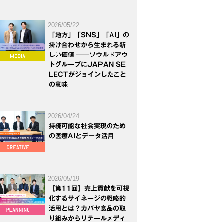
2026/05/22
「地方」「SNS」「AI」の
掛け合わせから生まれる新
しい価値 ──ソウルドアウ
トグループにJAPAN SE
LECTがジョインしたこと
の意味
2026/04/24
持続可能な社会実現のため
の医療AIとデータ活用
2026/05/19
【第11回】売上貢献を可視
化するサイネージの戦略的
活用とは？カバヤ食品の取
り組みからリテールメディ