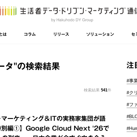
とは
コラム
リリース
ソリューション
セ
注
ータ"
の検索結果
#事
検索結果
541
件
#ク
#フ
#BL
マーケティング＆ITの実務家集団が語
】Google Cloud Next '26で
#Hum