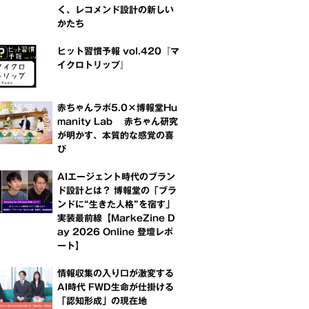
く、レコメンド設計の新しい
かたち
ヒット習慣予報 vol.420『マ
イクロトリップ』
赤ちゃんラボ5.0×博報堂Hu
manity Lab 赤ちゃん研究
が明かす、本質的な感覚の喜
び
AIエージェント時代のブラン
ド設計とは？ 博報堂の「ブラ
ンドに“生きた人格”を宿す」
実装最前線【MarkeZine D
ay 2026 Online 登壇レポ
ート】
情報収集の入り口が激変する
AI時代 FWD生命が仕掛ける
「認知形成」の現在地