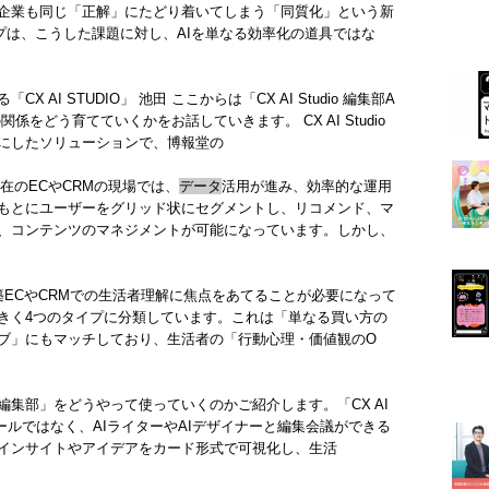
企業も同じ「正解」にたどり着いてしまう「同質化」という新
プは、こうした課題に対し、AIを単なる効率化の道具ではな
I STUDIO」 池田 ここからは「CX AI Studio 編集部A
をどう育てていくかをお話していきます。 CX AI Studio
にしたソリューションで、博報堂の
在のECやCRMの現場では、
データ
活用が進み、効率的な運用
もとにユーザーをグリッド状にセグメントし、リコメンド、マ
、コンテンツのマネジメントが可能になっています。しかし、
ECやCRMでの生活者理解に焦点をあてることが必要になって
きく4つのタイプに分類しています。これは「単なる買い方の
ブ」にもマッチしており、生活者の「行動心理・価値観のO
編集部」をどうやって使っていくのかご紹介します。「CX AI
ールではなく、AIライターやAIデザイナーと編集会議ができる
インサイトやアイデアをカード形式で可視化し、生活