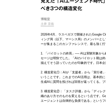
見えた「AIエージェント時代
べき3つの構造変化
博報堂
土井 京佑
2026年4月、ラスベガスで開催されたGoogle C
ィング局（以下、マーシス局）のメンバーとし
ーが集まるこのカンファレンスで、最も強く打
1. 「パイロットの終焉」── AIは実験対象から経営
セージは明快でした。「AIのパイロット期は
揃えてそう語っていたのが印象的です。日本企業で
2. 構造変化①：AIが「支援者」から「実行
いうことです。これまでのAI活用は、基本的に
生成AIに質問を投げれば回答が返ってくる。
3. 構造変化②：「タスク評価」から「ディレ
織のあり方そのものを変えるという点です。Google
エージェントは自律的な負債である」というフ