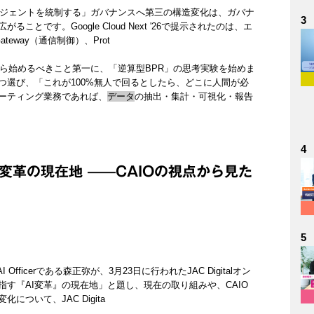
ージェントを統制する」ガバナンスへ第三の構造変化は、ガバナ
3
です。Google Cloud Next '26で提示されたのは、エ
eway（通信制御）、Prot
から始めるべきこと第一に、「逆算型BPR」の思考実験を始めま
つ選び、「これが100%無人で回るとしたら、どこに人間が必
ーティング業務であれば、
データ
の抽出・集計・可視化・報告
4
変革の現在地 ——CAIOの視点から見た
5
Officerである森正弥が、3月23日に行われたJAC Digitalオン
す『AI変革』の現在地」と題し、現在の取り組みや、CAIO
ついて、JAC Digita