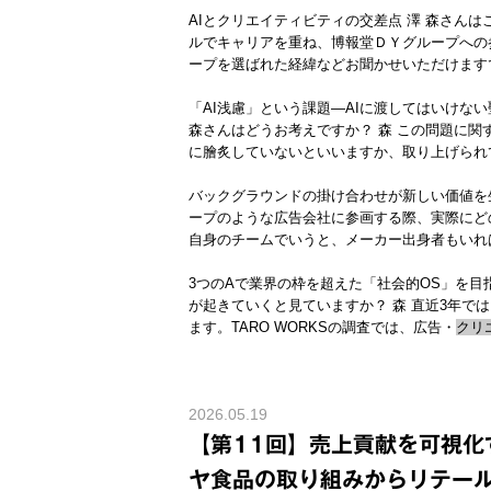
AIとクリエイティビティの交差点 澤 森さん
ルでキャリアを重ね、博報堂ＤＹグループへの
ープを選ばれた経緯などお聞かせいただけます
「AI浅慮」という課題―AIに渡してはいけない
森さんはどうお考えですか？ 森 この問題に
に膾炙していないといいますか、取り上げられて
バックグラウンドの掛け合わせが新しい価値を生
ープのような広告会社に参画する際、実際にど
自身のチームでいうと、メーカー出身者もいれ
3つのAで業界の枠を超えた「社会的OS」を目
が起きていくと見ていますか？ 森 直近3年で
ます。TARO WORKSの調査では、広告・
クリ
2026.05.19
【第11回】売上貢献を可視化
ヤ食品の取り組みからリテー