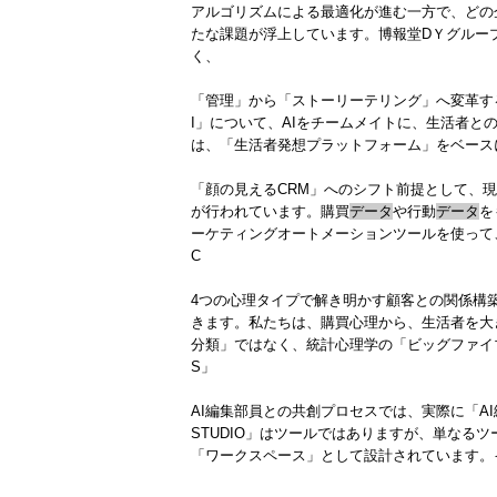
アルゴリズムによる最適化が進む一方で、どの
たな課題が浮上しています。博報堂DＹグルー
く、
「管理」から「ストーリーテリング」へ変革する「CX A
I」について、AIをチームメイトに、生活者との関係
は、「生活者発想プラットフォーム」をベース
「顔の見えるCRM」へのシフト前提として、現
が行われています。購買
データ
や行動
データ
を
ーケティングオートメーションツールを使って
C
4つの心理タイプで解き明かす顧客との関係構築
きます。私たちは、購買心理から、生活者を大
分類」ではなく、統計心理学の「ビッグファイ
S」
AI編集部員との共創プロセスでは、実際に「AI
STUDIO」はツールではありますが、単なるツ
「ワークスペース」として設計されています。