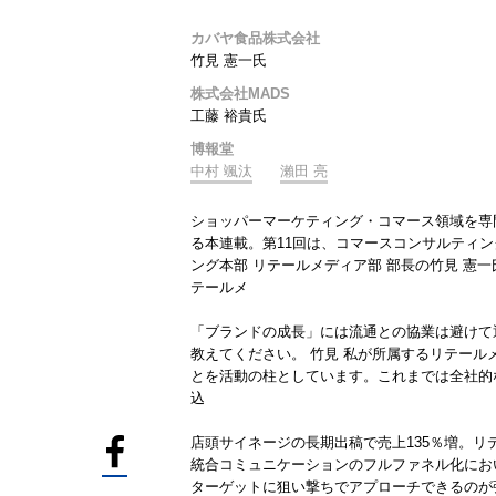
カバヤ食品株式会社
竹見 憲一氏
株式会社MADS
工藤 裕貴氏
博報堂
中村 颯汰
瀨田 亮
ショッパーマーケティング・コマース領域を専
る本連載。第11回は、コマースコンサルティ
ング本部 リテールメディア部 部長の竹見 憲一
テールメ
「ブランドの成長」には流通との協業は避けて
教えてください。 竹見 私が所属するリテー
とを活動の柱としています。これまでは全社的
込
店頭サイネージの長期出稿で売上135％増。リ
統合コミュニケーションのフルファネル化にお
ターゲットに狙い撃ちでアプローチできるのが