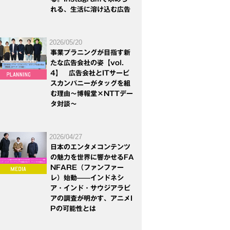
れる、生活に溶け込む広告
2026/05/20
事業プラニングが目指す新
たな広告会社の姿【vol.
4】 広告会社とITサービ
スカンパニーがタッグを組
む理由～博報堂×NTTデー
タ対談～
2026/04/27
日本のエンタメコンテンツ
の魅力を世界に響かせるFA
NFARE（ファンファー
レ）始動——インドネシ
ア・インド・サウジアラビ
アの調査が明かす、アニメI
Pの可能性とは