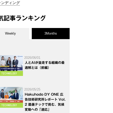
ランディング
気記事ランキング
Weekly
3Months
2026/06/01
人とAIが並走する組織の最
適解とは（前編）
2026/05/25
Hakuhodo DY ONE 広
告技術研究所レポート Vol.
2 酷暑テックで挑む、気候
変動への「適応」