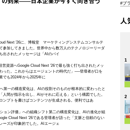
」の到来——日本企業が今すぐ向き合う
#ブ
人
loud Next '26に、博報堂 マーケティングシステムコンサルテ
て参加してきました。世界中から数万人のテクノロジーリーダ
ち出されたメッセージは「AIのパイ
1
資源へGoogle Cloud Next '26で最も強く打ち出されたメッ
終わった。これからはエージェントの時代だ」──登壇者が口を
も2024年から2025年に
者」へ第一の構造変化は、AIの役割そのものが根本的に変わったと
「人間が指示を出し、AIがそれに応える」という構図でした。
2
プロンプトを書けばコンテンツが生成される。便利ではあ
クション評価」への組織シフト第二の構造変化は、AIの進化が組
 Cloud Next '26である登壇者が語った「文脈と信頼のない
レーズが印象的でした。AIエージェ