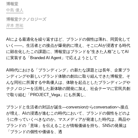
博報堂
中島 優人
博報堂テクノロジーズ
岸本 悠祐
AIによる最適化を繰り返すほど、ブランドの個性は薄れ、同質化して
いく——。生活者との接点が爆発的に増え、そこにAIが浸透する時代
に顕在化したこの課題に、博報堂はブランドを“生きた人格”としてAI
に実装する「Branded AI Agent」で応えようとして
AI時代における「ブランディング」の新たな課題とは長年、企業ブラ
ンディングや新しいブランド体験の創出に取り組んできた博報堂。そ
んな同社に所属する中島優人は、体験を起点としたブランディングや
テクノロジーを活用した新体験の開発に加え、社会テーマに官民共創
で取り組む「PROJECT_Vega」にも所属し、
ブランドと生活者の対話が誕生―conversionからconversationへ接点
が増え、AIの浸透が進むこの時代において、ブランドの個性をどのよ
うに作っていくべきなのか。マスメディアが発達した時代は、商品や
ブランドの「意味」を伝えることが情報価値を持ち、SNSの発展は
「ブランドの個性や価値を、透