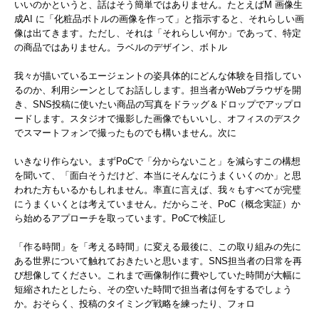
いいのかというと、話はそう簡単ではありません。たとえばM 画像生
成AI に「化粧品ボトルの画像を作って」と指示すると、それらしい画
像は出てきます。ただし、それは「それらしい何か」であって、特定
の商品ではありません。ラベルのデザイン、ボトル
我々が描いているエージェントの姿具体的にどんな体験を目指してい
るのか、利用シーンとしてお話しします。担当者がWebブラウザを開
き、SNS投稿に使いたい商品の写真をドラッグ＆ドロップでアップロ
ードします。スタジオで撮影した画像でもいいし、オフィスのデスク
でスマートフォンで撮ったものでも構いません。次に
いきなり作らない。まずPoCで「分からないこと」を減らすこの構想
を聞いて、「面白そうだけど、本当にそんなにうまくいくのか」と思
われた方もいるかもしれません。率直に言えば、我々もすべてが完璧
にうまくいくとは考えていません。だからこそ、PoC（概念実証）か
ら始めるアプローチを取っています。PoCで検証し
「作る時間」を「考える時間」に変える最後に、この取り組みの先に
ある世界について触れておきたいと思います。SNS担当者の日常を再
び想像してください。これまで画像制作に費やしていた時間が大幅に
短縮されたとしたら、その空いた時間で担当者は何をするでしょう
か。おそらく、投稿のタイミング戦略を練ったり、フォロ