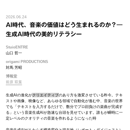
2026.06.24
AI時代、音楽の価値はどう生まれるのか？―
生成AI時代の美的リテラシー
StuioENTRE
山口 哲一
origami PRODUCTIONS
対馬 芳昭
博報堂
前原 双葉
生成AIの進化が
クリエイティブ
のあり方を激変させている昨今。テキ
ストや画像、映像など、あらゆる領域で自動化が進む中、音楽の世界
でも「テキストを入力するだけで、数分でプロ顔負けの楽曲が完成す
る」という音楽生成AIが急速な台頭を見せています。誰もが瞬時に一
定レベルのクオリティの音楽を作れるようになった時
音楽生成AIがもたらす構造変化と現在地（レポート・ダイジェスト）