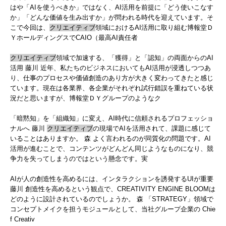
はや「AIを使うべきか」ではなく、AI活用を前提に「どう使いこなす
か」「どんな価値を生み出すか」が問われる時代を迎えています。そ
こで今回は、
クリエイティブ
領域におけるAI活用に取り組む博報堂Ｄ
ＹホールディングスでCAIO（最高AI責任者
クリエイティブ
領域で加速する、「獲得」と「認知」の両面からのAI
活用 藤川 近年、私たちのビジネスにおいてもAI活用が浸透しつつあ
り、仕事のプロセスや価値創造のあり方が大きく変わってきたと感じ
ています。現在は各業界、各企業がそれぞれ試行錯誤を重ねている状
況だと思いますが、博報堂ＤＹグループのようなク
「暗黙知」を「組織知」に変え、AI時代に信頼されるプロフェッショ
ナルへ 藤川
クリエイティブ
の現場でAIを活用されて、課題に感じて
いることはありますか。 森 よく言われるのが同質化の問題です。AI
活用が進むことで、コンテンツがどんどん同じようなものになり、競
争力を失ってしまうのではという懸念です。実
AIが人の創造性を高めるには、インタラクションを誘発するUIが重要
藤川 創造性を高めるという観点で、CREATIVITY ENGINE BLOOMは
どのように設計されているのでしょうか。 森 「STRATEGY」領域で
コンセプトメイクを担うモジュールとして、当社グループ企業の Chie
f Creativ