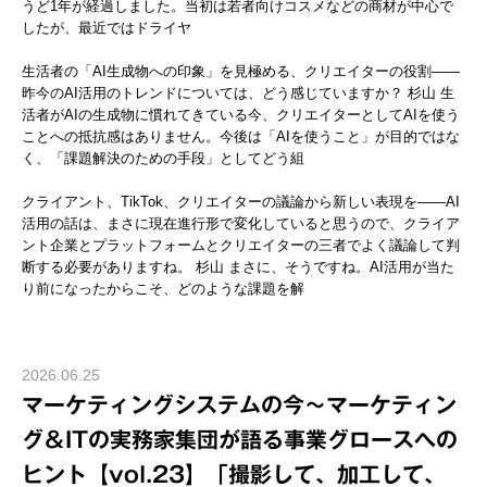
うど1年が経過しました。当初は若者向けコスメなどの商材が中心で
したが、最近ではドライヤ
生活者の「AI生成物への印象」を見極める、クリエイターの役割――
昨今のAI活用のトレンドについては、どう感じていますか？ 杉山 生
活者がAIの生成物に慣れてきている今、クリエイターとしてAIを使う
ことへの抵抗感はありません。今後は「AIを使うこと」が目的ではな
く、「課題解決のための手段」としてどう組
クライアント、TikTok、クリエイターの議論から新しい表現を――AI
活用の話は、まさに現在進行形で変化していると思うので、クライア
ント企業とプラットフォームとクリエイターの三者でよく議論して判
断する必要がありますね。 杉山 まさに、そうですね。AI活用が当た
り前になったからこそ、どのような課題を解
2026.06.25
マーケティングシステムの今～マーケティン
グ＆ITの実務家集団が語る事業グロースへの
ヒント【vol.23】「撮影して、加工して、