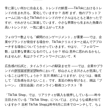
常に新しい何かに出会える、トレンドの鮮度――TikTokにおけるトレ
ンドの生まれ方も、変化していますか？ 吉村 まず、他のプラットフ
ォームに比べるとTikTokのトレンドのサイクルはもともと速かったで
すが、それがさらに加速しています。小さな界隈から生まれた熱量の
高いトレンドが、一気に盛り上がって大き
フォロワー数よりも「瞬間のエンゲージメント」が重要――では、企
業やブランドが発信する場合や、TikTokクリエイターと組んでアプロ
ーチする場合についてうかがっていきます。やはり、「フォロワー
数」は主要な要素になるのでしょうか？ 杉山 意外に思われるかもし
れませんが、私はクライアントワークにおいて、K
広告感の払拭と、タイムラインへの馴染ませ方 ――では、企業やブラ
ンドの
クリエイティブ
制作において、杉山さんと古川さんが意識して
いることは何でしょうか？ 古川 商材によりますが、ひとつは、徹底
して「広告感を出さないこと」です。直近の例を挙げると、雑誌『ブ
レーン』（宣伝会議）のオンライン動画コンテスト「B
「TikTok Shop」では、リアリティが購入を後押ししている――昨今
注目されている「TikTok Shop」については、どのような成果が出て
いますか？ 吉村 TikTok Shopは昨年6月に日本でローンチして、ちょ