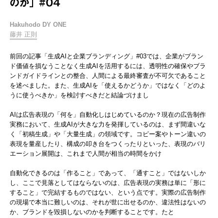
のか」#04
Hakuhodo DY ONE
藤井 正則
前回の記事「生成AIと企業ブランディング」#03では、企業がブラン
ド価値を損なうことなく生成AIを活用するには、透明性の確保やブラ
ンドガイドラインとの整合、人間による最終審査が不可欠であること
を述べました。また、生成AIを「使えるかどうか」ではなく「どのよ
うに使うべきか」を検討すべきだと結論づけまし
AIは広告表現の「何を」自動化しはじめているのか？現在の広告制作
実務において、生成AIが大きな力を発揮しているのは、まず間違いな
く「初稿生成」や「大量生成」の領域です。コピー案やトーン違いの
表現を量産したり、構成の叩き台をつくったりといった、表現のバリ
エーション展開は、これまで人間が相当の時間をかけ
自動化できるのは「作ること」であって、「通すこと」ではないしか
し、ここで見落としてはならないのは、広告表現の実務は単に「形に
すること」で完結するものではない、という点です。実際の広告制作
の現場で本当に難しいのは、それが世に出せるのか、違法性はないの
か、ブランドを毀損しないのかを判断することです。たと