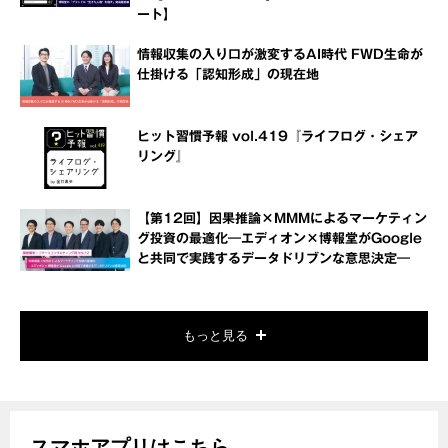
ート】
情報収集の入り口が激変するAI時代 FWD生命が
仕掛ける「認知形成」の現在地
ヒット習慣予報 vol.419『ライフログ・シェア
リング』
【第12回】因果推論×MMMによるマーケティン
グ投資の最適化―エディオン×博報堂がGoogle
と共同で実践するデータドリブンな意思決定―
もっと見る
スマホアプリはこちら