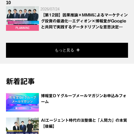
10
2026/07/24
【第12回】因果推論×MMMによるマーケティン
グ投資の最適化―エディオン×博報堂がGoogle
と共同で実践するデータドリブンな意思決定―
もっと見る
新着記事
博報堂ＤＹグループメールマガジンお申込みフォ
ーム
AIエージェント時代の法整備と「人間力」の本質
【後編】