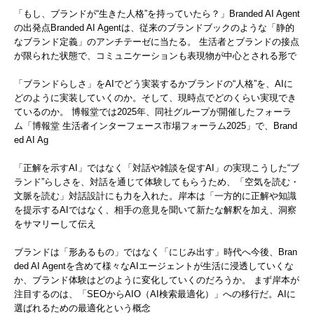
「もし、ブランドが“生きた人格”を持っていたら？」Branded AI Agent
の出発点Branded AI Agentは、従来のブランドブックのような「静的
なブランド定義」のアンチテーゼに当たる。 生活者とブランドの接点
が限られた状態で、コミュニケーションも表現物が中心とされる形で
「ブランドらしさ」をAIでどう実装するかブランドの“人格”を、AIに
どのように実装していくのか。そして、現時点でどのくらい実現でき
ているのか。 博報堂では2025年、同社グループが開催したフォーラ
ム「博報堂 生活者インターフェース市場フォーラム2025」で、Brand
ed AI Ag
「正解を示すAI」ではなく「対話や雑談を促すAI」の実現こうした“ブ
ランド”らしさを、対話を通じて体験してもらうため、「空気を読む・
文脈を読む」対話設計にも力を入れた。岸本は「一方的に正解や知識
を提示するAIではなく、相手の意見を聞いて新たな解釈を加え、洞察
をサマリーして伝え
ブランドは「形あるもの」ではなく「にじみ出す」時代へ今後、Bran
ded AI Agentを含めて様々なAIエージェントが生活に浸透していくな
か、ブランド体験はどのように変化していくのだろうか。 まず岸本が
注目するのは、「SEOからAIO（AI検索最適化）」への移行だ。AIに
選ばれるための最適化という概念