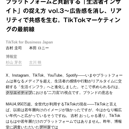
プラットフォームと共創する「生活者インサ
イト」の捉え方 vol.3～広告感を消し、リア
リティで共感を生む。TikTokマーケティン
グの最前線
TikTok for Business Japan
吉村 圭司
本田 ロニー
博報堂
杉山 芽衣
古川 映
X、Instagram、TikTok、YouTube、Spotify――いまやプラットフォー
ムは単なるメディアを超え、生活者の感情や行動がリアルタイムに交
錯する「生活インフラ」へと進化しました。そこで求められるのは、
クリエイティブ
における“二刀流”の視点です。ブランドの意志を
MAU4,950万超。全世代が利用するTikTokの現在――TikTokと言え
ば、以前は若年層向けのイメージが強かったですが、今はかなり幅広
い年代へと広がっているそうですね。 吉村 おっしゃる通り、TikTok
はもはや若年層だけのプラットフォームではありません。昨年、博報
堂に調査いただいた
データ
では