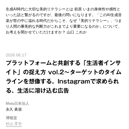
生成AI時代に大切な美的リテラシーとは 前原 いまの身体性や感性と
いった話と繋がるのですが、最後の問いになります。「このAI生成音
楽が世の中に溢れる時代だからこそ、なぜ『美的リテラシー』、つま
り人間の審美的な判断力がこれまでより重要になるのか」について、
お考えを聞かせていただけますか？ 山口 これか
2026.06.17
プラットフォームと共創する「生活者インサ
イト」の捉え方 vol.2～ターゲットのタイム
ラインを想像する。Instagramで求められ
る、生活に溶け込む広告
Meta日本法人
永久 眞規
博報堂
杉山 芽衣