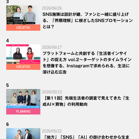
3
2026/06/26
SNS施策は設計が鍵。ファンと一緒に盛り上げ
る、「界隈理解」に根ざしたSNSプロモーション
とは？
4
2026/06/17
プラットフォームと共創する「生活者インサイ
ト」の捉え方 vol.2～ターゲットのタイムライン
を想像する。Instagramで求められる、生活に
溶け込む広告
5
2026/05/13
【第11回】先端生活者の調査で見えてきた「生
成AI×買物」の利用動向
6
2026/05/22
「地方」「SNS」「AI」の掛け合わせから生ま