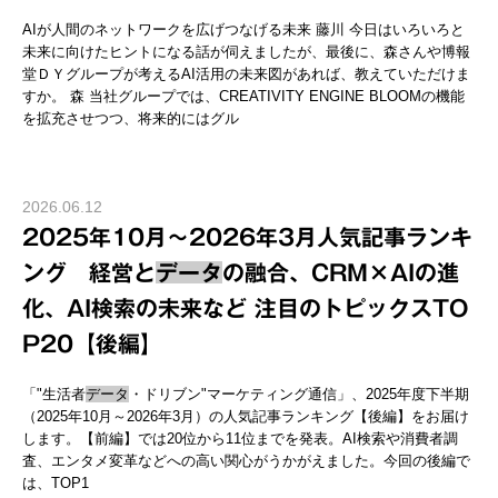
AIが人間のネットワークを広げつなげる未来 藤川 今日はいろいろと
未来に向けたヒントになる話が伺えましたが、最後に、森さんや博報
堂ＤＹグループが考えるAI活用の未来図があれば、教えていただけま
すか。 森 当社グループでは、CREATIVITY ENGINE BLOOMの機能
を拡充させつつ、将来的にはグル
2026.06.12
2025年10月～2026年3月人気記事ランキ
ング 経営と
データ
の融合、CRM×AIの進
化、AI検索の未来など 注目のトピックスTO
P20【後編】
「"生活者
データ
・ドリブン"マーケティング通信」、2025年度下半期
（2025年10月～2026年3月）の人気記事ランキング【後編】をお届け
します。【前編】では20位から11位までを発表。AI検索や消費者調
査、エンタメ変革などへの高い関心がうかがえました。今回の後編で
は、TOP1