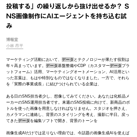
投稿する」の繰り返しから抜け出せるか？ S
NS画像制作にAIエージェントを持ち込む試
み
博報堂
小林 昂平
マーケティング活動において、
データ
とテクノロジーが果たす役割は
年々高まっています。
データ
基盤整備やCDP（カスタマー
データ
プラ
ットフォーム）活用、マーケティングオートメーション、AI活用とい
った言葉は、もはや特別なものではなくなりました。一方で、それら
を「実際の事業成長」に結びつけられている企業は、
ある日のSNS担当者少し、想像してみてください。あなたは化粧品メ
ーカーのSNS運用担当者です。来週のSNS投稿に向けて、新商品のボ
トルを使った画像を用意しなければなりません。スタジオを押さえ、
カメラマンに連絡し、背景のスタイリングを考え、撮影に半日。戻っ
てきた
データ
を編集ソフトで開き、背景のトーンを
画像生成AIだけでは足りない理由では、今話題の画像生成AIを使えば