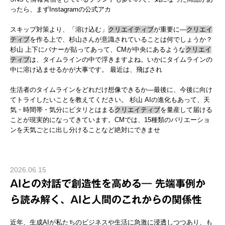
ったら、まずInstagramの公式アカ
スキップ対策より、「溶け込む」
クリエイティブ
が重要に―
クリエイ
ティブ
を作る上で、杉山さんが意識されていることは何でしょうか？
杉山 上下にバナーが貼ってあって、CMが中央にあるような
クリエイ
ティブ
は、タイムラインの中で浮きますよね。いかにタイムラインの
中に溶け込ませるかが大事です。 最近は、飛ばされ
生活者のタイムラインをどれだけ想像できるか―最後に、今後に向け
てトライしたいことを教えてください。 杉山 AIの進化もあって、天
気・時間帯・気分にピタリとはまる
クリエイティブ
を量産して届ける
ことが現実的になってきています。CMでは、15種類のバリエーショ
ンを天気ごとに出し分けることなど絶対にできませ
2026.06.15
AIとの対話で創造性を高める― 先端事例か
ら読み解く、AIと人間のこれからの関係性
近年、生成AIが私たちのビジネスや生活に急激に浸透しつつあり、も