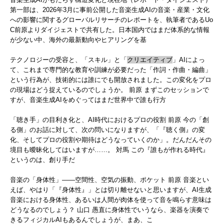
第一部は、2026年3月に事前公開した音楽生成AIの音楽・産業・文化
への影響に関するグローバルリサーチのレポートを、執筆者であるUo
C前原よりダイジェストで共有した。日本国内ではまだ体系的な情報
が少ない中、海外の最新動向やヒアリングを基
テクノロジーの受容と、「スキル」と「
クリエイティブ
」AIによっ
て、これまで専門的な教育や訓練が必要だった「作詞・作曲・編曲」
という行為が、技術的には誰にでも開放されました。この変化をプロ
の現場はどう捉えているのでしょうか。 前原 まずこのセッションで
すが、音楽生成AIをめぐってはまだ世界中で誰も行方
「聴き手」の目利き化と、AI時代におけるプロの役割 前原 今の「創
る側」のお話に対して、次の問いになりますが、「『聴く側』の変
化、そしてプロの役割や期待はどうなっていくのか」。だんだんその
境目も曖昧化してはいますが……。 対馬 この『誰もが作れる時代』
というのは、創り手だ
音楽の「身体性」――空間性、空気の振動、ポケット 前原 音楽とい
えば、やはり「『身体性』」とは切り離せないと思いますが、AI生成
音楽における身体性、あるいは人間が肉体を使って音を鳴らす意味は
どうなるのでしょう？ 山口 愚直に身体性でいうなら、楽器を演奏で
きるフィジカルAIもあるんでしょうが、まあ、こ