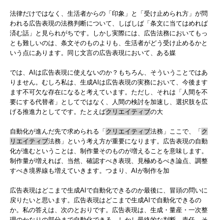
法律だけではなく、生活者からの「印象」と「受け止められ方」が問
われる広告表現の法務判断について、しばしば「条文に当てはめれば
済む話」と見られがちです。しかし実際には、広告法務においてもっ
とも難しいのは、条文そのものよりも、生活者がどう受け止めるかと
いう点にあります。同じ文言の広告表現において、ある媒
では、AIは広告表現に使えないのか？もちろん、そういうことではあ
りません。むしろ私は、生成AIは広告表現の実務において、今後ます
ます不可欠な存在になると考えています。ただし、それは「人間を不
要にする代替者」としてではなく、人間の検討を加速し、選択肢を広
げる推進力としてです。たとえば
クリエイティブ
の大
自動化が進んだ先で求められる「
クリエイティブ
法務」ここで、「
ク
リエイティブ
法務」という考え方が重要になります。広告表現の自動
化が進むということは、制作量そのものが増えることを意味します。
制作量が増えれば、当然、確認すべき表現、見極めるべき論点、調整
すべき境界線も増えていきます。つまり、AIが制作を加
広告表現はどこまで生成AIで自動化できるのか最後に、冒頭の問いに
戻りたいと思います。広告表現はどこまで生成AIで自動化できるの
か。私の答えは、次のとおりです。広告表現は、生成・量産・一次整
理のかなりの部分まで自動化できる。しかし最終的な判断、責任、そ