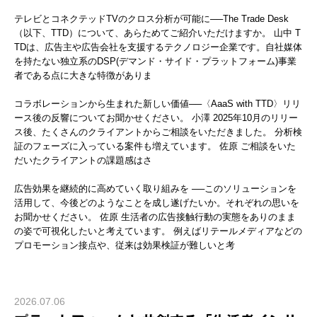
テレビとコネクテッドTVのクロス分析が可能に──The Trade Desk
（以下、TTD）について、あらためてご紹介いただけますか。 山中 T
TDは、広告主や広告会社を支援するテクノロジー企業です。自社媒体
を持たない独立系のDSP(デマンド・サイド・プラットフォーム)事業
者である点に大きな特徴がありま
コラボレーションから生まれた新しい価値──〈AaaS with TTD〉リリ
ース後の反響についてお聞かせください。 小澤 2025年10月のリリー
ス後、たくさんのクライアントからご相談をいただきました。 分析検
証のフェーズに入っている案件も増えています。 佐原 ご相談をいた
だいたクライアントの課題感はさ
広告効果を継続的に高めていく取り組みを ──このソリューションを
活用して、今後どのようなことを成し遂げたいか。それぞれの思いを
お聞かせください。 佐原 生活者の広告接触行動の実態をありのまま
の姿で可視化したいと考えています。 例えばリテールメディアなどの
プロモーション接点や、従来は効果検証が難しいと考
2026.07.06