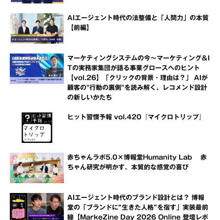
AIエージェント時代の法整備と「人間力」の本質
【前編】
マーケティングシステムの今～マーケティング＆I
Tの実務家集団が語る事業グロースへのヒント
【vol.26】「クリックの背景・理由は？」 AIが
顧客の"行動の裏側"を読み解く、レコメンド設計
の新しいかたち
ヒット習慣予報 vol.420『マイクロトリップ』
赤ちゃんラボ5.0×博報堂Humanity Lab 赤
ちゃん研究が明かす、本質的な感覚の喜び
AIエージェント時代のブランド設計とは？ 博報
堂の「ブランドに“生きた人格”を宿す」実装最前
線【MarkeZine Day 2026 Online 登壇レポ