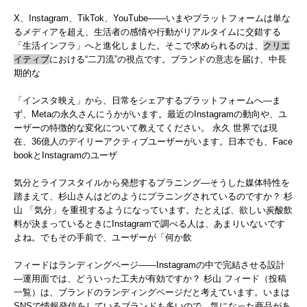
X、Instagram、TikTok、YouTube――いまやプラットフォームは単な
るメディアを超え、生活者の感情や行動がリアルタイムに交錯する
「生活インフラ」へと進化しました。そこで求められるのは、
クリエ
イティブ
における“二刀流”の視点です。ブランドの意志を届け、中長
期的な
「インスタ映え」から、日常をシェアするプラットフォームへ―ま
ず、Metaの永久さんにうかがいます。最近のInstagramの動向や、ユ
ーザーの特徴的な変化について教えてください。 永久 世界では現
在、36億人のデイリーアクティブユーザーがいます。日本でも、Face
bookとInstagramのユーザ
気分とライフスタイルから発想するプラニング―そうした媒体特性を
踏まえて、杉山さんはどのようにプラニングされているのですか？ 杉
山 「気分」を重視するようになっています。たとえば、欲しい炭酸飲
料が決まっているときにInstagramで調べる人は、あまりいないです
よね。でもその手前で、ユーザーが「何か飲
フィードはランディングページ――Instagramの中で完結させる設計
―運用面では、どういった工夫が有効ですか？ 杉山 フィード（投稿
一覧）は、ブランドのランディングページだと考えています。いまは
SNSで情報発信をしているブランドも多いので、気になった商品があ