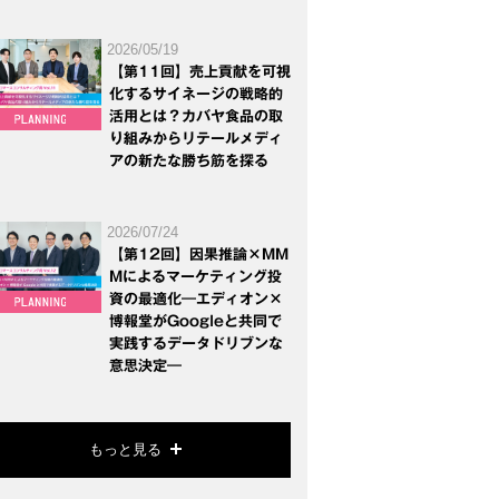
2026/05/19
【第11回】売上貢献を可視
化するサイネージの戦略的
活用とは？カバヤ食品の取
り組みからリテールメディ
アの新たな勝ち筋を探る
2026/07/24
【第12回】因果推論×MM
Mによるマーケティング投
資の最適化―エディオン×
博報堂がGoogleと共同で
実践するデータドリブンな
意思決定―
もっと見る