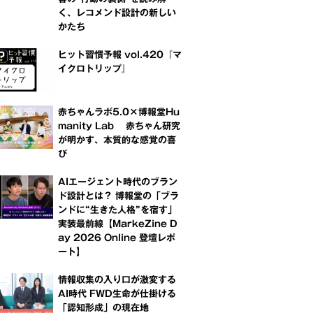
く、レコメンド設計の新しい
かたち
ヒット習慣予報 vol.420『マ
イクロトリップ』
赤ちゃんラボ5.0×博報堂Hu
manity Lab 赤ちゃん研究
が明かす、本質的な感覚の喜
び
AIエージェント時代のブラン
ド設計とは？ 博報堂の「ブラ
ンドに“生きた人格”を宿す」
実装最前線【MarkeZine D
ay 2026 Online 登壇レポ
ート】
情報収集の入り口が激変する
AI時代 FWD生命が仕掛ける
「認知形成」の現在地