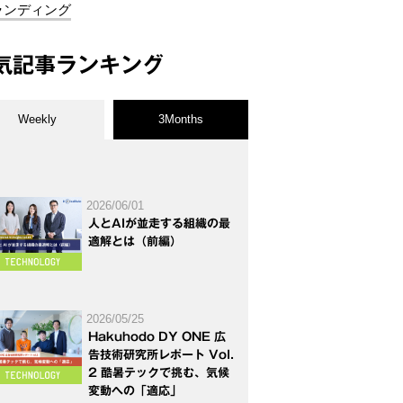
ランディング
気記事ランキング
Weekly
3Months
2026/06/01
人とAIが並走する組織の最
適解とは（前編）
2026/05/25
Hakuhodo DY ONE 広
告技術研究所レポート Vol.
2 酷暑テックで挑む、気候
変動への「適応」