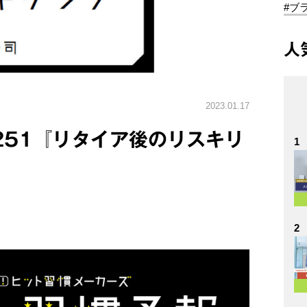
#ブ
人
2023.01.17
.251『リタイア後のリスキリ
1
2