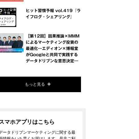
ヒット習慣予報 vol.419『ラ
イフログ・シェアリング』
【第12回】因果推論×MMM
によるマーケティング投資の
最適化―エディオン×博報堂
がGoogleと共同で実践する
データドリブンな意思決定―
もっと見る
スマホアプリはこちら
データドリブンマーケティングに関する最
新情報をいち早くお届けします。是非ご利