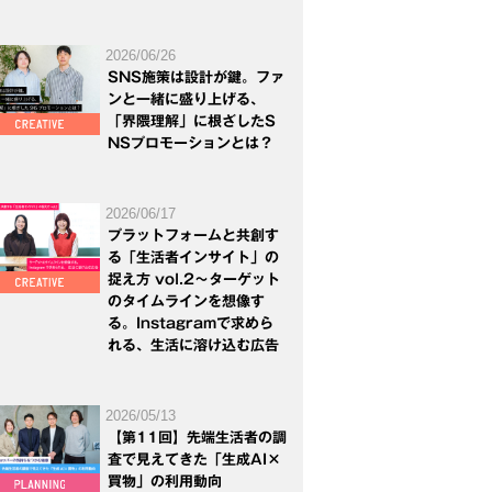
2026/06/26
SNS施策は設計が鍵。ファ
ンと一緒に盛り上げる、
「界隈理解」に根ざしたS
NSプロモーションとは？
2026/06/17
プラットフォームと共創す
る「生活者インサイト」の
捉え方 vol.2～ターゲット
のタイムラインを想像す
る。Instagramで求めら
れる、生活に溶け込む広告
2026/05/13
【第11回】先端生活者の調
査で見えてきた「生成AI×
買物」の利用動向