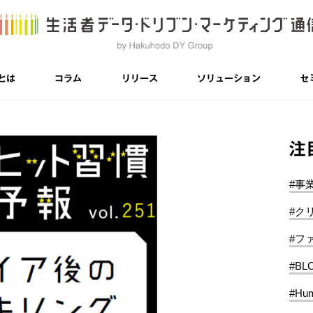
とは
コラム
リリース
ソリューション
セ
注
#事
#ク
#フ
#BL
#Hum