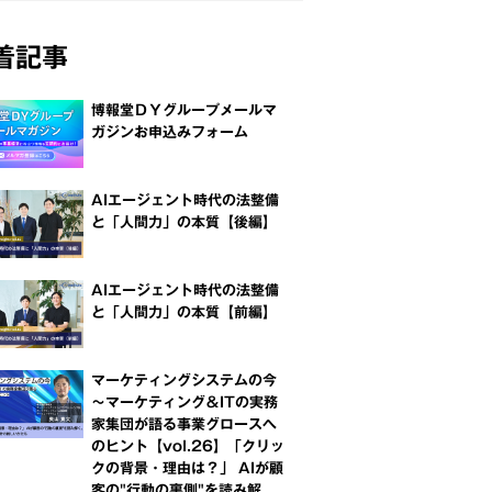
着記事
博報堂ＤＹグループメールマ
ガジンお申込みフォーム
AIエージェント時代の法整備
と「人間力」の本質【後編】
AIエージェント時代の法整備
と「人間力」の本質【前編】
マーケティングシステムの今
～マーケティング＆ITの実務
家集団が語る事業グロースへ
のヒント【vol.26】「クリッ
クの背景・理由は？」 AIが顧
客の"行動の裏側"を読み解