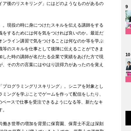
イア後のリスキリング」にはどのようなものがあるの
9
」。現役の時に身につけたスキルを伝える講師をする
義をするためには何を気をつければ良いのか。最近だ
オンライン講習で気をつけることは何なのか等を学ぶ
識等のスキルを仕事として後陣に伝えることができま
10
加した時の講師が名だたる企業で実績をあげた方で現
が、その方の言葉にはやはり説得力があったのを覚え
「プログラミングリスキリング」。シニアを対象とし
ラミングを学ぶことでゲームを作って配信をしたり、
分のペースで仕事を受注できるようになる等、新たなキ
す。
共働き世帯の増加を背景に保育園、保育士不足は深刻