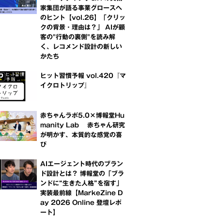
家集団が語る事業グロースへ
のヒント【vol.26】「クリッ
クの背景・理由は？」 AIが顧
客の"行動の裏側"を読み解
く、レコメンド設計の新しい
かたち
ヒット習慣予報 vol.420『マ
イクロトリップ』
赤ちゃんラボ5.0×博報堂Hu
manity Lab 赤ちゃん研究
が明かす、本質的な感覚の喜
び
AIエージェント時代のブラン
ド設計とは？ 博報堂の「ブラ
ンドに“生きた人格”を宿す」
実装最前線【MarkeZine D
ay 2026 Online 登壇レポ
ート】