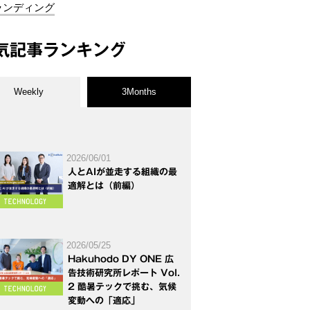
ランディング
気記事ランキング
Weekly
3Months
2026/06/01
人とAIが並走する組織の最
適解とは（前編）
2026/05/25
Hakuhodo DY ONE 広
告技術研究所レポート Vol.
2 酷暑テックで挑む、気候
変動への「適応」