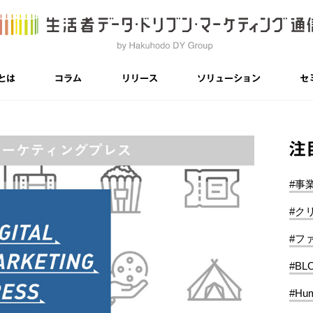
とは
コラム
リリース
ソリューション
セ
注
#事
#ク
#フ
#BL
#Hum