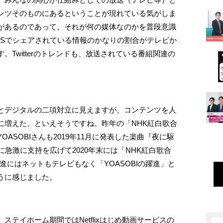
ンツそのものにあるということが現れている気がしま
があるのであって、それが何の媒体なのかを普段意識
NSでシェアされている情報のかなりの割合がテレビか
Twitterのトレンドも、放送されている番組関連の
とデジタルの二項対立に見えますが、コンテンツを人
に増えた、といえそうですね。昨年の「NHK紅白歌合
ASOBIさんも2019年11月に発表した楽曲『夜に駆
急激に支持を広げて2020年末には「NHK紅白歌合
躍進にはネットもテレビもなく「YOASOBIの躍進」と
うに感じました。
テイホーム期間ではNetflixはじめ動画サービスの