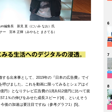
6
mium編集長 新見 直（にいみ なお）氏
ナー 宮本 正輝（みやもと まさてる）
にみる生活へのデジタルの浸透。
7
する出来事として、2019年の『日本の広告費』でイ
響を呼びました。これを動画に限ってみるとシェアはイ
8
4億円）となりテレビ広告費の1兆8,612億円に比べて規
7.1％の伸びをみせた成長スピード[4] 、といえそう
と今後の加速は要注目ですね（参考グラフ1）[5]。