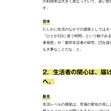
の利用率は大きく異なっていて、若い世
す。
宮本
たしかに生活のなかでの感覚としてはネ
『ひとが1日に使う時間』という軸でみる
者発想」や「都市生活者の研究」[7]を
も大事なことだな、と。
2．生活者の関心は、届
へ。
新見
生活レベルの感覚は、市場の変化の兆し
模とイメージとの間にあるギャップには