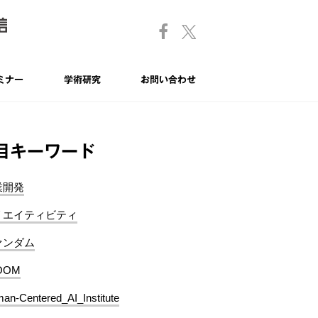
ミナー
学術研究
お問い合わせ
目キーワード
業開発
リエイティビティ
ァンダム
OOM
an-Centered_AI_Institute