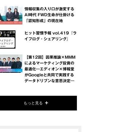
情報収集の入り口が激変する
AI時代 FWD生命が仕掛ける
「認知形成」の現在地
ヒット習慣予報 vol.419『ラ
イフログ・シェアリング』
【第12回】因果推論×MMM
によるマーケティング投資の
最適化―エディオン×博報堂
がGoogleと共同で実践する
データドリブンな意思決定―
もっと見る