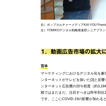
右）ポップカルチャーメディアKAI-YOU Pre
左）YOMIKOデジタル戦略推進部シニアプラン
1．動画広告市場の拡大
宮本
マーケティングにおけるデジタル化を象徴
ンターネットがテレビを抜いた[3]と反
ンターネット広告費の20％程度（約3,18
模ではまだまだ。注目すべきは昨年対比15
です。ここにCOVID-19の影響が加わる