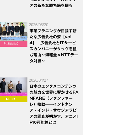
アの新たな勝ち筋を探る
2026/05/20
事業プラニングが目指す新
たな広告会社の姿【vol.
4】 広告会社とITサービ
スカンパニーがタッグを組
む理由～博報堂×NTTデー
タ対談～
2026/04/27
日本のエンタメコンテンツ
の魅力を世界に響かせるFA
NFARE（ファンファー
レ）始動——インドネシ
ア・インド・サウジアラビ
アの調査が明かす、アニメI
Pの可能性とは