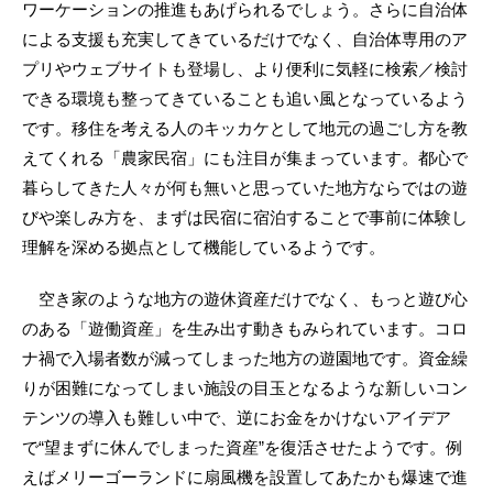
ワーケーションの推進もあげられるでしょう。さらに自治体
による支援も充実してきているだけでなく、自治体専用のア
プリやウェブサイトも登場し、より便利に気軽に検索／検討
できる環境も整ってきていることも追い風となっているよう
です。移住を考える人のキッカケとして地元の過ごし方を教
えてくれる「農家民宿」にも注目が集まっています。都心で
暮らしてきた人々が何も無いと思っていた地方ならではの遊
びや楽しみ方を、まずは民宿に宿泊することで事前に体験し
理解を深める拠点として機能しているようです。
空き家のような地方の遊休資産だけでなく、もっと遊び心
のある「遊働資産」を生み出す動きもみられています。コロ
ナ禍で入場者数が減ってしまった地方の遊園地です。資金繰
りが困難になってしまい施設の目玉となるような新しいコン
テンツの導入も難しい中で、逆にお金をかけないアイデア
で“望まずに休んでしまった資産”を復活させたようです。例
えばメリーゴーランドに扇風機を設置してあたかも爆速で進