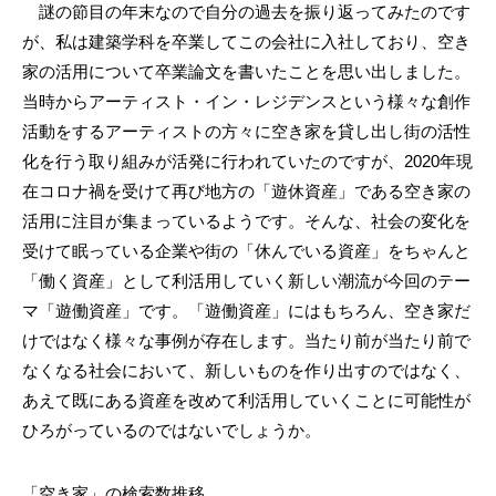
謎の節目の年末なので自分の過去を振り返ってみたのです
が、私は建築学科を卒業してこの会社に入社しており、空き
家の活用について卒業論文を書いたことを思い出しました。
当時からアーティスト・イン・レジデンスという様々な創作
活動をするアーティストの方々に空き家を貸し出し街の活性
化を行う取り組みが活発に行われていたのですが、2020年現
在コロナ禍を受けて再び地方の「遊休資産」である空き家の
活用に注目が集まっているようです。そんな、社会の変化を
受けて眠っている企業や街の「休んでいる資産」をちゃんと
「働く資産」として利活用していく新しい潮流が今回のテー
マ「遊働資産」です。「遊働資産」にはもちろん、空き家だ
けではなく様々な事例が存在します。当たり前が当たり前で
なくなる社会において、新しいものを作り出すのではなく、
あえて既にある資産を改めて利活用していくことに可能性が
ひろがっているのではないでしょうか。
「空き家」の検索数推移