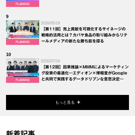
9
2026/05/19
【第11回】売上貢献を可視化するサイネージの
戦略的活用とは？カバヤ食品の取り組みからリテ
ールメディアの新たな勝ち筋を探る
10
2026/07/24
【第12回】因果推論×MMMによるマーケティン
グ投資の最適化―エディオン×博報堂がGoogle
と共同で実践するデータドリブンな意思決定―
もっと見る
新着記事