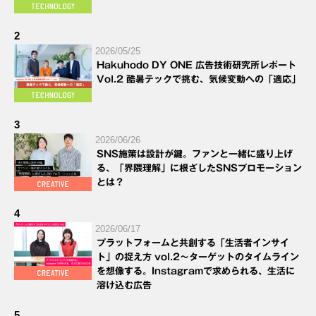
2
2026/05/25
Hakuhodo DY ONE 広告技術研究所レポート
Vol.2 酷暑テックで挑む、気候変動への「適応」
3
2026/06/26
SNS施策は設計が鍵。ファンと一緒に盛り上げ
る、「界隈理解」に根ざしたSNSプロモーション
とは？
4
2026/06/17
プラットフォームと共創する「生活者インサイ
ト」の捉え方 vol.2～ターゲットのタイムライン
を想像する。Instagramで求められる、生活に
溶け込む広告
5