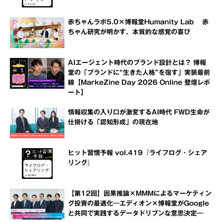
赤ちゃんラボ5.0×博報堂Humanity Lab 赤
ちゃん研究が明かす、本質的な感覚の喜び
AIエージェント時代のブランド設計とは？ 博報
堂の「ブランドに“生きた人格”を宿す」実装最前
線【MarkeZine Day 2026 Online 登壇レポ
ート】
情報収集の入り口が激変するAI時代 FWD生命が
仕掛ける「認知形成」の現在地
ヒット習慣予報 vol.419『ライフログ・シェア
リング』
【第12回】因果推論×MMMによるマーケティン
グ投資の最適化―エディオン×博報堂がGoogle
と共同で実践するデータドリブンな意思決定―