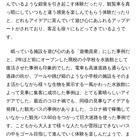
んでいるような錯覚を引き起こす体験だったり、観覧車を真
っ暗にしていつもと違う感覚を楽しんでもらう体験だったり
と、どれもアイデアに富んでいて遊び心にあふれるアップデ
ートがされており、客足も徐々にもどってきているようで
す。
眠っている施設を遊び心のある「遊働資産」にした事例だ
と、2年ほど前にオープンした廃校の小学校を水族館として
復活させた事例も印象的でした。電車も高速道路も通らない
過疎の街が、プールや跳び箱のような小学校の施設をそのま
ま活かしながら様々な生物を展示する一風かわった水族館に
よって見事に集客に成功した事例は、とても素晴らしいアイ
デアでした。最近のコロナ禍でも、同様の見事なアイデアを
発揮した観光バスの事例がありました。コロナ禍で稼働して
いなかった観光バス60台をつかって巨大迷路を使った事例で
す。こどもから大人まで様々な人たちが普段はできないバス
の中をゴール目指して進んでいく体験を楽しんだようで、ま