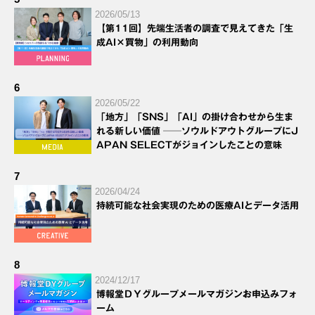
2026/05/13
【第11回】先端生活者の調査で見えてきた「生
成AI×買物」の利用動向
6
2026/05/22
「地方」「SNS」「AI」の掛け合わせから生ま
れる新しい価値 ──ソウルドアウトグループにJ
APAN SELECTがジョインしたことの意味
7
2026/04/24
持続可能な社会実現のための医療AIとデータ活用
8
2024/12/17
博報堂ＤＹグループメールマガジンお申込みフォ
ーム