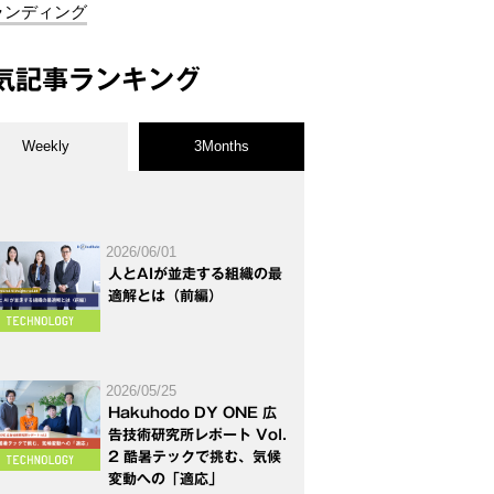
ランディング
気記事ランキング
Weekly
3Months
2026/06/01
人とAIが並走する組織の最
適解とは（前編）
2026/05/25
Hakuhodo DY ONE 広
告技術研究所レポート Vol.
2 酷暑テックで挑む、気候
変動への「適応」