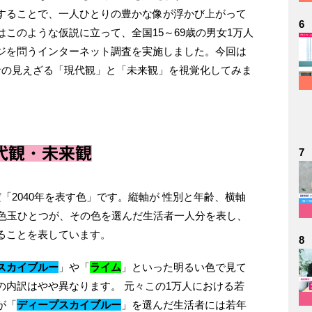
することで、⼀⼈ひとりの豊かな像が浮かび上がって
6
このような仮説に⽴って、全国15～69歳の男女1万⼈
ジを問うインターネット調査を実施しました。今回は
者の⾒えざる「現代観」と「未来観」を視覚化してみま
代観・未来観
7
「2040年を表す⾊」です。縦軸が 性別と年齢、横軸
な⾊⽟ひとつが、その色を選んだ⽣活者⼀⼈分を表し、
ることを表しています。
8
スカイブルー
」や「
ライム
」といった明るい⾊で⾒て
の内訳はやや異なります。 元々この1万⼈における若
が「
ディープスカイブルー
」を選んだ⽣活者には若年