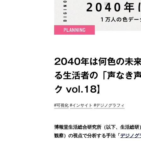
2040年は何⾊の未
る⽣活者の「声なき
ク vol.18】
#可視化
#インサイト
#デジノグラフィ
博報堂⽣活総合研究所（以下、⽣活総研
観察）の視点で分析する⼿法「
デジノグ