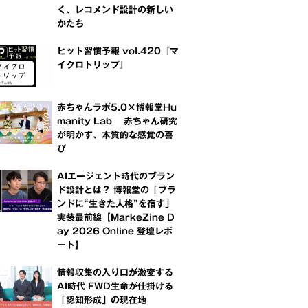
く、レコメンド設計の新しい
かたち
ヒット習慣予報 vol.420『マ
イクロトリップ』
赤ちゃんラボ5.0×博報堂Hu
manity Lab 赤ちゃん研究
が明かす、本質的な感覚の喜
び
AIエージェント時代のブラン
ド設計とは？ 博報堂の「ブラ
ンドに“生きた人格”を宿す」
実装最前線【MarkeZine D
ay 2026 Online 登壇レポ
ート】
情報収集の入り口が激変する
AI時代 FWD生命が仕掛ける
「認知形成」の現在地