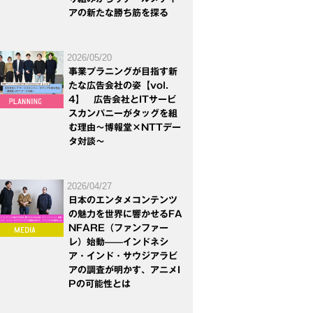
アの新たな勝ち筋を探る
2026/05/20
事業プラニングが目指す新
たな広告会社の姿【vol.
4】 広告会社とITサービ
スカンパニーがタッグを組
む理由～博報堂×NTTデー
タ対談～
2026/04/27
日本のエンタメコンテンツ
の魅力を世界に響かせるFA
NFARE（ファンファー
レ）始動——インドネシ
ア・インド・サウジアラビ
アの調査が明かす、アニメI
Pの可能性とは