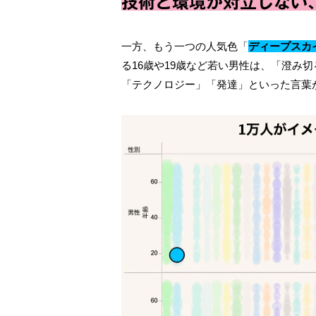
技術と環境が対⽴しない
⼀⽅、もう⼀つの⼈気⾊「
ディープスカ
る16歳や19歳など若い男性は、「澄み
「テクノロジー」「発達」といった⾔葉