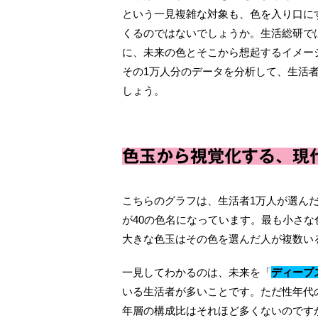
という⼀⾒複雑な対象も、⾊を⼊り⼝に
くるのではないでしょうか。⽣活総研では
に、未来の色とそこから想起するイメー
その1万⼈分のデータを分析して、⽣活
しょう。
⾊⽟から視覚化する、現
こちらのグラフは、⽣活者1万⼈が選んだ
が40の⾊名になっています。最も⼩さ
⼤きな⾊⽟はその色を選んだ人が複数い
⼀⾒してわかるのは、未来を「
ディープ
いる⽣活者が多いことです。ただ性年代
年層の構成⽐はそれほど多くないのです