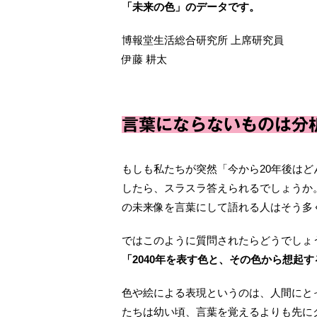
「未来の⾊」のデータです。
博報堂生活総合研究所 上席研究員
伊藤 耕太
⾔葉にならないものは分
もしも私たちが突然「今から20年後は
したら、スラスラ答えられるでしょうか
の未来像を⾔葉にして語れる⼈はそう多
ではこのように質問されたらどうでしょ
「2040年を表す⾊と、その⾊から想起
⾊や絵による表現というのは、⼈間にと
たちは幼い頃、⾔葉を覚えるよりも先に