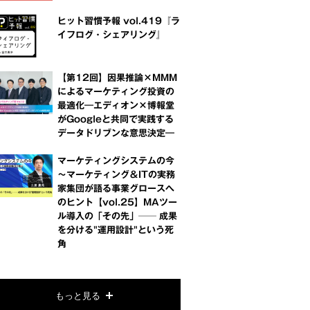
ヒット習慣予報 vol.419『ラ
イフログ・シェアリング』
【第12回】因果推論×MMM
によるマーケティング投資の
最適化―エディオン×博報堂
がGoogleと共同で実践する
データドリブンな意思決定―
マーケティングシステムの今
～マーケティング＆ITの実務
家集団が語る事業グロースへ
のヒント【vol.25】MAツー
ル導入の「その先」── 成果
を分ける"運用設計"という死
角
もっと見る