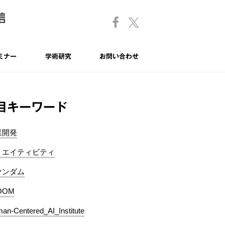
ミナー
学術研究
お問い合わせ
目キーワード
業開発
リエイティビティ
ァンダム
OOM
an-Centered_AI_Institute