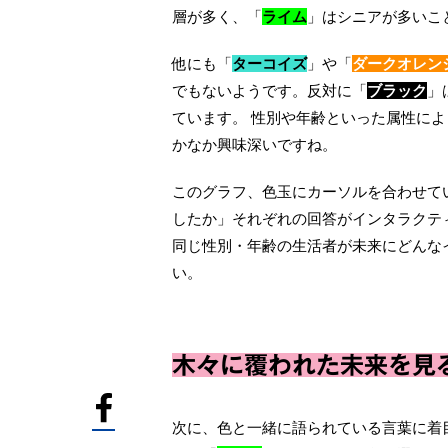
層が多く、「
ライム
」はシニアが多いこ
他にも「
ターコイズ
」や「
ダークオレン
でもないようです。反対に「
ブラック
」
ています。 性別や年齢といった属性に
かなか興味深いですね。
このグラフ、色玉にカーソルを合わせて
したか」それぞれの回答がインタラクテ
同じ性別・年齢の⽣活者が未来にどんな
い。
⽊々に覆われた未来を⾒
次に、⾊と⼀緒に語られている⾔葉に着