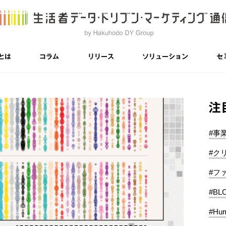
とは
コラム
リリース
ソリューション
セ
注
#事
#ク
#フ
#BL
#Hum