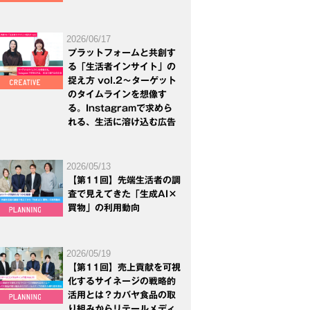
2026/06/17
プラットフォームと共創す
る「生活者インサイト」の
捉え方 vol.2～ターゲット
のタイムラインを想像す
る。Instagramで求めら
れる、生活に溶け込む広告
2026/05/13
【第11回】先端生活者の調
査で見えてきた「生成AI×
買物」の利用動向
2026/05/19
【第11回】売上貢献を可視
化するサイネージの戦略的
活用とは？カバヤ食品の取
り組みからリテールメディ