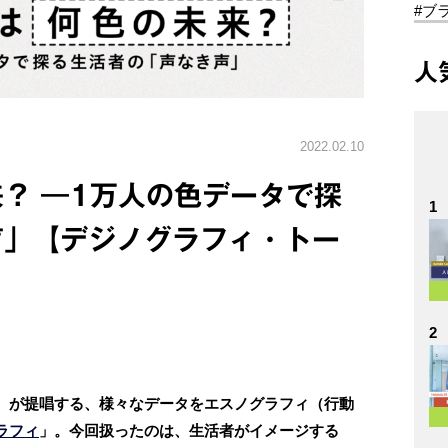
#ブ
人
2022.02.10
来？ ―1万⼈の⾊データで探
1
声」【デジノグラフィ・トー
2
）が提唱する、様々なデータをエスノグラフィ（⾏動
ラフィ
」。今回扱ったのは、⽣活者がイメージする