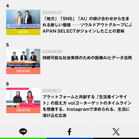
4
2026/05/22
「地方」「SNS」「AI」の掛け合わせから生ま
れる新しい価値 ──ソウルドアウトグループにJ
APAN SELECTがジョインしたことの意味
5
2026/04/24
持続可能な社会実現のための医療AIとデータ活用
6
2026/06/17
プラットフォームと共創する「生活者インサイ
ト」の捉え方 vol.2～ターゲットのタイムライン
を想像する。Instagramで求められる、生活に
溶け込む広告
7
2026/05/13