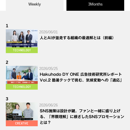
Weekly
3Months
1
2026/06/01
人とAIが並走する組織の最適解とは（前編）
2
2026/05/25
Hakuhodo DY ONE 広告技術研究所レポート
Vol.2 酷暑テックで挑む、気候変動への「適応」
3
2026/06/26
SNS施策は設計が鍵。ファンと一緒に盛り上げ
る、「界隈理解」に根ざしたSNSプロモーション
とは？