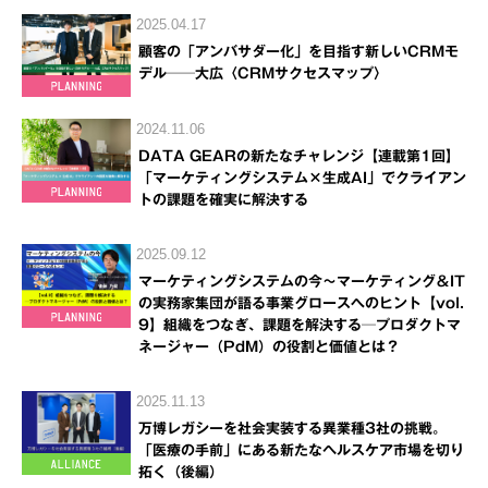
2025.04.17
顧客の「アンバサダー化」を目指す新しいCRMモ
デル──大広〈CRMサクセスマップ〉
2024.11.06
DATA GEARの新たなチャレンジ【連載第1回】
「マーケティングシステム×生成AI」でクライアン
トの課題を確実に解決する
2025.09.12
マーケティングシステムの今～マーケティング＆IT
の実務家集団が語る事業グロースへのヒント【vol.
9】組織をつなぎ、課題を解決する─プロダクトマ
ネージャー（PdM）の役割と価値とは？
2025.11.13
万博レガシーを社会実装する異業種3社の挑戦。
「医療の手前」にある新たなヘルスケア市場を切り
拓く（後編）