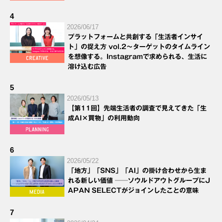
4
2026/06/17
プラットフォームと共創する「生活者インサイ
ト」の捉え方 vol.2～ターゲットのタイムライン
を想像する。Instagramで求められる、生活に
溶け込む広告
5
2026/05/13
【第11回】先端生活者の調査で見えてきた「生
成AI×買物」の利用動向
6
2026/05/22
「地方」「SNS」「AI」の掛け合わせから生ま
れる新しい価値 ──ソウルドアウトグループにJ
APAN SELECTがジョインしたことの意味
7