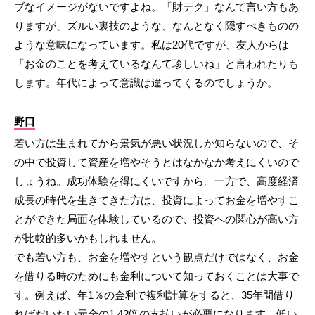
ブなイメージがないですよね。「財テク」なんて言い方もあ
りますが、ズルい裏技のような、なんとなく隠すべきものの
ような意味になっています。私は20代ですが、友人からは
「お金のことを考えているなんて珍しいね」と言われたりも
します。年代によって意識は違ってくるのでしょうか。
野口
若い方は生まれてから景気が悪い状況しか知らないので、そ
の中で投資して資産を増やそうとはなかなか考えにくいので
しょうね。成功体験を得にくいですから。一方で、高度経済
成長の時代を生きてきた方は、投資によってお金を増やすこ
とができた局面を体験しているので、投資への関心が高い方
が比較的多いかもしれません。
でも若い方も、お金を増やすという観点だけではなく、お金
を借りる時のためにも金利について知っておくことは大事で
す。例えば、年1％の金利で複利計算をすると、35年間借り
ればだいたい元金の1.42倍の支払いが必要になります。低い