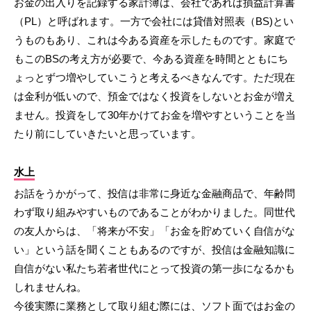
お金の出入りを記録する家計簿は、会社であれば損益計算書
（PL）と呼ばれます。一方で会社には貸借対照表（BS)とい
うものもあり、これは今ある資産を示したものです。家庭で
もこのBSの考え方が必要で、今ある資産を時間とともにち
ょっとずつ増やしていこうと考えるべきなんです。ただ現在
は金利が低いので、預金ではなく投資をしないとお金が増え
ません。投資をして30年かけてお金を増やすということを当
たり前にしていきたいと思っています。
水上
お話をうかがって、投信は非常に身近な金融商品で、年齢問
わず取り組みやすいものであることがわかりました。同世代
の友人からは、「将来が不安」「お金を貯めていく自信がな
い」という話を聞くこともあるのですが、投信は金融知識に
自信がない私たち若者世代にとって投資の第一歩になるかも
しれませんね。
今後実際に業務として取り組む際には、ソフト面ではお金の