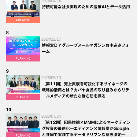
2026/04/24
持続可能な社会実現のための医療AIとデータ活用
8
2024/12/17
博報堂ＤＹグループメールマガジンお申込みフォ
ーム
9
2026/05/19
【第11回】売上貢献を可視化するサイネージの
戦略的活用とは？カバヤ食品の取り組みからリテ
ールメディアの新たな勝ち筋を探る
10
2026/07/24
【第12回】因果推論×MMMによるマーケティン
グ投資の最適化―エディオン×博報堂がGoogle
と共同で実践するデータドリブンな意思決定―