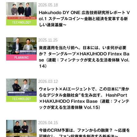
2026.05.18
Hakuhodo DY ONE 広告技術研究所レポート V
ol.1 ステーブルコイン～金融と経済を変革する新
しい通貨基盤～
2025.11.25
資産運用を当たり前へ。日本には、いま何が必要
か？ ターングループ×HAKUHODO Fintex Ba
se（連載：フィンテックが変える生活者体験 Vol.
14）
2026.03.12
ウォレット×AIエージェントで、この日本に“滑か
らなデジタル金融社会”を生み出す。 HashPort
×HAKUHODO Fintex Base（連載：フィンテ
ックが変える生活者体験 Vol.15）
2026.04.15
今後のCRM予算は、ファンからの融資？ ～応援を
可視化し、ファン投資家を創造する新手法～