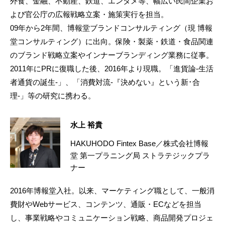
外食、金融、不動産、鉄道、エンタメ等、幅広い民間企業お
よび官公庁の広報戦略立案・施策実行を担当。
09年から2年間、博報堂ブランドコンサルティング（現 博報
堂コンサルティング）に出向。保険・製薬・鉄道・食品関連
のブランド戦略立案やインナーブランディング業務に従事。
2011年にPRに復職した後、2016年より現職。「進貨論-生活
者通貨の誕生-」、「消費対流-『決めない』という新･合
理-」等の研究に携わる。
水上 裕貴
HAKUHODO Fintex Base／株式会社博報
堂 第一プラニング局 ストラテジックプラ
ナー
2016年博報堂入社。以来、マーケティング職として、一般消
費財やWebサービス、コンテンツ、通販・ECなどを担当
し、事業戦略やコミュニケーション戦略、商品開発プロジェ