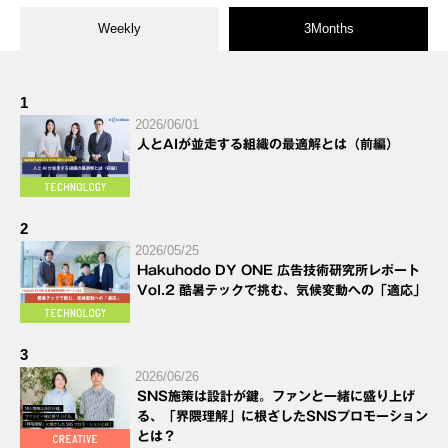
Weekly
3Months
1
2026/06/01
人とAIが並走する組織の最適解とは（前編）
2
2026/05/25
Hakuhodo DY ONE 広告技術研究所レポート
Vol.2 酷暑テックで挑む、気候変動への「適応」
3
2026/06/26
SNS施策は設計が鍵。ファンと一緒に盛り上げ
る、「界隈理解」に根ざしたSNSプロモーション
とは？