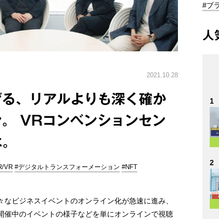
#ブ
人
2021.10.28
げる、リアルよりも深く確か
1
。 VRコンベンションセン
は。
2
R/VR
#デジタルトランスフォーメーション
#NFT
々なビジネスイベントのオンライン化が急速に進み、
開催中のイベントの様子などを単にオンラインで視聴