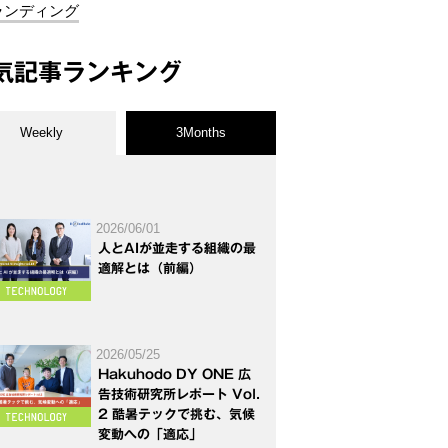
ランディング
気記事ランキング
Weekly
3Months
2026/06/01
人とAIが並走する組織の最
適解とは（前編）
2026/05/25
Hakuhodo DY ONE 広
告技術研究所レポート Vol.
2 酷暑テックで挑む、気候
変動への「適応」