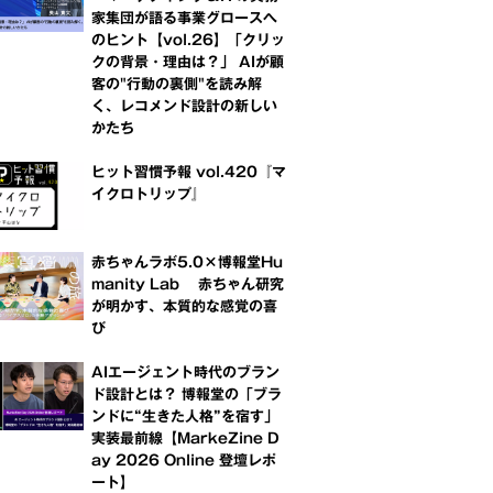
家集団が語る事業グロースへ
のヒント【vol.26】「クリッ
クの背景・理由は？」 AIが顧
客の"行動の裏側"を読み解
く、レコメンド設計の新しい
かたち
ヒット習慣予報 vol.420『マ
イクロトリップ』
赤ちゃんラボ5.0×博報堂Hu
manity Lab 赤ちゃん研究
が明かす、本質的な感覚の喜
び
AIエージェント時代のブラン
ド設計とは？ 博報堂の「ブラ
ンドに“生きた人格”を宿す」
実装最前線【MarkeZine D
ay 2026 Online 登壇レポ
ート】