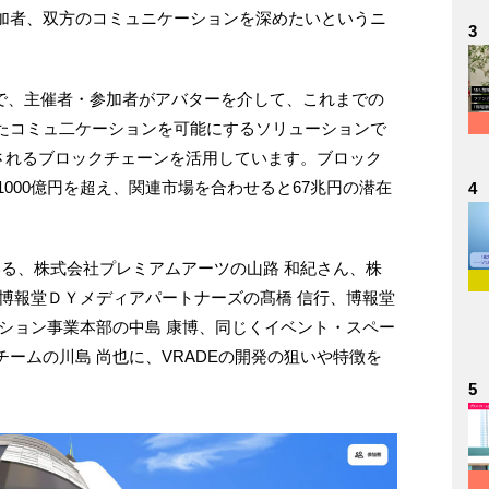
加者、双方のコミュニケーションを深めたいというニ
3
上で、主催者・参加者がアバターを介して、これまでの
たコミュ二ケーションを可能にするソリューションで
期待されるブロックチェーンを活用しています。ブロック
1000億円を超え、関連市場を合わせると67兆円の潜在
4
いる、株式会社プレミアムアーツの山路 和紀さん、株
博報堂ＤＹメディアパートナーズの髙橋 信行、博報堂
ション事業本部の中島 康博、同じくイベント・スペー
ームの川島 尚也に、VRADEの開発の狙いや特徴を
5