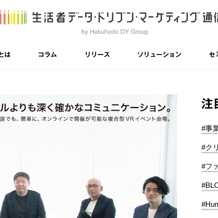
とは
コラム
リリース
ソリューション
セ
注
#事
#ク
#フ
#BL
#Hum