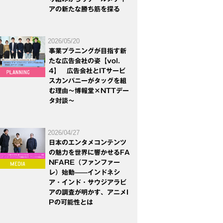
アの新たな勝ち筋を探る
2026/05/20
事業プラニングが目指す新
たな広告会社の姿【vol.
4】 広告会社とITサービ
スカンパニーがタッグを組
む理由～博報堂×NTTデー
タ対談～
2026/04/27
日本のエンタメコンテンツ
の魅力を世界に響かせるFA
NFARE（ファンファー
レ）始動——インドネシ
ア・インド・サウジアラビ
アの調査が明かす、アニメI
Pの可能性とは