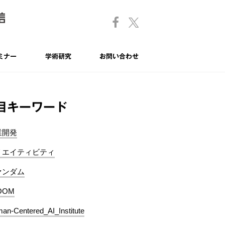
ミナー
学術研究
お問い合わせ
目キーワード
業開発
リエイティビティ
ァンダム
OOM
an-Centered_AI_Institute