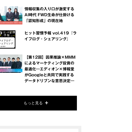
情報収集の入り口が激変する
AI時代 FWD生命が仕掛ける
「認知形成」の現在地
ヒット習慣予報 vol.419『ラ
イフログ・シェアリング』
【第12回】因果推論×MMM
によるマーケティング投資の
最適化―エディオン×博報堂
がGoogleと共同で実践する
データドリブンな意思決定―
もっと見る