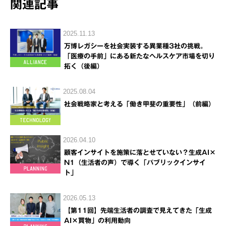
関連記事
2025.11.13
万博レガシーを社会実装する異業種3社の挑戦。
「医療の手前」にある新たなヘルスケア市場を切り
拓く（後編）
2025.08.04
社会戦略家と考える「働き甲斐の重要性」（前編）
2026.04.10
顧客インサイトを施策に落とせていない？生成AI×
N1（生活者の声）で導く「パブリックインサイ
ト」
2026.05.13
【第11回】先端生活者の調査で見えてきた「生成
AI×買物」の利用動向