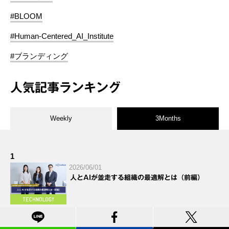
#BLOOM
#Human-Centered_AI_Institute
#ブランディング
人気記事ランキング
Weekly
3Months
1
2026/06/01
人とAIが並走する組織の最適解とは（前編）
2