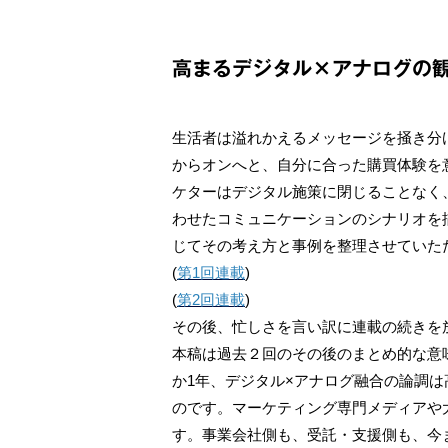
高まるデジタル×アナログの
生活者は溢れかえるメッセージを掻き分
からオンへと、自分に合った購買体験を
ケターはデジタル施策に閉じることなく
わせたコミュニケーションのシナリオを
じてその考え方と事例を整理させていた
(
第1回連載
)
(
第2回連載
)
その後、忙しさを言い訳に連載の続きを
本稿は過去２回のその後のまとめ的な意
か1年、デジタル×アナログ融合の論調は
のです。マーケティング専門メディアや
す。事業会社側も、受託・支援側も、今