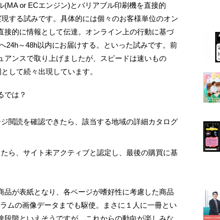
MA or ECエンジン)とバリアブル印刷機を直接的
実現する試みです。具体的には個々のお客様単位のオン
直接的に情報として伝達。オンライン上の行動に基づ
へ24h～48h以内にお届けする。といった試みです。前
ュアンスで取り上げましたが、スピードは速いもの
例として続々出現しています。
るでは？
ージ閲読を確認できたら、該当する地域の詳細カタログ
ったら、サイト未アクティブと認定し、最後の購買に基
商品が表紙となり、各ページが嗜好性に考慮した商品
グラムの画像データまでも駆使。まさに１人に一冊とい
験段階といえそうですが、これからの動向が楽しみな