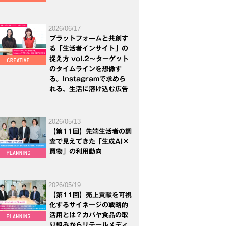
2026/06/17
プラットフォームと共創す
る「生活者インサイト」の
捉え方 vol.2～ターゲット
のタイムラインを想像す
る。Instagramで求めら
れる、生活に溶け込む広告
2026/05/13
【第11回】先端生活者の調
査で見えてきた「生成AI×
買物」の利用動向
2026/05/19
【第11回】売上貢献を可視
化するサイネージの戦略的
活用とは？カバヤ食品の取
り組みからリテールメディ