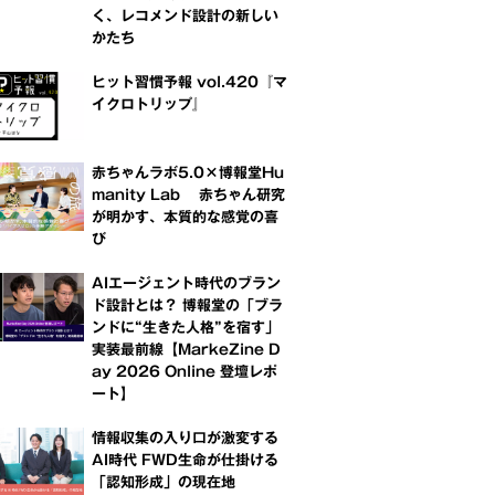
く、レコメンド設計の新しい
かたち
ヒット習慣予報 vol.420『マ
イクロトリップ』
赤ちゃんラボ5.0×博報堂Hu
manity Lab 赤ちゃん研究
が明かす、本質的な感覚の喜
び
AIエージェント時代のブラン
ド設計とは？ 博報堂の「ブラ
ンドに“生きた人格”を宿す」
実装最前線【MarkeZine D
ay 2026 Online 登壇レポ
ート】
情報収集の入り口が激変する
AI時代 FWD生命が仕掛ける
「認知形成」の現在地