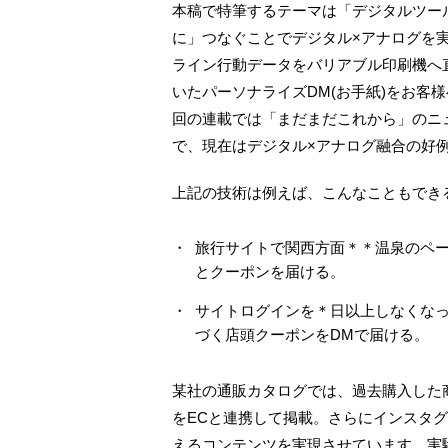
本稿で特筆するテーマは「デジタルツール(
に」つなぐことでデジタル×アナログを
ライン行動データをバリアブル印刷機へ
いたパーソナライズDM(お手紙)をお客様
回の連載では「まだまだこれから」のニ
で、現在はデジタル×アナログ融合の好
上記の技術は例えば、こんなこともでき
旅行サイトで関西方面＊＊温泉のペ
とクーポンを届ける。
サイトログインを＊日以上しなくな
づく店頭クーポンをDMで届ける。
某社の通販カタログでは、過去購入した
をECと連携して掲載。さらにインスタ
えるコンテンツを実現させています。実