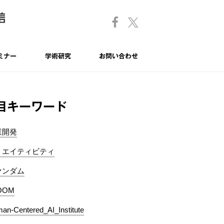
ミナー
学術研究
お問い合わせ
目キーワード
業開発
リエイティビティ
ァンダム
OOM
an-Centered_AI_Institute