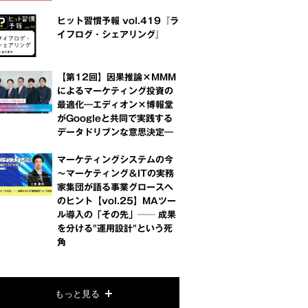
ヒット習慣予報 vol.419『ラ
イフログ・シェアリング』
【第12回】因果推論×MMM
によるマーケティング投資の
最適化―エディオン×博報堂
がGoogleと共同で実践する
データドリブンな意思決定―
マーケティングシステムの今
～マーケティング＆ITの実務
家集団が語る事業グロースへ
のヒント【vol.25】MAツー
ル導入の「その先」── 成果
を分ける"運用設計"という死
角
もっと見る