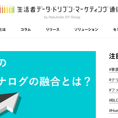
とは
コラム
リリース
ソリューション
セ
注
#事
#ク
#フ
#BL
#Hum