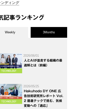
ランディング
気記事ランキング
Weekly
3Months
2026/06/01
人とAIが並走する組織の最
適解とは（前編）
2026/05/25
Hakuhodo DY ONE 広
告技術研究所レポート Vol.
2 酷暑テックで挑む、気候
変動への「適応」