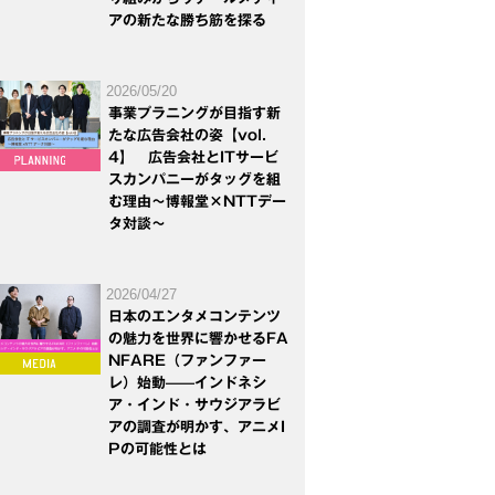
アの新たな勝ち筋を探る
2026/05/20
事業プラニングが目指す新
たな広告会社の姿【vol.
4】 広告会社とITサービ
スカンパニーがタッグを組
む理由～博報堂×NTTデー
タ対談～
2026/04/27
日本のエンタメコンテンツ
の魅力を世界に響かせるFA
NFARE（ファンファー
レ）始動——インドネシ
ア・インド・サウジアラビ
アの調査が明かす、アニメI
Pの可能性とは