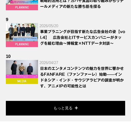
戦略的活用とは？カバヤ食品の取り組みからリテ
ールメディアの新たな勝ち筋を探る
9
2026/05/20
事業プラニングが目指す新たな広告会社の姿【vo
l.4】 広告会社とITサービスカンパニーがタッ
グを組む理由～博報堂×NTTデータ対談～
10
2026/04/27
日本のエンタメコンテンツの魅力を世界に響かせ
るFANFARE（ファンファーレ）始動——イン
ドネシア・インド・サウジアラビアの調査が明か
す、アニメIPの可能性とは
もっと見る