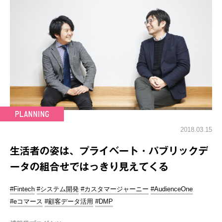
2018.03.15
生活者の姿は、プライベート・パブリックデ
ータの組合せではっきり見えてくる
#Fintech
#システム開発
#カスタマージャーニー
#AudienceOne
#eコマース
#顧客データ活用
#DMP