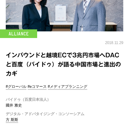
2018.11.29
インバウンドと越境ECで3兆円市場へDAC
と百度（バイドゥ）が語る中国市場と進出の
カギ
#グローバル
#eコマース
#メディアプランニング
バイドゥ（百度日本法人）
國井 雅史
デジタル・アドバタイジング・コンソーシアム
方 斯斯