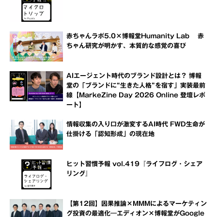
赤ちゃんラボ5.0×博報堂Humanity Lab 赤
ちゃん研究が明かす、本質的な感覚の喜び
AIエージェント時代のブランド設計とは？ 博報
堂の「ブランドに“生きた人格”を宿す」実装最前
線【MarkeZine Day 2026 Online 登壇レポ
ート】
情報収集の入り口が激変するAI時代 FWD生命が
仕掛ける「認知形成」の現在地
ヒット習慣予報 vol.419『ライフログ・シェア
リング』
【第12回】因果推論×MMMによるマーケティン
グ投資の最適化―エディオン×博報堂がGoogle