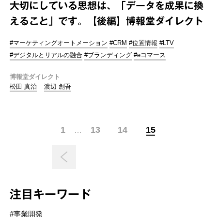
大切にしている思想は、「データを成果に換
えること」です。【後編】博報堂ダイレクト
#マーケティングオートメーション
#CRM
#位置情報
#LTV
#デジタルとリアルの融合
#ブランディング
#eコマース
博報堂ダイレクト
松田 真治
渡辺 創吾
1
13
14
15
…
注目キーワード
#事業開発