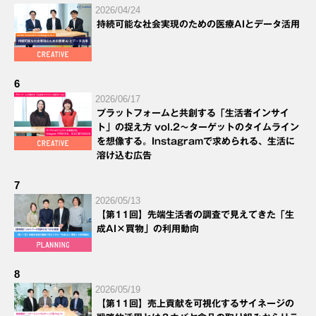
2026/04/24
持続可能な社会実現のための医療AIとデータ活用
6
2026/06/17
プラットフォームと共創する「生活者インサイ
ト」の捉え方 vol.2～ターゲットのタイムライン
を想像する。Instagramで求められる、生活に
溶け込む広告
7
2026/05/13
【第11回】先端生活者の調査で見えてきた「生
成AI×買物」の利用動向
8
2026/05/19
【第11回】売上貢献を可視化するサイネージの