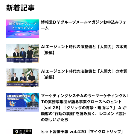
新着記事
博報堂ＤＹグループメールマガジンお申込みフォ
ーム
AIエージェント時代の法整備と「人間力」の本質
【後編】
AIエージェント時代の法整備と「人間力」の本質
【前編】
マーケティングシステムの今～マーケティング＆I
Tの実務家集団が語る事業グロースへのヒント
【vol.26】「クリックの背景・理由は？」 AIが
顧客の"行動の裏側"を読み解く、レコメンド設計
の新しいかたち
ヒット習慣予報 vol.420『マイクロトリップ』