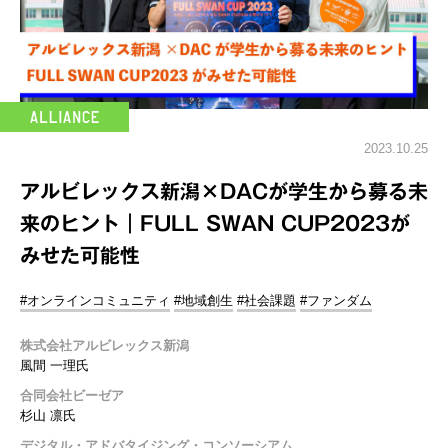
2023.10.25
アルビレックス新潟×DACが学生から募る未
来のヒント｜FULL SWAN CUP2023が
みせた可能性
#オンラインコミュニティ
#地域創生
#社会課題
#ファンダム
株式会社アルビレックス新潟
風間 一理氏
合同会社ビーゼア
杉山 凛氏
デジタル・アドバタイジング・コンソーシアム