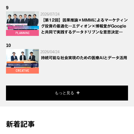
9
2026/07/24
【第12回】因果推論×MMMによるマーケティン
グ投資の最適化―エディオン×博報堂がGoogle
と共同で実践するデータドリブンな意思決定―
10
2026/04/24
持続可能な社会実現のための医療AIとデータ活用
もっと見る
新着記事