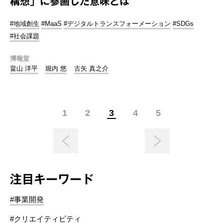
構想」に参画した意味とは
#地域創生
#MaaS
#デジタルトランスフォーメーション
#SDGs
#社会課題
博報堂
畠山 洋平
堀内 悠
古矢 真之介
1
2
3
4
5
注目キーワード
#事業開発
#クリエイティビティ