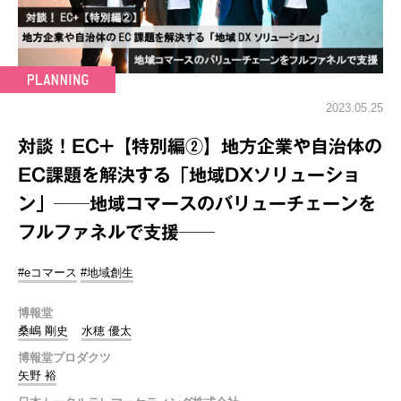
2023.05.25
対談！EC+【特別編②】地方企業や自治体の
EC課題を解決する「地域DXソリューショ
ン」──地域コマースのバリューチェーンを
フルファネルで支援──
#eコマース
#地域創生
博報堂
桑嶋 剛史
水穂 優太
博報堂プロダクツ
矢野 裕