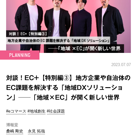
2023.07.07
対談！EC+【特別編③】地方企業や自治体の
EC課題を解決する「地域DXソリューショ
ン」──「地域×EC」が開く新しい世界
#eコマース
#地域創生
#社会課題
博報堂
桑嶋 剛史
永見 拓哉