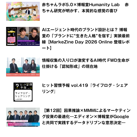
赤ちゃんラボ5.0×博報堂Humanity Lab 赤
ちゃん研究が明かす、本質的な感覚の喜び
AIエージェント時代のブランド設計とは？ 博報
堂の「ブランドに“生きた人格”を宿す」実装最前
線【MarkeZine Day 2026 Online 登壇レポ
ート】
情報収集の入り口が激変するAI時代 FWD生命が
仕掛ける「認知形成」の現在地
ヒット習慣予報 vol.419『ライフログ・シェア
リング』
【第12回】因果推論×MMMによるマーケティン
グ投資の最適化―エディオン×博報堂がGoogle
と共同で実践するデータドリブンな意思決定―