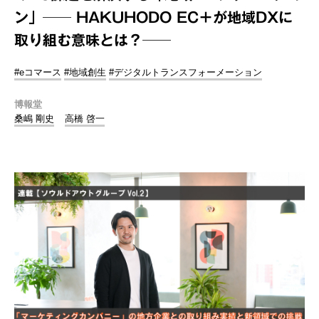
ン」── HAKUHODO EC＋が地域DXに
取り組む意味とは？──
#eコマース
#地域創生
#デジタルトランスフォーメーション
博報堂
桑嶋 剛史
高橋 啓一