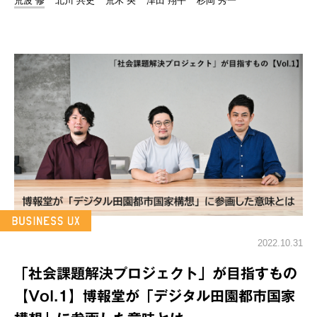
荒波 修
北川 共史
荒木 央
津田 翔平
杉岡 秀一
2022.10.31
「社会課題解決プロジェクト」が目指すもの
【Vol.1】博報堂が「デジタル田園都市国家