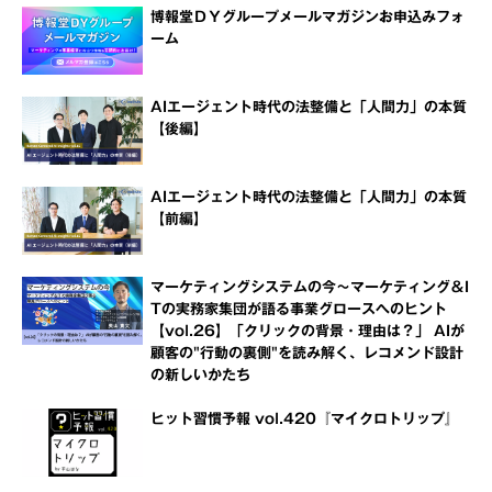
博報堂ＤＹグループメールマガジンお申込みフォ
ーム
AIエージェント時代の法整備と「人間力」の本質
【後編】
AIエージェント時代の法整備と「人間力」の本質
【前編】
マーケティングシステムの今～マーケティング＆I
Tの実務家集団が語る事業グロースへのヒント
【vol.26】「クリックの背景・理由は？」 AIが
顧客の"行動の裏側"を読み解く、レコメンド設計
の新しいかたち
ヒット習慣予報 vol.420『マイクロトリップ』