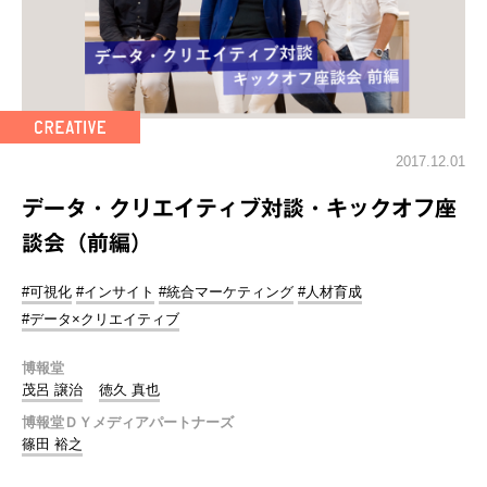
2017.12.01
データ・クリエイティブ対談・キックオフ座
談会（前編）
#可視化
#インサイト
#統合マーケティング
#人材育成
#データ×クリエイティブ
博報堂
茂呂 譲治
徳久 真也
博報堂ＤＹメディアパートナーズ
篠田 裕之