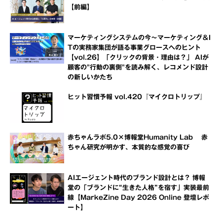
【前編】
マーケティングシステムの今～マーケティング＆I
Tの実務家集団が語る事業グロースへのヒント
【vol.26】「クリックの背景・理由は？」 AIが
顧客の"行動の裏側"を読み解く、レコメンド設計
の新しいかたち
ヒット習慣予報 vol.420『マイクロトリップ』
赤ちゃんラボ5.0×博報堂Humanity Lab 赤
ちゃん研究が明かす、本質的な感覚の喜び
AIエージェント時代のブランド設計とは？ 博報
堂の「ブランドに“生きた人格”を宿す」実装最前
線【MarkeZine Day 2026 Online 登壇レポ
ート】