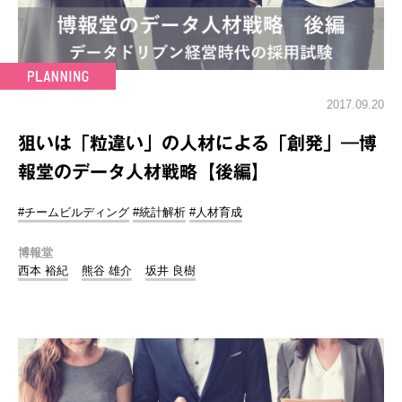
2017.09.20
狙いは「粒違い」の人材による「創発」―博
報堂のデータ人材戦略【後編】
#チームビルディング
#統計解析
#人材育成
博報堂
西本 裕紀
熊谷 雄介
坂井 良樹