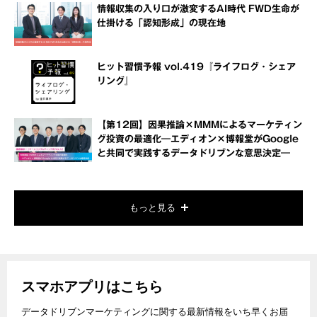
情報収集の入り口が激変するAI時代 FWD生命が
仕掛ける「認知形成」の現在地
ヒット習慣予報 vol.419『ライフログ・シェア
リング』
【第12回】因果推論×MMMによるマーケティン
グ投資の最適化―エディオン×博報堂がGoogle
と共同で実践するデータドリブンな意思決定―
もっと見る
スマホアプリはこちら
データドリブンマーケティングに関する最新情報をいち早くお届