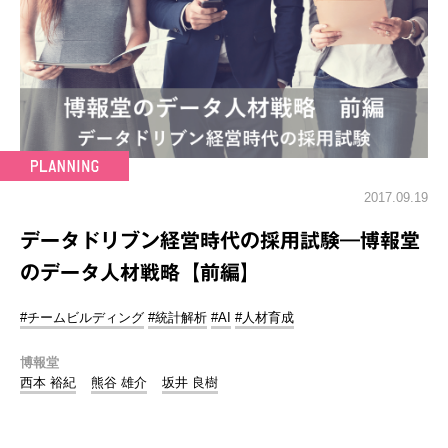
2017.09.19
データドリブン経営時代の採用試験―博報堂
のデータ人材戦略【前編】
#チームビルディング
#統計解析
#AI
#人材育成
博報堂
西本 裕紀
熊谷 雄介
坂井 良樹