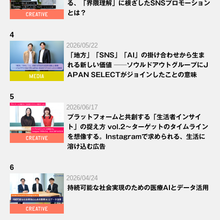
る、「界隈理解」に根ざしたSNSプロモーション
とは？
4
2026/05/22
「地方」「SNS」「AI」の掛け合わせから生ま
れる新しい価値 ──ソウルドアウトグループにJ
APAN SELECTがジョインしたことの意味
5
2026/06/17
プラットフォームと共創する「生活者インサイ
ト」の捉え方 vol.2～ターゲットのタイムライン
を想像する。Instagramで求められる、生活に
溶け込む広告
6
2026/04/24
持続可能な社会実現のための医療AIとデータ活用