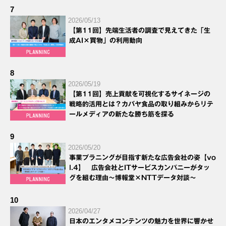
7
2026/05/13
【第11回】先端生活者の調査で見えてきた「生
成AI×買物」の利用動向
8
2026/05/19
【第11回】売上貢献を可視化するサイネージの
戦略的活用とは？カバヤ食品の取り組みからリテ
ールメディアの新たな勝ち筋を探る
9
2026/05/20
事業プラニングが目指す新たな広告会社の姿【vo
l.4】 広告会社とITサービスカンパニーがタッ
グを組む理由～博報堂×NTTデータ対談～
10
2026/04/27
日本のエンタメコンテンツの魅力を世界に響かせ