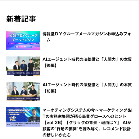
新着記事
博報堂ＤＹグループメールマガジンお申込みフォ
ーム
AIエージェント時代の法整備と「人間力」の本質
【後編】
AIエージェント時代の法整備と「人間力」の本質
【前編】
マーケティングシステムの今～マーケティング＆I
Tの実務家集団が語る事業グロースへのヒント
【vol.26】「クリックの背景・理由は？」 AIが
顧客の"行動の裏側"を読み解く、レコメンド設計
の新しいかたち