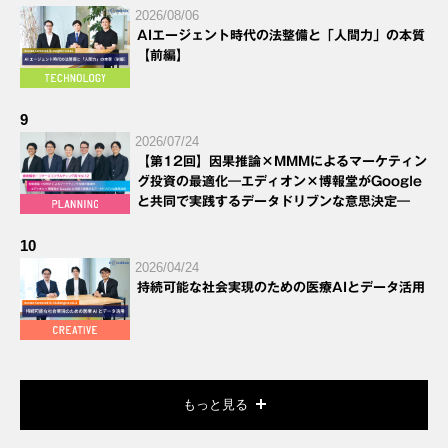
2026/08/06
AIエージェント時代の法整備と「人間力」の本質
【前編】
9
2026/07/24
【第12回】因果推論×MMMによるマーケティン
グ投資の最適化―エディオン×博報堂がGoogle
と共同で実践するデータドリブンな意思決定―
10
2026/04/24
持続可能な社会実現のための医療AIとデータ活用
もっと見る