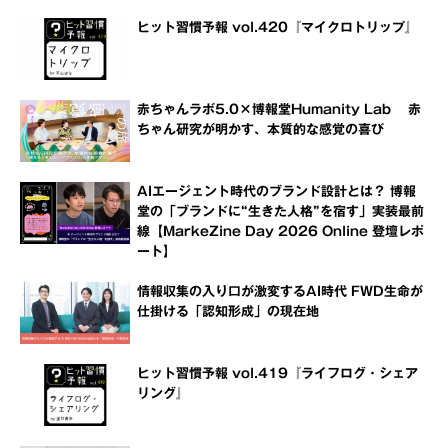
ヒット習慣予報 vol.420『マイクロトリップ』
赤ちゃんラボ5.0×博報堂Humanity Lab 赤
ちゃん研究が明かす、本質的な感覚の喜び
AIエージェント時代のブランド設計とは？ 博報
堂の「ブランドに“生きた人格”を宿す」実装最前
線【MarkeZine Day 2026 Online 登壇レポ
ート】
情報収集の入り口が激変するAI時代 FWD生命が
仕掛ける「認知形成」の現在地
ヒット習慣予報 vol.419『ライフログ・シェア
リング』