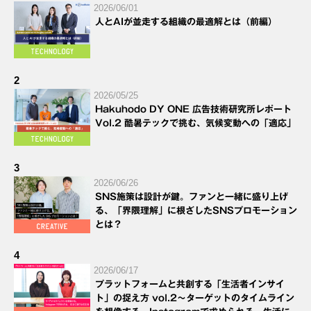
2026/06/01
人とAIが並走する組織の最適解とは（前編）
2
2026/05/25
Hakuhodo DY ONE 広告技術研究所レポート
Vol.2 酷暑テックで挑む、気候変動への「適応」
3
2026/06/26
SNS施策は設計が鍵。ファンと一緒に盛り上げ
る、「界隈理解」に根ざしたSNSプロモーション
とは？
4
2026/06/17
プラットフォームと共創する「生活者インサイ
ト」の捉え方 vol.2～ターゲットのタイムライン