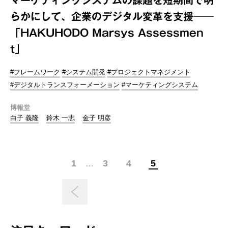
マーケティングシステムの課題を短期間で明
らかにして、企業のデジタル変革を支援──
「HAKUHODO Marsys Assessmen
t」
#フレームワーク
#システム開発
#プロジェクトマネジメント
#デジタルトランスフォーメーション
#マーケティングシステム
博報堂
白子 義隆
鈴木 一志
金子 明彦
1
3
4
5
…