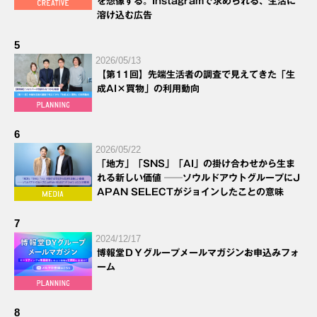
を想像する。Instagramで求められる、生活に
溶け込む広告
5
2026/05/13
【第11回】先端生活者の調査で見えてきた「生
成AI×買物」の利用動向
6
2026/05/22
「地方」「SNS」「AI」の掛け合わせから生ま
れる新しい価値 ──ソウルドアウトグループにJ
APAN SELECTがジョインしたことの意味
7
2024/12/17
博報堂ＤＹグループメールマガジンお申込みフォ
ーム
8