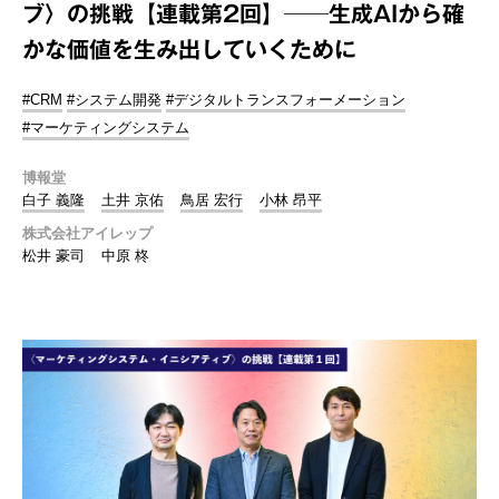
ブ〉の挑戦【連載第2回】──生成AIから確
かな価値を生み出していくために
#CRM
#システム開発
#デジタルトランスフォーメーション
#マーケティングシステム
博報堂
白子 義隆
土井 京佑
鳥居 宏行
小林 昂平
株式会社アイレップ
松井 豪司
中原 柊