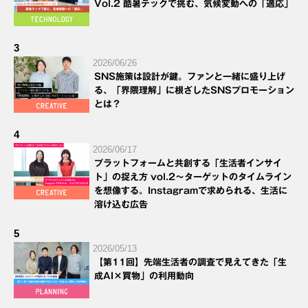
Vol.2 酷暑テックで挑む、気候変動への「適応」
3
2026/06/26
SNS施策は設計が鍵。ファンと一緒に盛り上げ
る、「界隈理解」に根ざしたSNSプロモーション
とは？
4
2026/06/17
プラットフォームと共創する「生活者インサイ
ト」の捉え方 vol.2～ターゲットのタイムライン
を想像する。Instagramで求められる、生活に
溶け込む広告
5
2026/05/13
【第11回】先端生活者の調査で見えてきた「生
成AI×買物」の利用動向