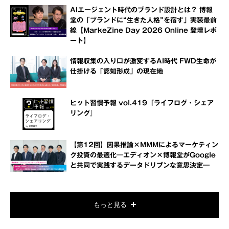
AIエージェント時代のブランド設計とは？ 博報
堂の「ブランドに“生きた人格”を宿す」実装最前
線【MarkeZine Day 2026 Online 登壇レポ
ート】
情報収集の入り口が激変するAI時代 FWD生命が
仕掛ける「認知形成」の現在地
ヒット習慣予報 vol.419『ライフログ・シェア
リング』
【第12回】因果推論×MMMによるマーケティン
グ投資の最適化―エディオン×博報堂がGoogle
と共同で実践するデータドリブンな意思決定―
もっと見る