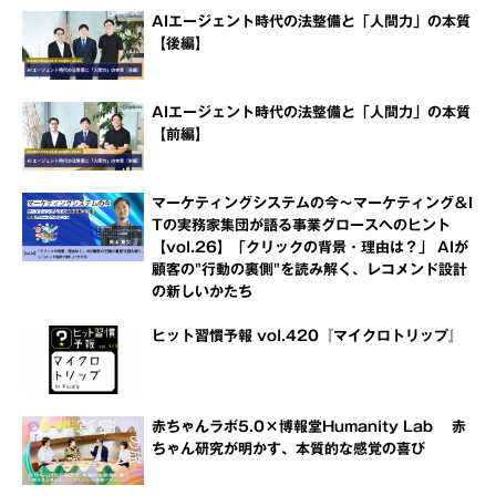
AIエージェント時代の法整備と「人間力」の本質
【後編】
AIエージェント時代の法整備と「人間力」の本質
【前編】
マーケティングシステムの今～マーケティング＆I
Tの実務家集団が語る事業グロースへのヒント
【vol.26】「クリックの背景・理由は？」 AIが
顧客の"行動の裏側"を読み解く、レコメンド設計
の新しいかたち
ヒット習慣予報 vol.420『マイクロトリップ』
赤ちゃんラボ5.0×博報堂Humanity Lab 赤
ちゃん研究が明かす、本質的な感覚の喜び