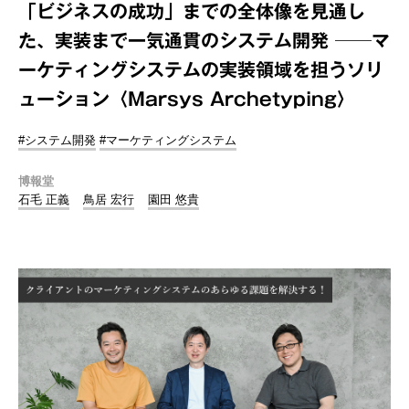
「ビジネスの成功」までの全体像を見通し
た、実装まで一気通貫のシステム開発 ──マ
ーケティングシステムの実装領域を担うソリ
ューション〈Marsys Archetyping〉
#システム開発
#マーケティングシステム
博報堂
石毛 正義
鳥居 宏行
園田 悠貴