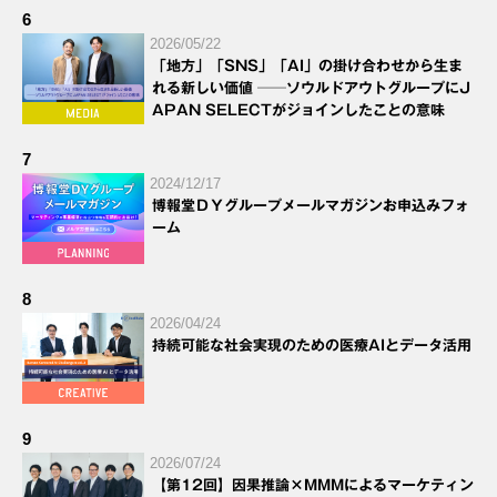
6
2026/05/22
「地方」「SNS」「AI」の掛け合わせから生ま
れる新しい価値 ──ソウルドアウトグループにJ
APAN SELECTがジョインしたことの意味
7
2024/12/17
博報堂ＤＹグループメールマガジンお申込みフォ
ーム
8
2026/04/24
持続可能な社会実現のための医療AIとデータ活用
9
2026/07/24
【第12回】因果推論×MMMによるマーケティン