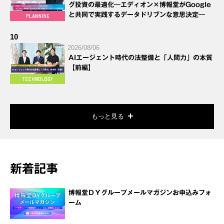
グ投資の最適化―エディオン×博報堂がGoogle
と共同で実践するデータドリブンな意思決定―
10
2026/08/06
AIエージェント時代の法整備と「人間力」の本質
【前編】
もっと見る
新着記事
博報堂ＤＹグループメールマガジンお申込みフォ
ーム