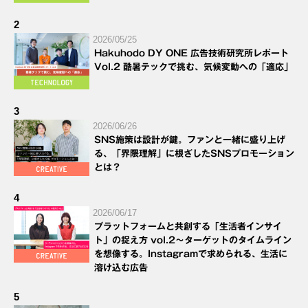
2
2026/05/25
Hakuhodo DY ONE 広告技術研究所レポート
Vol.2 酷暑テックで挑む、気候変動への「適応」
3
2026/06/26
SNS施策は設計が鍵。ファンと一緒に盛り上げ
る、「界隈理解」に根ざしたSNSプロモーション
とは？
4
2026/06/17
プラットフォームと共創する「生活者インサイ
ト」の捉え方 vol.2～ターゲットのタイムライン
を想像する。Instagramで求められる、生活に
溶け込む広告
5