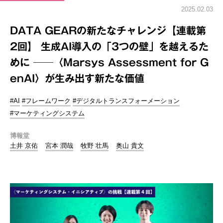
2025.02.03
DATA GEARの新たなチャレンジ【連載第
2回】 生成AI導入の「3つの壁」を越えるた
めに ──〈Marsys Assessment for G
enAI〉が生み出す新たな価値
#AI
#フレームワーク
#デジタルトランスフォーメーション
#マーケティングシステム
博報堂
土井 京佑
宮本 潤哉
牧野 壮馬
奥山 貴文