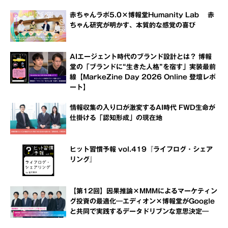
赤ちゃんラボ5.0×博報堂Humanity Lab 赤
ちゃん研究が明かす、本質的な感覚の喜び
AIエージェント時代のブランド設計とは？ 博報
堂の「ブランドに“生きた人格”を宿す」実装最前
線【MarkeZine Day 2026 Online 登壇レポ
ート】
情報収集の入り口が激変するAI時代 FWD生命が
仕掛ける「認知形成」の現在地
ヒット習慣予報 vol.419『ライフログ・シェア
リング』
【第12回】因果推論×MMMによるマーケティン
グ投資の最適化―エディオン×博報堂がGoogle
と共同で実践するデータドリブンな意思決定―