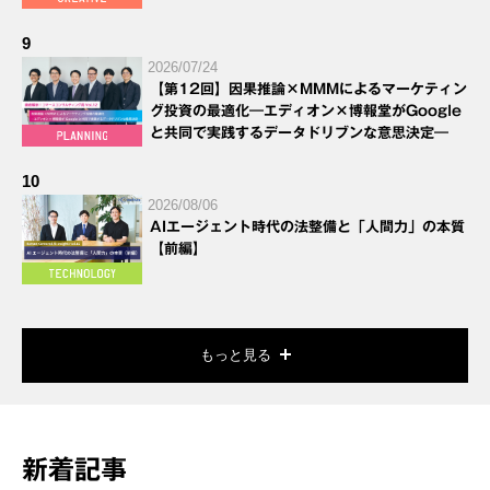
9
2026/07/24
【第12回】因果推論×MMMによるマーケティン
グ投資の最適化―エディオン×博報堂がGoogle
と共同で実践するデータドリブンな意思決定―
10
2026/08/06
AIエージェント時代の法整備と「人間力」の本質
【前編】
もっと見る
新着記事