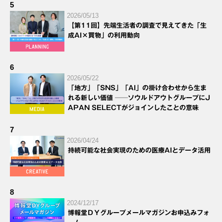
5
2026/05/13
【第11回】先端生活者の調査で見えてきた「生
成AI×買物」の利用動向
6
2026/05/22
「地方」「SNS」「AI」の掛け合わせから生ま
れる新しい価値 ──ソウルドアウトグループにJ
APAN SELECTがジョインしたことの意味
7
2026/04/24
持続可能な社会実現のための医療AIとデータ活用
8
2024/12/17
博報堂ＤＹグループメールマガジンお申込みフォ