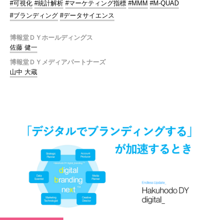
#可視化
#統計解析
#マーケティング指標
#MMM
#M-QUAD
#ブランディング
#データサイエンス
博報堂ＤＹホールディングス
佐藤 健一
博報堂ＤＹメディアパートナーズ
山中 大蔵