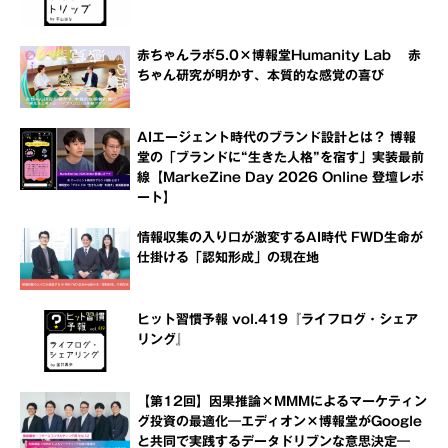
赤ちゃんラボ5.0×博報堂Humanity Lab 赤
ちゃん研究が明かす、本質的な感覚の喜び
AIエージェント時代のブランド設計とは？ 博報
堂の「ブランドに“生きた人格”を宿す」実装最前
線【MarkeZine Day 2026 Online 登壇レポ
ート】
情報収集の入り口が激変するAI時代 FWD生命が
仕掛ける「認知形成」の現在地
ヒット習慣予報 vol.419『ライフログ・シェア
リング』
【第12回】因果推論×MMMによるマーケティン
グ投資の最適化―エディオン×博報堂がGoogle
と共同で実践するデータドリブンな意思決定―