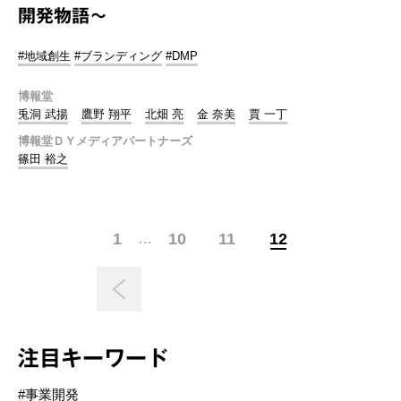
開発物語～
#地域創生
#ブランディング
#DMP
博報堂
兎洞 武揚
鷹野 翔平
北畑 亮
金 奈美
賈 一丁
博報堂ＤＹメディアパートナーズ
篠田 裕之
1
10
11
12
…
注目キーワード
#事業開発