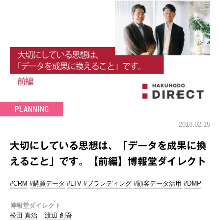
2018.02.15
大切にしている思想は、「データを成果に換
えること」です。【前編】博報堂ダイレクト
#CRM
#購買データ
#LTV
#ブランディング
#顧客データ活用
#DMP
博報堂ダイレクト
松田 真治
渡辺 創吾