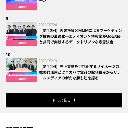
ーム
9
2026/07/24
【第12回】因果推論×MMMによるマーケティン
グ投資の最適化―エディオン×博報堂がGoogle
と共同で実践するデータドリブンな意思決定―
10
2026/05/19
【第11回】売上貢献を可視化するサイネージの
戦略的活用とは？カバヤ食品の取り組みからリテ
ールメディアの新たな勝ち筋を探る
もっと見る