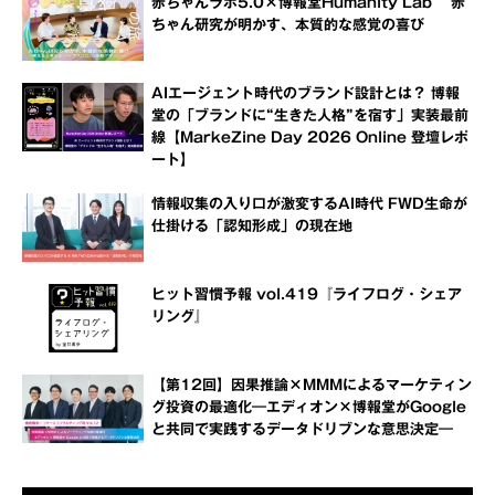
赤ちゃんラボ5.0×博報堂Humanity Lab 赤
ちゃん研究が明かす、本質的な感覚の喜び
AIエージェント時代のブランド設計とは？ 博報
堂の「ブランドに“生きた人格”を宿す」実装最前
線【MarkeZine Day 2026 Online 登壇レポ
ート】
情報収集の入り口が激変するAI時代 FWD生命が
仕掛ける「認知形成」の現在地
ヒット習慣予報 vol.419『ライフログ・シェア
リング』
【第12回】因果推論×MMMによるマーケティン
グ投資の最適化―エディオン×博報堂がGoogle
と共同で実践するデータドリブンな意思決定―