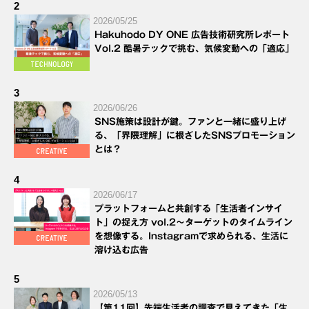
2
2026/05/25
Hakuhodo DY ONE 広告技術研究所レポート
Vol.2 酷暑テックで挑む、気候変動への「適応」
3
2026/06/26
SNS施策は設計が鍵。ファンと一緒に盛り上げ
る、「界隈理解」に根ざしたSNSプロモーション
とは？
4
2026/06/17
プラットフォームと共創する「生活者インサイ
ト」の捉え方 vol.2～ターゲットのタイムライン
を想像する。Instagramで求められる、生活に
溶け込む広告
5
2026/05/13
【第11回】先端生活者の調査で見えてきた「生