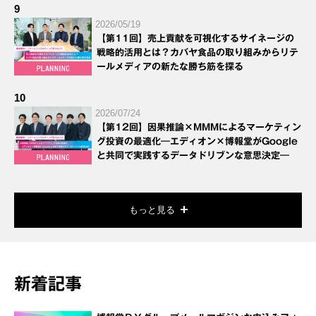
9
2026/05/19
【第11回】売上貢献を可視化するサイネージの
戦略的活用とは？カバヤ食品の取り組みからリテ
ールメディアの新たな勝ち筋を探る
10
2026/07/24
【第12回】因果推論×MMMによるマーケティン
グ投資の最適化―エディオン×博報堂がGoogle
と共同で実践するデータドリブンな意思決定―
もっと見る
新着記事