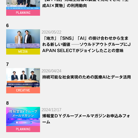
成AI×買物」の利用動向
6
2026/05/22
「地方」「SNS」「AI」の掛け合わせから生ま
れる新しい価値 ──ソウルドアウトグループにJ
APAN SELECTがジョインしたことの意味
7
2026/04/24
持続可能な社会実現のための医療AIとデータ活用
8
2024/12/17
博報堂ＤＹグループメールマガジンお申込みフォ
ーム